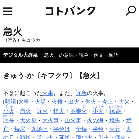
急火
（読み）キュウカ
デジタル大辞泉
「急火」の意味・読み・例文・類語
きゅう‐か〔キフクワ〕【急火】
不意に起こった
火事
。また、
近所
の火事。
[
類語
]
火事
・
火災
・
火難
・
出火
・
失火
・
炎上
・
大火
・
ぼや
び
しょうか
しゅくゆう
小火
・
自火
・
近火
・
怪火
・
不審
火
・
小火
・
祝融
・
かいろく
回禄
・
大火災
・
大火事
・
山火事
・
火の海
・
焼失
・
焼
亡
・
焼尽
・
丸焼け
・
半焼け
・
全焼
・
半焼
・
火元
・
火
の元
・
類焼
・
貰い火
・
延焼
・
飛び火
・
引火
・
猛火
・