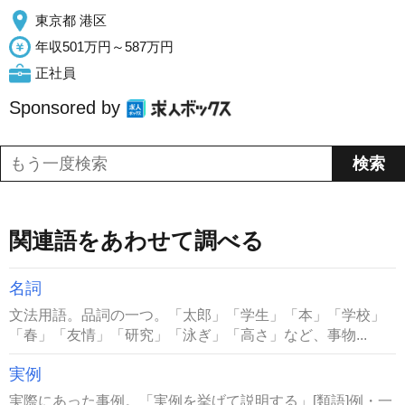
東京都 港区
年収501万円～587万円
正社員
Sponsored by
関連語をあわせて調べる
名詞
文法用語。品詞の一つ。「太郎」「学生」「本」「学校」
「春」「友情」「研究」「泳ぎ」「高さ」など、事物...
実例
実際にあった事例。「実例を挙げて説明する」[類語]例・一