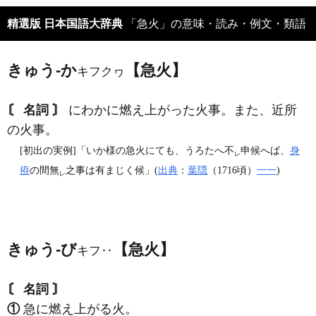
精選版 日本国語大辞典
「急火」の意味・読み・例文・類語
きゅう‐か
【急火】
キフクヮ
〘 名詞 〙
にわかに燃え上がった火事。また、近所
の火事。
[初出の実例]「いか様の急火にても、うろたへ不
申候へば、
身
レ
拵
の間無
之事は有まじく候」(
出典
：
葉隠
（1716頃）
一一
)
レ
きゅう‐び
【急火】
キフ‥
〘 名詞 〙
①
急に燃え上がる火。