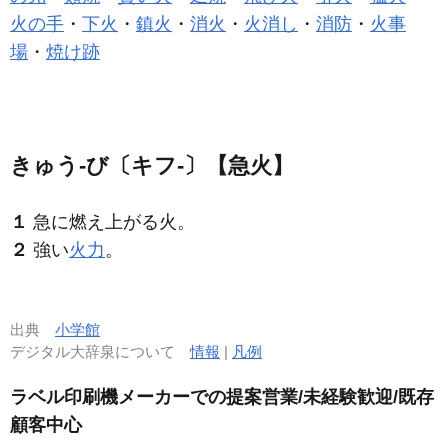
火の手
・
下火
・
鎮火
・
消火
・
火消し
・
消防
・
火事
場
・
焼け跡
きゅう‐び〔キフ‐〕【急火】
１
急に燃え上がる火。
２
強い
火力
。
出典
小学館
デジタル大辞泉について
情報
|
凡例
ラベル印刷機メーカーでの提案営業/未経験歓迎/既存
顧客中心