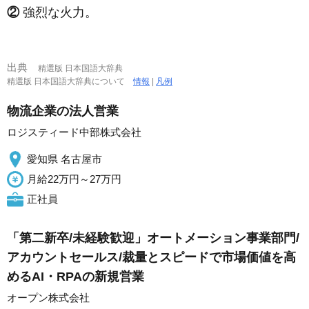
②
強烈な火力。
出典
精選版 日本国語大辞典
精選版 日本国語大辞典について
情報
|
凡例
物流企業の法人営業
ロジスティード中部株式会社
愛知県 名古屋市
月給22万円～27万円
正社員
「第二新卒/未経験歓迎」オートメーション事業部門/
アカウントセールス/裁量とスピードで市場価値を高
めるAI・RPAの新規営業
オープン株式会社