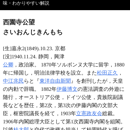
味・わかりやすい解説
西園寺公望
さいおんじきんもち
[生]嘉永2(1849).10.23. 京都
[没]1940.11.24. 静岡，興津
公卿
，政治家。 1870年ソルボンヌ大学に留学，1880
年に帰国し，明治法律学校を設立。また
松田正久
，
中江兆民
らと『
東洋自由新聞
』を創刊したが，天皇
の内勅で辞職。 1882年
伊藤博文
の憲法調査の外遊に
随行，オーストリア公使，ドイツ公使，貴族院副議
長などを歴任，第2次，第3次の伊藤内閣の文部大
臣，枢密院議長を経て，1903年
立憲政友会
総裁。
1906年内閣総理大臣として第1次西園寺内閣を組閣。
以後
桂太郎
と交代で政権を担当して桂園時代と呼ば