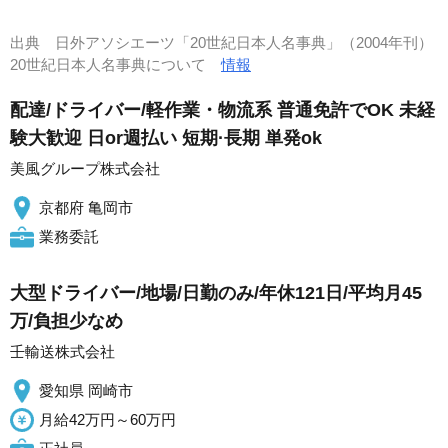
出典
日外アソシエーツ「20世紀日本人名事典」（2004年刊）
20世紀日本人名事典について
情報
配達/ドライバー/軽作業・物流系 普通免許でOK 未経
験大歓迎 日or週払い 短期·長期 単発ok
美風グループ株式会社
京都府 亀岡市
業務委託
大型ドライバー/地場/日勤のみ/年休121日/平均月45
万/負担少なめ
壬輸送株式会社
愛知県 岡崎市
月給42万円～60万円