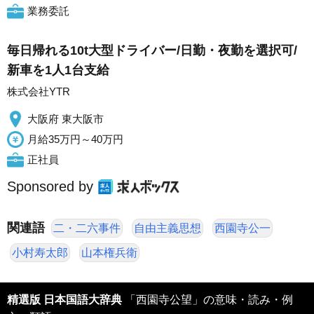
業務委託
毎日帰れる10t大型ドライバー/日勤・夜勤を選択可/
新車を1人1台支給
株式会社YTR
大阪府 東大阪市
月給35万円～40万円
正社員
Sponsored by
関連語
二・二六事件
自由主義思想
西園寺公一
小村寿太郎
山本権兵衛
精選版 日本国語大辞典
「西園寺公望」の意味・読み・例