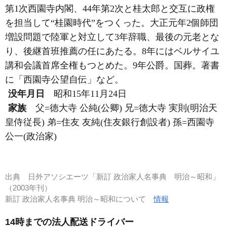
第1次西園寺内閣、44年第2次と桂太郎と交互に政権
を担当して“桂園時代”をつくった。大正元年2個師団
増設問題で陸軍と対立して3年辞職、最後の元老とな
り、後継首班推薦の任にあたる。8年にはベルサイユ
講和会議首席全権もつとめた。9年公爵。国葬。著書
に「西園寺公望自伝」など。
没年月日
昭和15年11月24日
家族
父=徳大寺 公純(公卿) 兄=徳大寺 実則(明治天
皇侍従長) 弟=住友 友純(住友銀行創設者) 孫=西園寺
公一(政治家)
出典
日外アソシエーツ「新訂 政治家人名事典 明治～昭和」
（2003年刊）
新訂 政治家人名事典 明治～昭和について
情報
14時までの法人配送ドライバー