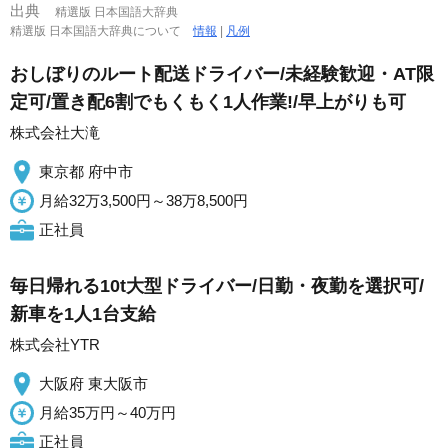
出典
精選版 日本国語大辞典
精選版 日本国語大辞典について
情報
|
凡例
おしぼりのルート配送ドライバー/未経験歓迎・AT限
定可/置き配6割でもくもく1人作業!/早上がりも可
株式会社大滝
東京都 府中市
月給32万3,500円～38万8,500円
正社員
毎日帰れる10t大型ドライバー/日勤・夜勤を選択可/
新車を1人1台支給
株式会社YTR
大阪府 東大阪市
月給35万円～40万円
正社員