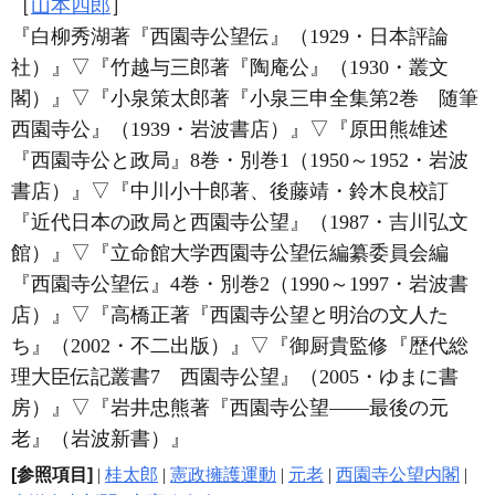
［
山本四郎
］
『白柳秀湖著『西園寺公望伝』（1929・日本評論
社）』
▽
『竹越与三郎著『陶庵公』（1930・叢文
閣）』
▽
『小泉策太郎著『小泉三申全集第2巻 随筆
西園寺公』（1939・岩波書店）』
▽
『原田熊雄述
『西園寺公と政局』8巻・別巻1（1950～1952・岩波
書店）』
▽
『中川小十郎著、後藤靖・鈴木良校訂
『近代日本の政局と西園寺公望』（1987・吉川弘文
館）』
▽
『立命館大学西園寺公望伝編纂委員会編
『西園寺公望伝』4巻・別巻2（1990～1997・岩波書
店）』
▽
『高橋正著『西園寺公望と明治の文人た
ち』（2002・不二出版）』
▽
『御厨貴監修『歴代総
理大臣伝記叢書7 西園寺公望』（2005・ゆまに書
房）』
▽
『岩井忠熊著『西園寺公望――最後の元
老』（岩波新書）』
[参照項目]
|
桂太郎
|
憲政擁護運動
|
元老
|
西園寺公望内閣
|