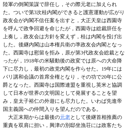
陸軍の倒閣策謀で辞任し，その際元老に加えられ
た。ついで第3次桂内閣ができると護憲運動が広がり
政友会が内閣不信任案を出すと，大正天皇は西園寺
を呼んで政争回避を命じたが，西園寺は総裁辞任を
上奏し，政友会は方針を変えず，桂は内閣を投げ出
した。後継内閣は山本権兵衛の準政友会内閣となっ
た。西園寺は慰留を拒み，原が第3代政友会総裁とな
ったが，1918年の米騒動後の政変では原への大命降
下に尽力し，最初の政党内閣を作らせた。19年には
パリ講和会議の首席全権となり，その功で20年に公
爵となった。西園寺は国際連盟を重視し英米と協調
して日本が世界の文明国として発展することを望
み，皇太子裕仁の外遊にも尽力した。いわば先進帝
国主義国への仲間入りを望んだのである。
大正末期からは最後の
元老
として後継首相推薦の
重責を双肩に担い，興津の別邸坐漁荘には政客たち