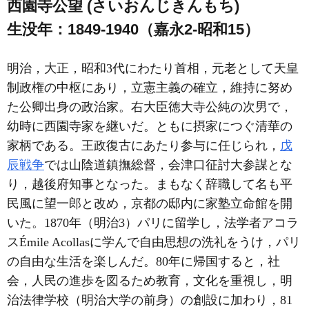
西園寺公望 (さいおんじきんもち)
生没年：1849-1940（嘉永2-昭和15）
明治，大正，昭和3代にわたり首相，元老として天皇
制政権の中枢にあり，立憲主義の確立，維持に努め
た公卿出身の政治家。右大臣徳大寺公純の次男で，
幼時に西園寺家を継いだ。ともに摂家につぐ清華の
家柄である。王政復古にあたり参与に任じられ，
戊
辰戦争
では山陰道鎮撫総督，会津口征討大参謀とな
り，越後府知事となった。まもなく辞職して名も平
民風に望一郎と改め，京都の邸内に家塾立命館を開
いた。1870年（明治3）パリに留学し，法学者アコラ
スÉmile Acollasに学んで自由思想の洗礼をうけ，パリ
の自由な生活を楽しんだ。80年に帰国すると，社
会，人民の進歩を図るため教育，文化を重視し，明
治法律学校（明治大学の前身）の創設に加わり，81