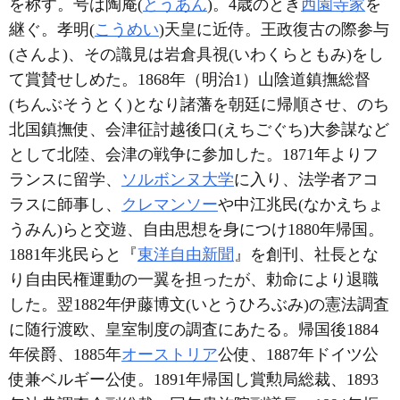
を称す。号は陶庵(
とうあん
)。4歳のとき
西園寺家
を
継ぐ。孝明(
こうめい
)天皇に近侍。王政復古の際参与
(さんよ)、その識見は岩倉具視(いわくらともみ)をし
て賞賛せしめた。1868年（明治1）山陰道鎮撫総督
(ちんぶそうとく)となり諸藩を朝廷に帰順させ、のち
北国鎮撫使、会津征討越後口(えちごぐち)大参謀など
として北陸、会津の戦争に参加した。1871年よりフ
ランスに留学、
ソルボンヌ大学
に入り、法学者アコ
ラスに師事し、
クレマンソー
や中江兆民(なかえちょ
うみん)らと交遊、自由思想を身につけ1880年帰国。
1881年兆民らと『
東洋自由新聞
』を創刊、社長とな
り自由民権運動の一翼を担ったが、勅命により退職
した。翌1882年伊藤博文(いとうひろぶみ)の憲法調査
に随行渡欧、皇室制度の調査にあたる。帰国後1884
年侯爵、1885年
オーストリア
公使、1887年ドイツ公
使兼ベルギー公使。1891年帰国し賞勲局総裁、1893