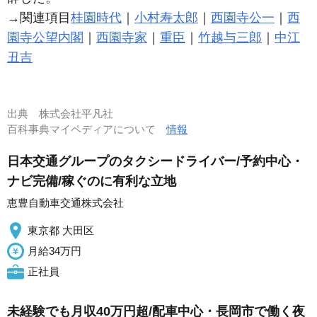
→関連項目
桂園時代
｜
小村寿太郎
｜
西園寺公一
｜
西
園寺公望内閣
｜
西園寺家
｜
重臣
｜
竹越与三郎
｜
中江
丑吉
出典
株式会社平凡社
百科事典マイペディアについて
情報
日本交通グループのタクシードライバー/予約中心・
ナビ完備/稼ぐのに有利な立地
恵豊自動車交通株式会社
東京都 大田区
月給34万円
正社員
未経験でも月収40万円超/配車中心・長岡市で働く夜