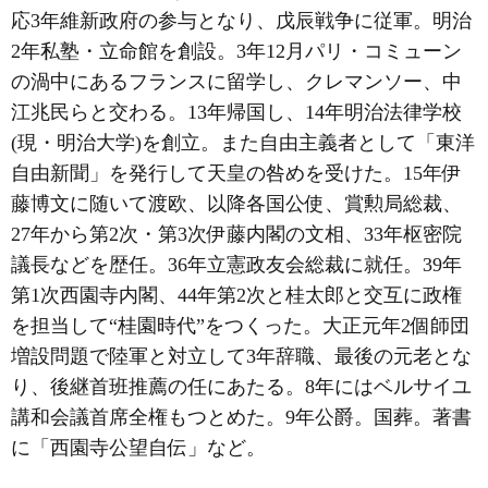
応3年維新政府の参与となり、戊辰戦争に従軍。明治
2年私塾・立命館を創設。3年12月パリ・コミューン
の渦中にあるフランスに留学し、クレマンソー、中
江兆民らと交わる。13年帰国し、14年明治法律学校
(現・明治大学)を創立。また自由主義者として「東洋
自由新聞」を発行して天皇の咎めを受けた。15年伊
藤博文に随いて渡欧、以降各国公使、賞勲局総裁、
27年から第2次・第3次伊藤内閣の文相、33年枢密院
議長などを歴任。36年立憲政友会総裁に就任。39年
第1次西園寺内閣、44年第2次と桂太郎と交互に政権
を担当して“桂園時代”をつくった。大正元年2個師団
増設問題で陸軍と対立して3年辞職、最後の元老とな
り、後継首班推薦の任にあたる。8年にはベルサイユ
講和会議首席全権もつとめた。9年公爵。国葬。著書
に「西園寺公望自伝」など。