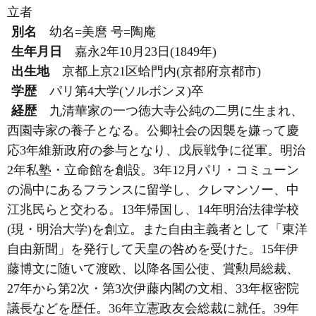
立者
別名
幼名=美麿 号=陶庵
生年月日
嘉永2年10月23日(1849年)
出生地
京都上京21区蛤門内(京都府京都市)
学歴
パリ第4大学(ソルボンヌ)卒
経歴
九清華家の一つ徳大寺公純の二男に生まれ、
西園寺家の養子となる。公卿社会の因襲を嫌って慶
応3年維新政府の参与となり、戊辰戦争に従軍。明治
2年私塾・立命館を創設。3年12月パリ・コミューン
の渦中にあるフランスに留学し、クレマンソー、中
江兆民らと交わる。13年帰国し、14年明治法律学校
(現・明治大学)を創立。また自由主義者として「東洋
自由新聞」を発行して天皇の咎めを受けた。15年伊
藤博文に随いて渡欧、以降各国公使、賞勲局総裁、
27年から第2次・第3次伊藤内閣の文相、33年枢密院
議長などを歴任。36年立憲政友会総裁に就任。39年