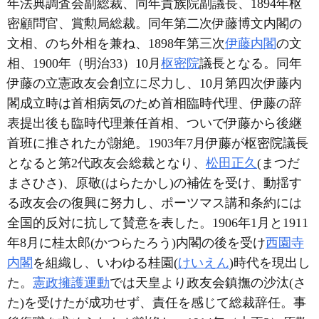
年法典調査会副総裁、同年貴族院副議長、1894年枢
密顧問官、賞勲局総裁。同年第二次伊藤博文内閣の
文相、のち外相を兼ね、1898年第三次
伊藤内閣
の文
相、1900年（明治33）10月
枢密院
議長となる。同年
伊藤の立憲政友会創立に尽力し、10月第四次伊藤内
閣成立時は首相病気のため首相臨時代理、伊藤の辞
表提出後も臨時代理兼任首相、ついで伊藤から後継
首班に推されたが謝絶。1903年7月伊藤が枢密院議長
となると第2代政友会総裁となり、
松田正久
(まつだ
まさひさ)、原敬(はらたかし)の補佐を受け、動揺す
る政友会の復興に努力し、ポーツマス講和条約には
全国的反対に抗して賛意を表した。1906年1月と1911
年8月に桂太郎(かつらたろう)内閣の後を受け
西園寺
内閣
を組織し、いわゆる桂園(
けいえん
)時代を現出し
た。
憲政擁護運動
では天皇より政友会鎮撫の沙汰(さ
た)を受けたが成功せず、責任を感じて総裁辞任。事