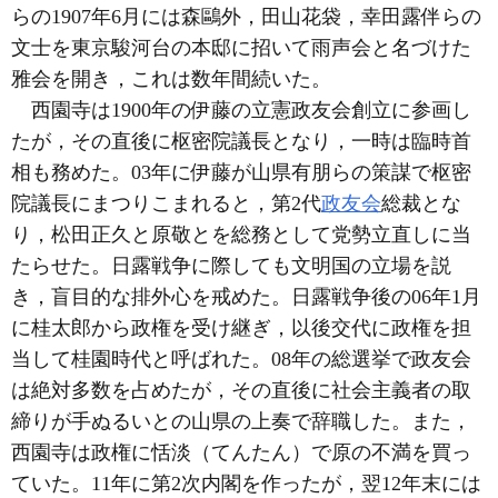
らの1907年6月には森鷗外，田山花袋，幸田露伴らの
文士を東京駿河台の本邸に招いて雨声会と名づけた
雅会を開き，これは数年間続いた。
西園寺は1900年の伊藤の立憲政友会創立に参画し
たが，その直後に枢密院議長となり，一時は臨時首
相も務めた。03年に伊藤が山県有朋らの策謀で枢密
院議長にまつりこまれると，第2代
政友会
総裁とな
り，松田正久と原敬とを総務として党勢立直しに当
たらせた。日露戦争に際しても文明国の立場を説
き，盲目的な排外心を戒めた。日露戦争後の06年1月
に桂太郎から政権を受け継ぎ，以後交代に政権を担
当して桂園時代と呼ばれた。08年の総選挙で政友会
は絶対多数を占めたが，その直後に社会主義者の取
締りが手ぬるいとの山県の上奏で辞職した。また，
西園寺は政権に恬淡（てんたん）で原の不満を買っ
ていた。11年に第2次内閣を作ったが，翌12年末には