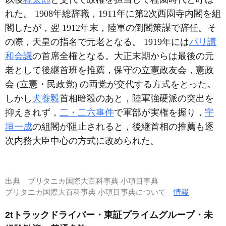
れた。 1908年総辞職，1911年に第2次西園寺内閣を組
閣したが，翌 1912年末，陸軍の倒閣策謀で辞任。そ
の際，天皇の指名で元老となる。 1919年には
パリ講
和会議
の首席全権となる。大正末期からは最後の元
老として後継首班を推薦，保守の立憲政友会，憲政
会 (立憲・民政党) の両党が交代する方式をとった。
しかし
犬養毅
首相暗殺のあと，陸軍強硬派の突出を
抑えきれず，
二・二六事件
で軍部が実権を握り，
宇
垣一成
の組閣が阻止されると，後継首相の推薦も逐
次内務大臣中心の方式に改められた。
出典
ブリタニカ国際大百科事典 小項目事典
ブリタニカ国際大百科事典 小項目事典について
情報
2tトラックドライバー・東証プライムグループ・未