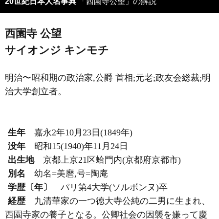
20世紀日本人名事典
「西園寺公望」の解説
西園寺 公望
サイオンジ キンモチ
明治〜昭和期の政治家,公爵 首相;元老;政友会総裁;明
治大学創立者。
生年
嘉永2年10月23日(1849年)
没年
昭和15(1940)年11月24日
出生地
京都上京21区蛤門内(京都府京都市)
別名
幼名=美麿,号=陶庵
学歴〔年〕
パリ第4大学(ソルボンヌ)卒
経歴
九清華家の一つ徳大寺公純の二男に生まれ、
西園寺家の養子となる。公卿社会の因襲を嫌って慶