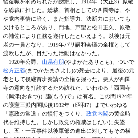
後復職を求められたが謝絶し、1914年（大正3）原敬
を総裁に推した。総裁、首相としての西園寺は、や
や党内事情に暗く、また指導力、決断力においても
欠けるところがあり、門地、声望と松田正久、原敬
の補佐により任務を遂行したといえよう。以後は元
老の一員となり、1919年パリ講和会議の全権として
渡欧したが、目だった活動はなかった。
1920年公爵。
山県有朋
(やまがたありとも)、ついで
松方正義
(まつかたまさよし)の死去により、最後の元
老として後継首班奏請の全権を握った。要人が西園
寺の意向を打診するため訪れた、いわゆる「西園寺
（興津(おきつ)）詣(もう)で」は有名。この間1924年
の護憲三派内閣以後1932年（昭和7）までいわゆる
「憲政の常道」の慣行をつくり、
政党内閣
の黄金時
代を維持した。しかし政党の権威はしだいに失墜
し、五・一五事件以後軍部の進出に対してもその横