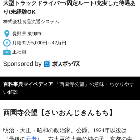
大型トラックドライバー/固定ルート/充実した待遇あ
り/未経験OK
株式会社食品流通システム
長野県 東御市
月給32万5,000円～42万円
正社員
Sponsored by
百科事典マイペディア
「西園寺公望」の意味・わかりやす
い解説
西園寺公望【さいおんじきんもち】
明治・大正・昭和の政治家。公爵。1924年以後は
〈最後の
元老
〉。右大臣徳大寺公純の子。京都の生