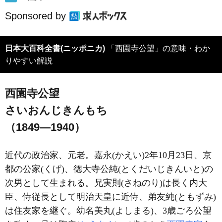
Sponsored by
日本大百科全書(ニッポニカ)
「西園寺公望」の意味・わか
りやすい解説
西園寺公望
さいおんじきんもち
（1849―1940）
近代の政治家、元老。嘉永(かえい)2年10月23日、京
都の公家(くげ)、徳大寺公純(とくだいじきんいと)の
次男として生まれる。兄実則(さねのり)は長く内大
臣、侍従長として明治天皇に近侍、弟友純(ともずみ)
は住友家を継ぐ。幼名美丸(よしまる)、3歳ごろ公望