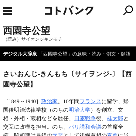
西園寺公望
（読み）サイオンジキンモチ
デジタル大辞泉
「西園寺公望」の意味・読み・例文・類語
さいおんじ‐きんもち〔サイヲンジ‐〕【西
園寺公望】
［1849～1940］
政治家
。10年間
フランス
に留学、帰
国後明治法律学校（のちの
明治大学
）を創立。文
相・外相・蔵相などを歴任、
日露戦争
後、
桂太郎
と
交互に政権を担当。のち、
パリ講和会議
の首席全
権。昭和期は最後の
元老
として後継首相の
奏薦
に当