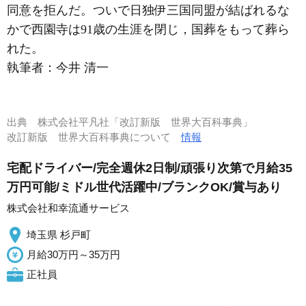
同意を拒んだ。ついで日独伊三国同盟が結ばれるな
かで西園寺は91歳の生涯を閉じ，国葬をもって葬ら
れた。
執筆者：
今井 清一
出典
株式会社平凡社「改訂新版 世界大百科事典」
改訂新版 世界大百科事典について
情報
宅配ドライバー/完全週休2日制/頑張り次第で月給35
万円可能/ミドル世代活躍中/ブランクOK/賞与あり
株式会社和幸流通サービス
埼玉県 杉戸町
月給30万円～35万円
正社員