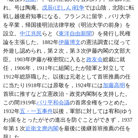
れ。号は陶庵。
戊辰(ぼしん)戦争
では山陰，北陸に転
戦し越後府知事になる。フランスに留学，パリ大学
を卒業，帰国後明治法律学校（明治大学の前身）を
設立。
中江兆民
らと《
東洋自由新聞
》を発行し民権
論を主張した。1882年
伊藤博文
の憲法調査に従って
外遊し認められ，第２次，第３次伊藤内閣の文部大
臣。1903年伊藤が枢密院に入ると
政友会
総裁に就
任，1906年，1911年に組閣したが陸軍と対立して
1912年総辞職した。以後は元老として首班推薦の任
に当たり1918年には原敬を，1924年には
加藤高明
を
首班に推すなど立憲政治・政党内閣制を支持した。
この間1919年
パリ平和会議
の首席全権をつとめた。
1932年
五・一五事件
以後，軍部に対しては宥和(ゆう
わ)策をとったがその進出を防ぐことができず，1937
年第１次
近衛文麿内閣
を最後に後継首班推薦の任を
辞した。