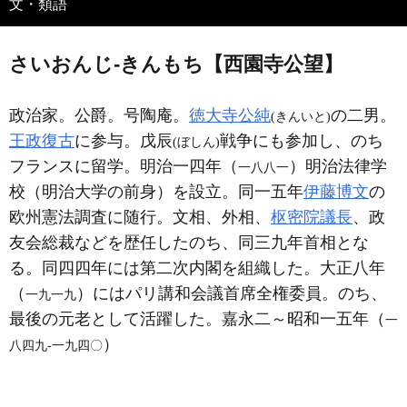
文・類語
さいおんじ‐きんもち【西園寺公望】
政治家。公爵。号陶庵。
徳大寺公純
の二男。
(きんいと)
王政復古
に参与。戊辰
戦争にも参加し、のち
(ぼしん)
フランスに留学。明治一四年（
）明治法律学
一八八一
校（明治大学の前身）を設立。同一五年
伊藤博文
の
欧州憲法調査に随行。文相、外相、
枢密院議長
、政
友会総裁などを歴任したのち、同三九年首相とな
る。同四四年には第二次内閣を組織した。大正八年
（
）にはパリ講和会議首席全権委員。のち、
一九一九
最後の元老として活躍した。嘉永二～昭和一五年（
一
）
八四九‐一九四〇