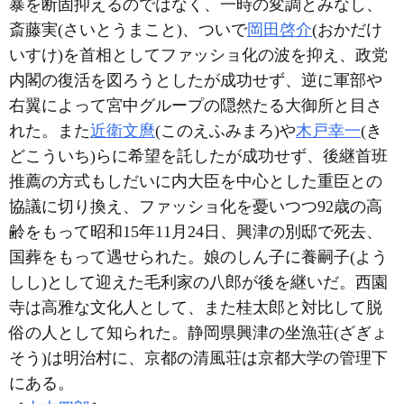
暴を断固抑えるのではなく、一時の変調とみなし、
斎藤実(さいとうまこと)、ついで
岡田啓介
(おかだけ
いすけ)を首相としてファッショ化の波を抑え、政党
内閣の復活を図ろうとしたが成功せず、逆に軍部や
右翼によって宮中グループの隠然たる大御所と目さ
れた。また
近衛文麿
(このえふみまろ)や
木戸幸一
(き
どこういち)らに希望を託したが成功せず、後継首班
推薦の方式もしだいに内大臣を中心とした重臣との
協議に切り換え、ファッショ化を憂いつつ92歳の高
齢をもって昭和15年11月24日、興津の別邸で死去、
国葬をもって遇せられた。娘のしん子に養嗣子(よう
しし)として迎えた毛利家の八郎が後を継いだ。西園
寺は高雅な文化人として、また桂太郎と対比して脱
俗の人として知られた。静岡県興津の坐漁荘(ざぎょ
そう)は明治村に、京都の清風荘は京都大学の管理下
にある。