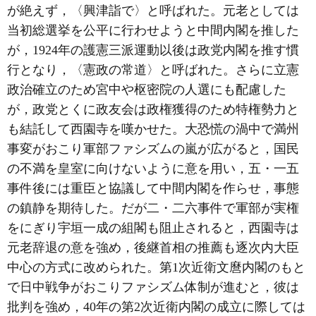
が絶えず，〈興津詣で〉と呼ばれた。元老としては
当初総選挙を公平に行わせようと中間内閣を推した
が，1924年の護憲三派運動以後は政党内閣を推す慣
行となり，〈憲政の常道〉と呼ばれた。さらに立憲
政治確立のため宮中や枢密院の人選にも配慮した
が，政党とくに政友会は政権獲得のため特権勢力と
も結託して西園寺を嘆かせた。大恐慌の渦中で満州
事変がおこり軍部ファシズムの嵐が広がると，国民
の不満を皇室に向けないように意を用い，五・一五
事件後には重臣と協議して中間内閣を作らせ，事態
の鎮静を期待した。だが二・二六事件で軍部が実権
をにぎり宇垣一成の組閣も阻止されると，西園寺は
元老辞退の意を強め，後継首相の推薦も逐次内大臣
中心の方式に改められた。第1次近衛文麿内閣のもと
で日中戦争がおこりファシズム体制が進むと，彼は
批判を強め，40年の第2次近衛内閣の成立に際しては