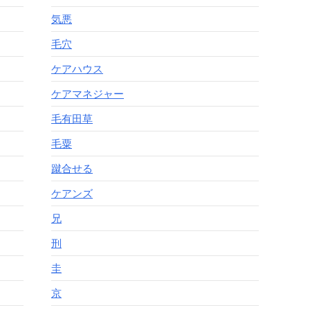
気悪
毛穴
ケアハウス
ケアマネジャー
毛有田草
毛粟
蹴合せる
ケアンズ
兄
刑
圭
京