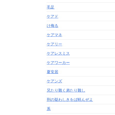
毛足
ケアド
け侮る
ケアマネ
ケアリー
ケアレスミス
ケアワーカー
夏安居
ケアンズ
兄たり難く弟たり難し
刑の疑わしきをば軽んぜよ
系