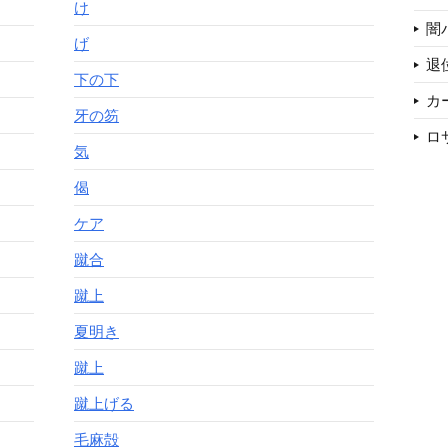
け
闇
げ
退
下の下
カ
牙の笏
ロ
気
偈
ケア
蹴合
蹴上
夏明き
蹴上
蹴上げる
毛麻殻