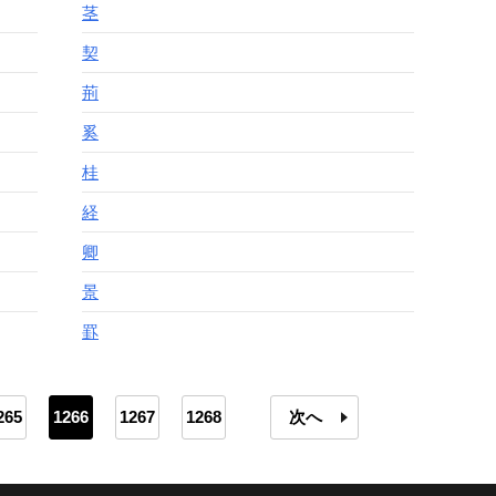
茎
契
荊
奚
桂
経
卿
景
罫
265
1266
1267
1268
次へ