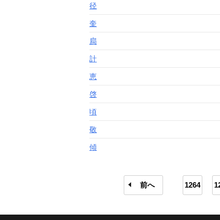
径
奎
扃
計
恵
啓
頃
敬
傾
前へ
1264
1