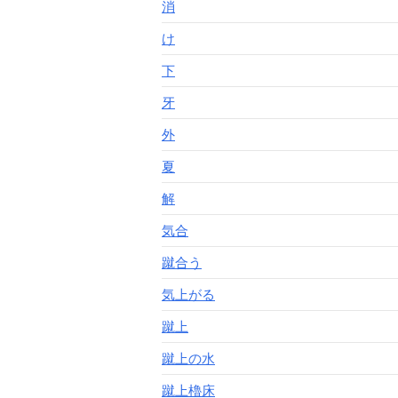
消
け
下
牙
外
夏
解
気合
蹴合う
気上がる
蹴上
蹴上の水
蹴上櫓床