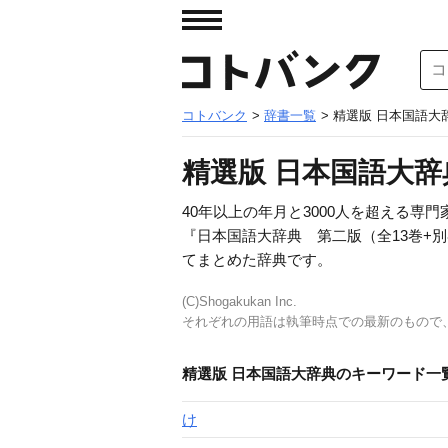
コトバンク
>
辞書一覧
> 精選版 日本国語大
精選版 日本国語大辞
40年以上の年月と3000人を超える
『日本国語大辞典 第二版（全13巻+別
てまとめた辞典です。
(C)Shogakukan Inc.
それぞれの用語は執筆時点での最新のもので
精選版 日本国語大辞典のキーワード一
け