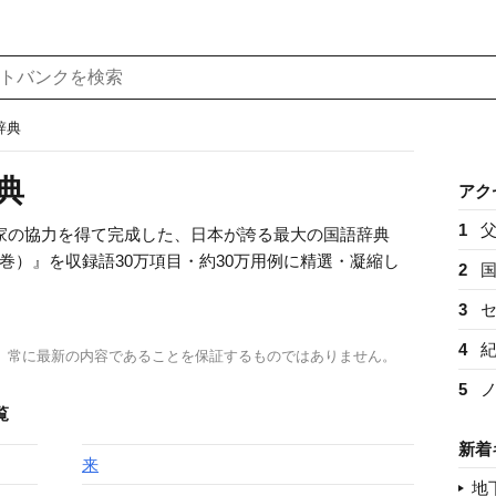
辞典
典
アク
1
専門家の協力を得て完成した、日本が誇る最大の国語辞典
巻）』を収録語30万項目・約30万用例に精選・凝縮し
2
3
4
、常に最新の内容であることを保証するものではありません。
5
覧
新着
来
地