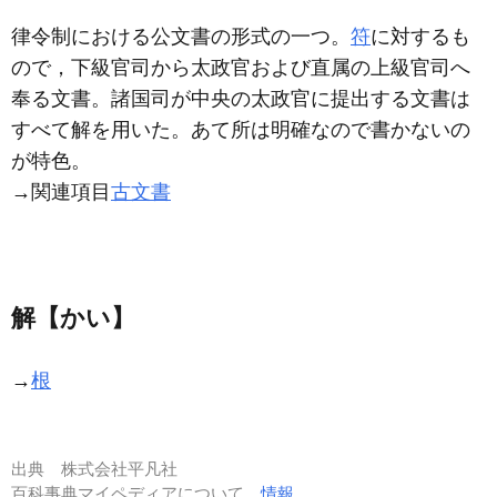
律令制における公文書の形式の一つ。
符
に対するも
ので，下級官司から太政官および直属の上級官司へ
奉る文書。諸国司が中央の太政官に提出する文書は
すべて解を用いた。あて所は明確なので書かないの
が特色。
→関連項目
古文書
解【かい】
→
根
出典
株式会社平凡社
百科事典マイペディアについて
情報