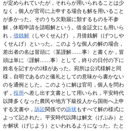
が定められていたが，それらが用いられることは少
なく，個人が官司に上申する場合も解を用いること
が多かった。そのうち欠勤届に類するものを不参
解，休暇申請を請暇解という。借金証文にも用いら
れ，
借銭解
（しやくせんげ），月借銭解（げつしや
くせんげ）といった。このような個人の解の場合，
差出者の名は冒頭に〈某謹解……事〉と書くか，冒
頭は単に〈謹解……事〉として，終りの日付の下に
姓名を記すかの2様があった。宛所は公式様解と同
様，自明であるのと儀礼としての意味から書かない
のを通例とした。このように解は官司，個人を問わ
ず，
役所
へ差し出す文書として用いられ，平安時代
以降多くなった農民や地方下級役人から国衙へ上申
する文書や，
訴訟
関係での
訴状
もすべて解の様式に
よって記された。平安時代以降は解文（げぶみ）と
か解状（げじよう）といわれるようになった。たと