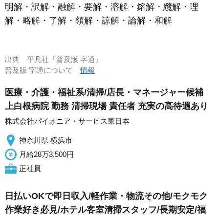
明解・訳解・融解・要解・溶解・鎔解・纜解・理
解・略解・了解・領解・諒解・論解・和解
出典
平凡社「普及版 字通」
普及版 字通について
情報
医療・介護・福祉系/清掃/店長・マネージャー候補
上白根病院 勤務 清掃現場 責任者 充実の高待遇あり
株式会社パイオニア・サービス東日本
神奈川県 横浜市
月給28万3,500円
正社員
日払いOKで即日収入/軽作業・物流その他/モクモク
作業好き必見/ホテル客室清掃スタッフ/長期安定/福