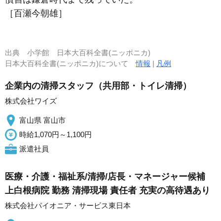
［百瀬今朝雄］
出典
小学館 日本大百科全書(ニッポニカ)
日本大百科全書(ニッポニカ)について
情報
|
凡例
企業内の清掃スタッフ（共用部・トイレ清掃）
株式会社ワイズ
富山県 富山市
時給1,070円～1,100円
派遣社員
医療・介護・福祉系/清掃/店長・マネージャー候補
上白根病院 勤務 清掃現場 責任者 充実の高待遇あり
株式会社パイオニア・サービス東日本