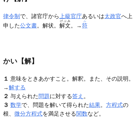
律令制
で、諸官庁から
上級官庁
あるいは
太政官
へ上
げぶみ
ふ
申した
公文書
。解状。
解文
。→
符
かい【解】
１
意味をときあかすこと。解釈。また、その説明。
→
解する
２
与えられた
問題
に対する
答え
。
３
数学
で、問題を解いて得られた
結果
。
方程式
の
根、
微分方程式
を満足させる
関数
など。