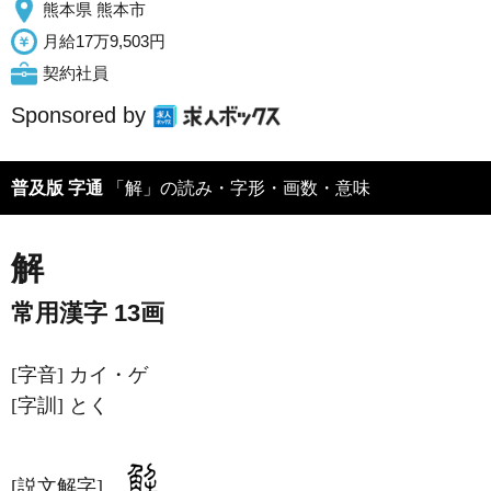
熊本県 熊本市
月給17万9,503円
契約社員
Sponsored by
普及版 字通
「解」の読み・字形・画数・意味
解
常用漢字 13画
[字音]
カイ・ゲ
[字訓]
とく
[説文解字]