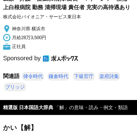
上白根病院 勤務 清掃現場 責任者 充実の高待遇あり
株式会社パイオニア・サービス東日本
神奈川県 横浜市
月給28万3,500円
正社員
Sponsored by
関連語
律令時代
鎌倉時代
下級官庁
楽府詩集
ブリッジ
精選版 日本国語大辞典
「解」の意味・読み・例文・類語
かい【解】