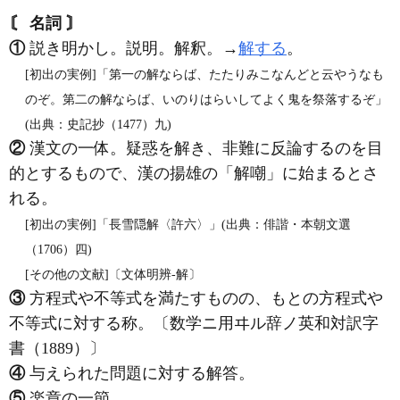
〘 名詞 〙
①
説き明かし。説明。解釈。→
解する
。
[初出の実例]「第一の解ならば、たたりみこなんどと云やうなも
のぞ。第二の解ならば、いのりはらいしてよく鬼を祭落するぞ」
(出典：史記抄（1477）九)
②
漢文の一体。疑惑を解き、非難に反論するのを目
的とするもので、漢の揚雄の「解嘲」に始まるとさ
れる。
[初出の実例]「長雪隠解〈許六〉」(出典：俳諧・本朝文選
（1706）四)
[その他の文献]〔文体明辨‐解〕
③
方程式や不等式を満たすものの、もとの方程式や
不等式に対する称。〔数学ニ用ヰル辞ノ英和対訳字
書（1889）〕
④
与えられた問題に対する解答。
⑤
楽章の一節。