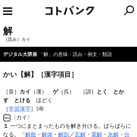
解
（読み）カイ
デジタル大辞泉
「解」の意味・読み・例文・類語
かい【解】［漢字項目］
［音］
カイ
（漢）
ゲ
（呉） ［訓］
とく とか
す とける
ほどく
［
学習漢字
］5年
〈カイ〉
１
一つにまとまったものを解き分ける。ばらばらに
なる。「
解散
・
解体
・
解剖
／
瓦解
・
電解
・
氷解
・
分