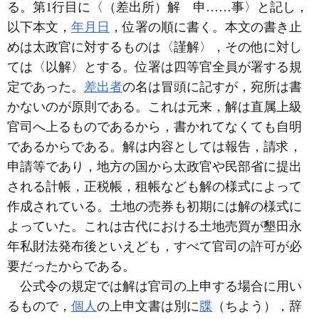
る。第1行目に〈（差出所）解 申……事〉と記し，
以下本文，
年月日
，位署の順に書く。本文の書き止
めは太政官に対するものは〈謹解〉，その他に対し
ては〈以解〉とする。位署は四等官全員が署する規
定であった。
差出者
の名は冒頭に記すが，宛所は書
かないのが原則である。これは元来，解は直属上級
官司へ上るものであるから，書かれてなくても自明
であるからである。解は内容としては報告，請求，
申請等であり，地方の国から太政官や民部省に提出
される計帳，正税帳，租帳なども解の様式によって
作成されている。土地の売券も初期には解の様式に
よっていた。これは古代における土地売買が墾田永
年私財法発布後といえども，すべて官司の許可が必
要だったからである。
公式令の規定では解は官司の上申する場合に用い
るもので，
個人
の上申文書は別に
牒
（ちよう），辞