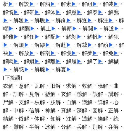
析
▶
・解説
▶
・解船
▶
・解素
▶
・解組
▶
・解装
▶
・
解惰
▶
・解帯
▶
・解体
▶
・解怠
▶
・解泰
▶
・解
▶
・解題
▶
・解脱
▶
・解豸
▶
・解逐
▶
・解注
▶
・解
▶
・解
▶
・解土
▶
・解頭
▶
・解闘
▶
・解道
▶
・
解難
▶
・解任
▶
・解配
▶
・解剝
▶
・解帆
▶
・解犯
▶
・解煩
▶
・解繆
▶
・解赴
▶
・解
▶
・解紛
▶
・解
袂
▶
・解放
▶
・解剖
▶
・解慢
▶
・解夢
▶
・解免
▶
・
解悶
▶
・解纜
▶
・解離
▶
・解履
▶
・解了
▶
・解穢
▶
・解惑
▶
・解腕
▶
・解夏
▶
[下接語]
衣解・意解・瓦解・旧解・求解・救解・暁解・曲
解・訓解・見解・懸解・玄解・
解・誤解・講解・
尸解・支解・枝解・肢解・自解・識解・詳解・心
解・申解・信解・神解・真解・深解・図解・正解・
精解・俗解・体解・知解・注解・通解・摘解・読
解・難解・半解・冰解・分解・兵解・別解・弁解・