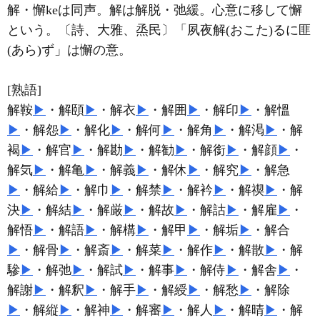
解・懈keは同声。解は解脱・弛緩。心意に移して懈
という。〔詩、大雅、烝民〕「夙夜解(おこた)るに匪
(あら)ず」は懈の意。
[熟語]
解鞍
▶
・解頤
▶
・解衣
▶
・解囲
▶
・解印
▶
・解慍
▶
・解怨
▶
・解化
▶
・解何
▶
・解角
▶
・解渇
▶
・解
褐
▶
・解官
▶
・解勘
▶
・解勧
▶
・解銜
▶
・解顔
▶
・
解気
▶
・解亀
▶
・解義
▶
・解休
▶
・解究
▶
・解急
▶
・解給
▶
・解巾
▶
・解禁
▶
・解衿
▶
・解禊
▶
・解
決
▶
・解結
▶
・解厳
▶
・解故
▶
・解詁
▶
・解雇
▶
・
解悟
▶
・解語
▶
・解構
▶
・解甲
▶
・解垢
▶
・解合
▶
・解骨
▶
・解斎
▶
・解菜
▶
・解作
▶
・解散
▶
・解
驂
▶
・解弛
▶
・解試
▶
・解事
▶
・解侍
▶
・解舎
▶
・
解謝
▶
・解釈
▶
・解手
▶
・解綬
▶
・解愁
▶
・解除
▶
・解縦
▶
・解神
▶
・解審
▶
・解人
▶
・解晴
▶
・解