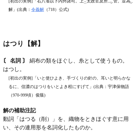
[初出の実例]「右八省以下内外諸司。上
太政官及所
管。並為
二
一レ
レ
解」(出典：
令義解
（718）公式)
はつり【解】
〘 名詞 〙
絹布の類をほぐし、糸として使うもの。
はつし。
[初出の実例]「いと使ひよき、手づくりの針の、耳いと明らかな
るに、信濃のはつりをいとよき程にすげて」(出典：宇津保物語
（970‐999頃）俊蔭)
解の補助注記
動詞「はつる（削）」を、織物をときほぐす意に用
い、その連用形を名詞化したものか。