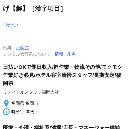
げ【解】［漢字項目］
⇒
かい
出典
小学館
デジタル大辞泉について
情報
|
凡例
日払いOKで即日収入/軽作業・物流その他/モクモク
作業好き必見/ホテル客室清掃スタッフ/長期安定/福
岡県
リディアルスタッフ福岡支社
福岡県 福岡市
時給1,200円～
医療・介護・福祉系/清掃/店長・マネージャー候補