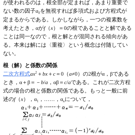
が使われるのは，根全部が定まれば，あまり重要で
ない数の因子
a
を無視すれば多項式および方程式が
0
定まるからである。しかしながら，一つの複素数を
考えたとき，αが
f
（
x
）＝0の根であることと解である
ことは同一なので，根と解とが混同される傾向があ
る。本来は解には〈重複〉という概念は付随してい
ない。
根（解）と係数の関係
2
二次方程式
ax
＋
bx
＋
c
＝0（
a
≠0）の2根がα，βである
とき，α＋β＝－
b
/
a
，αβ＝
c
/
a
である。これが二次方程
式の場合の根と係数の関係である。もっと一般に前
述の
f
（
x
），α
，……，α
について，
1
n