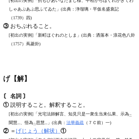
[初出の実例]「扨もひあいなだまし様、中程からほぐれがきてわ
しゃあぶあぶ思ふてゐた」(出典：浄瑠璃・平仮名盛衰記
（1739）四)
③
おちぶれること。
[初出の実例]「新町ほぐれのとしま」(出典：洒落本・浪花色八卦
（1757）蔦菱卦)
げ【解】
〘 名詞 〙
①
説明すること。解釈すること。
[初出の実例]「光宅法師解言、知見只是一衆生当来仏果、示為
二
聞慧
、悟為
思慧
」(出典：
法華義疏
（７Ｃ前）一)
一
二
一
②
＝
げじょう（解状）
①