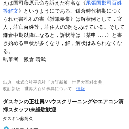
えば国司藤原元命を訴えた有名な《
尾張国郡司百姓
等解文
》というようにである。鎌倉時代初期につく
られた書札礼の書《雑筆要集》は解状例として，官
人，荘官百姓等，荘住人の3例をあげている。そして
鎌倉中期以降になると，訴状等は〈某申……〉と書
き始める申状が多くなり，解，解状はみられなくな
る。
執筆者：
飯倉 晴武
出典
株式会社平凡社「改訂新版 世界大百科事典」
改訂新版 世界大百科事典について
情報
ダスキンの正社員/ハウスクリーニングやエアコン清
掃スタッフ/未経験歓迎
ダスキン藤阿久