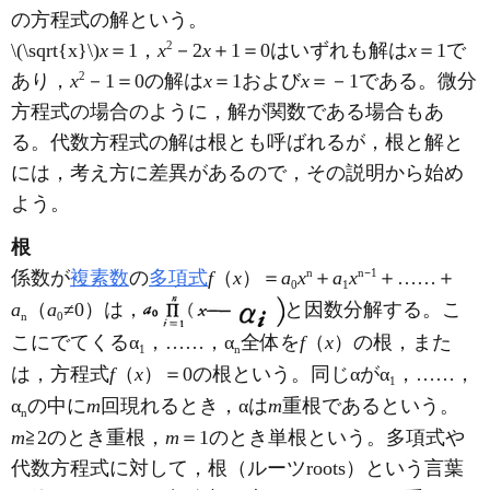
の方程式の解という。
2
\(\sqrt{x}\)
x
＝1，
x
－2
x
＋1＝0はいずれも解は
x
＝1で
2
あり，
x
－1＝0の解は
x
＝1および
x
＝－1である。微分
方程式の場合のように，解が関数である場合もあ
る。代数方程式の解は根とも呼ばれるが，根と解と
には，考え方に差異があるので，その説明から始め
よう。
根
n
n
1
係数が
複素数
の
多項式
f
（
x
）＝
a
x
＋
a
x
⁻
＋……＋
0
1
a
（
a
≠0）は，
と因数分解する。こ
n
0
こにでてくるα
，……，α
全体を
f
（
x
）の根，また
1
n
は，方程式
f
（
x
）＝0の根という。同じαがα
，……，
1
α
の中に
m
回現れるとき，αは
m
重根であるという。
n
m
≧2のとき重根，
m
＝1のとき単根という。多項式や
代数方程式に対して，根（ルーツroots）という言葉