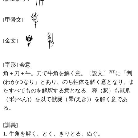
[甲骨文]
[金文]
[字形]
会意
四下
角＋刀＋牛。刀で牛角を解く意。〔説文〕
に「
(わか)つなり」とあり、のち牲体を解く意となり、ま
たすべてものを解釈する意となる。釋（釈）も獣爪
（
(べん)）を以て獣屍（
(えき)）を解く意であ
る。
[訓義]
1. 牛角を解く、とく、きりとる、ぬぐ。