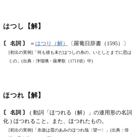
はつし【解】
〘 名詞 〙
＝
はつり（解）
〔羅葡日辞書（1595）〕
[初出の実例]「何も彼も未だはつしの糸の、いとしとまでに思は
くの」(出典：浄瑠璃・薩摩歌（1711頃）中)
ほつれ【解】
〘 名詞 〙
( 動詞「ほつれる（解）」の連用形の名詞
化 ) ほつれること。また、ほつれたもの。
[初出の実例]「糸遊は霞のあみのほつれ哉〈望一〉」(出典：俳