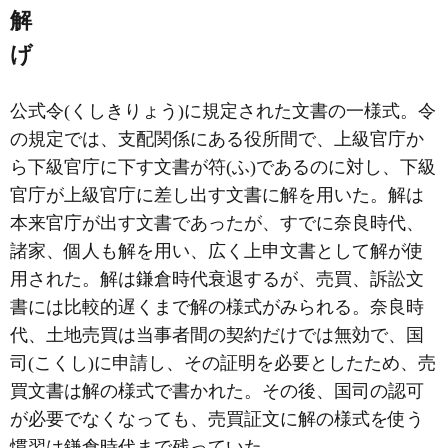
解
げ
公式令(くしきりょう)に規定された文書の一様式。令
の規定では、支配関係にある役所間で、上級官庁か
ら下級官庁に下す文書が符(ふ)であるのに対し、下級
官庁が上級官庁に差し出す文書に解を用いた。解は
本来官庁が出す文書であったが、すでに奈良時代、
諸家、個人も解を用い、広く上申文書として解が使
用された。解は鎌倉時代衰退するが、売買、訴訟文
書には比較的遅くまで解の様式がみられる。奈良時
代、土地売買は当事者間の契約だけでは無効で、国
司(こくし)に申請し、その証明を必要としたため、売
買文書は解の様式で書かれた。その後、国司の認可
が必要でなくなっても、売買証文に解の様式を使う
慣習は鎌倉時代まで残っていた。