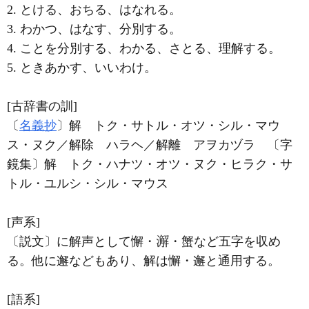
2. とける、おちる、はなれる。
3. わかつ、はなす、分別する。
4. ことを分別する、わかる、さとる、理解する。
5. ときあかす、いいわけ。
[古辞書の訓]
〔
名義抄
〕解 トク・サトル・オツ・シル・マウ
ス・ヌク／解除 ハラヘ／解離 アヲカヅラ 〔字
鏡集〕解 トク・ハナツ・オツ・ヌク・ヒラク・サ
トル・ユルシ・シル・マウス
[声系]
〔説文〕に解声として懈・
・蟹など五字を収め
る。他に邂などもあり、解は懈・邂と通用する。
[語系]