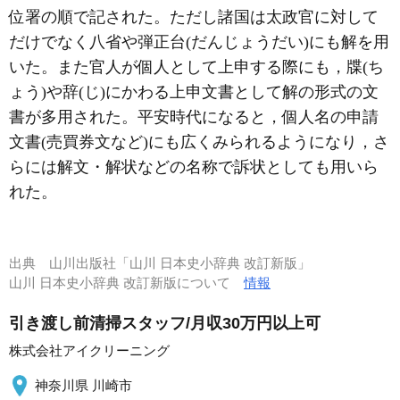
位署の順で記された。ただし諸国は太政官に対して
だけでなく八省や弾正台(だんじょうだい)にも解を用
いた。また官人が個人として上申する際にも，牒(ち
ょう)や辞(じ)にかわる上申文書として解の形式の文
書が多用された。平安時代になると，個人名の申請
文書(売買券文など)にも広くみられるようになり，さ
らには解文・解状などの名称で訴状としても用いら
れた。
出典
山川出版社「山川 日本史小辞典 改訂新版」
山川 日本史小辞典 改訂新版について
情報
引き渡し前清掃スタッフ/月収30万円以上可
株式会社アイクリーニング
神奈川県 川崎市