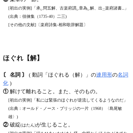
[初出の実例]「承
問五解、古楽府謂
章為
解、出
楽府諸書
」
レ
レ
レ
二
一
(出典：徂徠集（1735‐40）二三)
[その他の文献]〔楽府詩集‐相和歌辞解題〕
ほぐれ【解】
〘 名詞 〙
( 動詞「ほぐれる（解）」の
連用形
の
名詞
化
)
①
解けて離れること。また、そのもの。
[初出の実例]「私には緊張のほぐれが逆流してくるようなのだ」
(出典：オールド・ノース・ブリッジの一片（1968）〈島尾敏
雄〉)
②
破綻
が生じること。
(はたん)