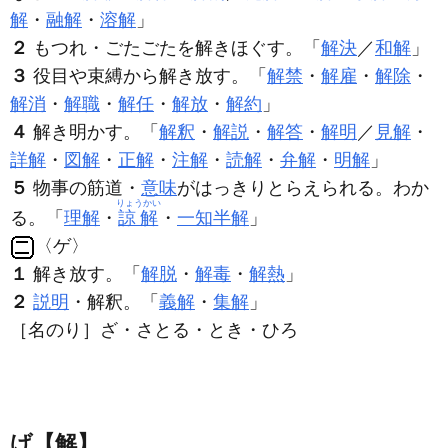
解
・
融解
・
溶解
」
２
もつれ・ごたごたを解きほぐす。「
解決
／
和解
」
３
役目や束縛から解き放す。「
解禁
・
解雇
・
解除
・
解消
・
解職
・
解任
・
解放
・
解約
」
４
解き明かす。「
解釈
・
解説
・
解答
・
解明
／
見解
・
詳解
・
図解
・
正解
・
注解
・
読解
・
弁解
・
明解
」
５
物事の筋道・
意味
がはっきりとらえられる。わか
りょうかい
る。「
理解
・
諒解
・
一知半解
」
〈ゲ〉
１
解き放す。「
解脱
・
解毒
・
解熱
」
２
説明
・解釈。「
義解
・
集解
」
［名のり］ざ・さとる・とき・ひろ
げ【解】