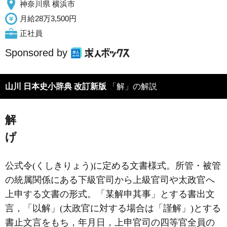
神奈川県 横浜市
月給28万3,500円
正社員
Sponsored by
山川 日本史小辞典 改訂新版
「解」の解説
解
げ
公式令(くしきりょう)に定める文書様式。所管・被管
の統属関係にある下級官司から上級官司や太政官へ
上申する文書の形式。「某解申其事」とする書出文
言，「以解」(太政官に対する場合は「謹解」)とする
書止文言をもち，年月日，上申官司の四等官全員の