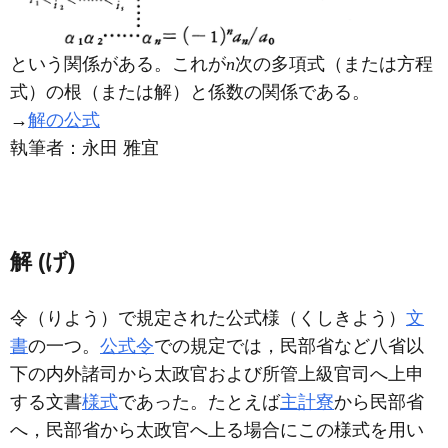
という関係がある。これが
n
次の多項式（または方程
式）の根（または解）と係数の関係である。
→
解の公式
執筆者：
永田 雅宜
解 (げ)
令（りよう）で規定された公式様（くしきよう）
文
書
の一つ。
公式令
での規定では，民部省など八省以
下の内外諸司から太政官および所管上級官司へ上申
する文書
様式
であった。たとえば
主計寮
から民部省
へ，民部省から太政官へ上る場合にこの様式を用い