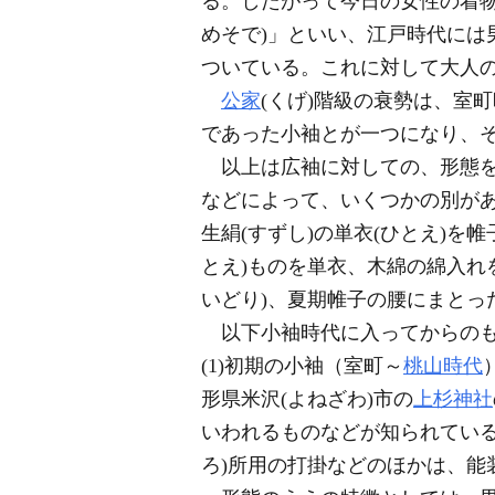
る。したがって今日の女性の着
めそで)」といい、江戸時代には
ついている。これに対して大人
公家
(くげ)階級の衰勢は、室
であった小袖とが一つになり、
以上は広袖に対しての、形態を
などによって、いくつかの別が
生絹(すずし)の単衣(ひとえ)を
とえ)ものを単衣、木綿の綿入れ
いどり)、夏期帷子の腰にまとっ
以下小袖時代に入ってからのも
(1)初期の小袖（室町～
桃山時代
形県米沢(よねざわ)市の
上杉神社
いわれるものなどが知られてい
ろ)所用の打掛などのほかは、能