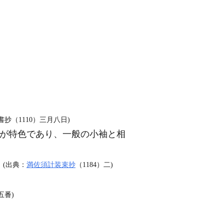
（1110）三月八日)
が特色であり、一般の小袖と相
」(出典：
満佐須計装束抄
（1184）二)
五番)