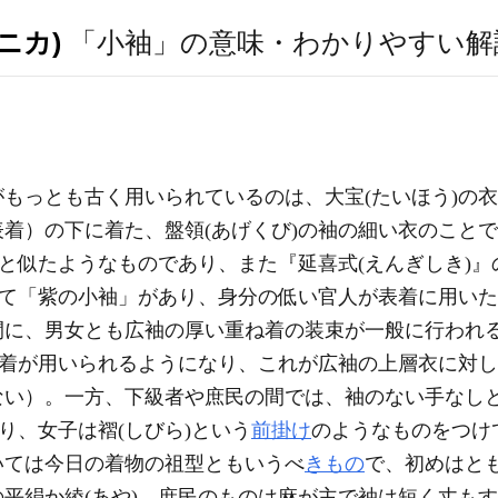
ニカ)
「小袖」の意味・わかりやすい解
がもっとも古く用いられているのは、大宝(たいほう)の衣
着）の下に着た、盤領(あげくび)の袖の細い衣のこと
)と似たようなものであり、また『延喜式(えんぎしき)』
して「紫の小袖」があり、身分の低い官人が表着に用い
に、男女とも広袖の厚い重ね着の装束が一般に行われ
肌着が用いられるようになり、これが広袖の上層衣に対
ない）。一方、下級者や庶民の間では、袖のない手なし
り、女子は褶(しびら)という
前掛け
のようなものをつけ
いては今日の着物の祖型ともいうべ
きもの
で、初めはと
平絹か綾(あや)、庶民のものは麻が主で袖は短く丈も