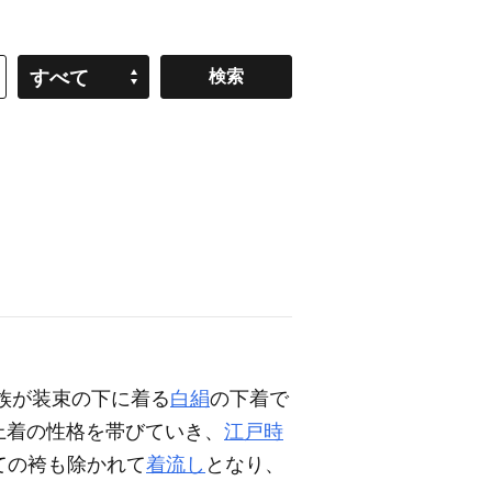
すべて
族が装束の下に着る
白絹
の下着で
上着の性格を帯びていき、
江戸時
ての袴も除かれて
着流し
となり、