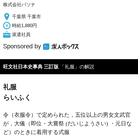
株式会社パソナ
千葉県 千葉市
時給1,880円
派遣社員
Sponsored by
旺文社日本史事典 三訂版
「礼服」の解説
礼服
らいふく
令（衣服令）で定められた，五位以上の男女文武官
が，大儀（即位・大嘗祭 (だいじようさい) ・元日な
ど）のときに着用する式服