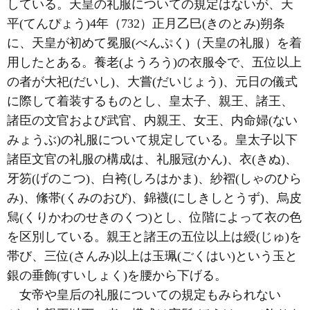
している。天皇の礼服についての規定はないが、天
平(てんぴょう)4年（732）正月乙巳(きのとみ)朔条
に、天皇が初めて冕服(べんぷく)（天皇の礼服）を着
用したとある。養老(ようろう)の衣服令で、五位以上
の者が大祀(だいし)、大嘗(だいじょう)、元日の儀式
に際して着装するものとし、皇太子、親王、諸王、
諸臣の文官および武官、内親王、女王、内命婦(ない
みょうぶ)の礼服について規定している。皇太子以下
諸臣文官の礼服の構成は、礼服冠(かん)、衣(きぬ)、
牙笏(げのこつ)、白袴(しろはかま)、紗褶(しゃのひら
み)、絛帯(くみのおび)、錦襪(にしきしとうず)、烏皮
舃(くりかわのせきのくつ)とし、位階によって衣の色
を区別している。親王と諸王の五位以上は綬(じゅ)を
帯び、三位(さんみ)以上は玉珮(ごくはい)という玉と
銀の垂飾(すいしょく)を腰から下げる。
女帝や皇后の礼服についての規定もみられない