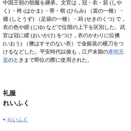
中国王朝の朝服を継承。文官は，冠・衣・笏 (しや
く) ・袴 (はかま) ・帯・褶 (ひらみ) （裳の一種）・
襪 (しとうず) （足袋の一種）・舄 (せきのくつ) で，
衣の色や綬 (じゆ) などで位階の上下を区別した。武
官は冠に緌 (おいかけ) をつけ，衣のかわりに位襖
(いおう) （襖はすそのない衣）で金銀装の横刀をつ
けるなどした。平安時代以後も，江戸末期の
孝明天
皇
のときまで即位の際に使用された。
礼服
れいふく
⇨
らいふく