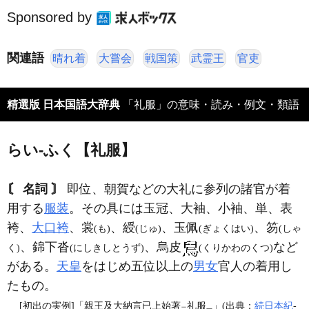
Sponsored by
関連語
晴れ着
大嘗会
戦国策
武霊王
官吏
精選版 日本国語大辞典
「礼服」の意味・読み・例文・類語
らい‐ふく【礼服】
〘 名詞 〙
即位、朝賀などの大礼に参列の諸官が着
用する
服装
。その具には玉冠、大袖、小袖、単、表
袴、
大口袴
、裳
、綬
、玉佩
、笏
(も)
(じゅ)
(ぎょくはい)
(しゃ
、錦下沓
、烏皮
など
く)
(にしきしとうず)
(くりかわのくつ)
がある。
天皇
をはじめ五位以上の
男女
官人の着用し
たもの。
[初出の実例]「親王及大納言已上始著
礼服
」(出典：
続日本紀
‐