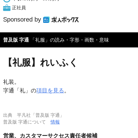
正社員
Sponsored by
普及版 字通
「礼服」の読み・字形・画数・意味
【礼服】れいふく
礼装。
字通「礼」の
項目を見る
。
出典
平凡社「普及版 字通」
普及版 字通について
情報
営業、カスタマーサクセス責任者候補