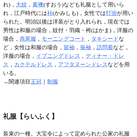
れ)，
大紋
，
素襖
(すおう)なども礼服として用いら
れ，江戸時代には
裃
(かみしも)，女性では
打掛
が用い
られた。明治以後は洋装がとり入れられ，現在では
男性は和服の場合，紋付・羽織・袴(はかま)，洋服の
場合，
燕尾服
，
モーニングコート
，
タキシード
な
ど，女性は和服の場合，
留袖
，
振袖
，
訪問着
など，
洋服の場合，
イブニングドレス
，
ディナー・ドレ
ス
，
カクテルドレス
，
アフタヌーンドレス
などを用
いる。
→関連項目
王冠
｜
制服
礼服【らいふく】
装束の一種。大宝令によって定められた公家の礼服