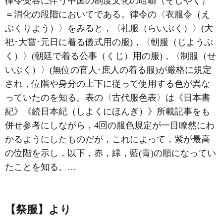
律令受容に伴う中国の制度文化の咀嚼（そしやく）
＝消化の段階においてである。律令の〈衣服令（え
ぶくりよう）〉をみると，〈礼服（らいぶく）〉(大
祀･大嘗･元日に着る儀式用の服)，〈朝服（じようぶ
く）〉(朝廷で着る公事（くじ）用の服)，〈制服（せ
いぶく）〉(無位の官人･庶人の着る服)が厳格に規定
され，位階や身分の上下に従って使用する色が異な
っていたのを知る。表の〈古代服色表〉は《日本書
紀》《続日本紀（しよくにほんぎ）》所載記事をも
併せ参考にしながら，4回の服色規定が一目瞭然にわ
かるようにしたものだが，これによって，紫が最高
の位階を示し，以下，赤，緑，藍(青)の順になってい
たことを知る。…
【祭服】より