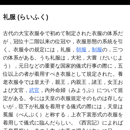
礼服 (らいふく)
古代の大宝衣服令で初めて制定された衣服の体系だ
が，冠位十二階以来の位冠や，衣服形態の系統を引
く。衣服令の規定には，礼服，
朝服
，
制服
の，三つ
の体系がある。うち礼服は，大祀，大嘗（だいじよ
う），元日などの重要な国家的儀式行事の際に，五
位以上の者が着用すべき衣服として規定された。養
老衣服令では皇太子，親王，内親王，諸王，女王お
よび文官，
武官
，内外命婦（みようぶ）について規
定がある。令には天皇の衣服規定そのものは存しな
いが，臣下が礼服を着用する儀式の際には，天皇は
冕服（べんぷく）と称する，上衣下裳形式の衣服を
着用して儀式に臨んだらしい。《西宮記》によれば