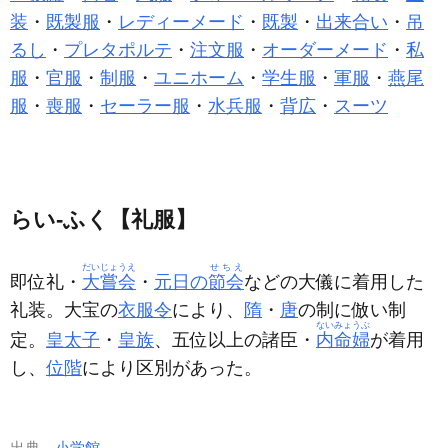
装
・
既製服
・
レディーメード
・
既製
・
出来合い
・
吊
るし
・
プレタポルテ
・
注文服
・
オーダーメード
・
私
服
・
官服
・
制服
・
ユニホーム
・
学生服
・
軍服
・
燕尾
服
・
喪服
・
セーラー服
・
水兵服
・
背広
・
スーツ
らい‐ふく【礼服】
だいじょうえ
せちえ
即位礼・
大嘗会
・
元日の
節会
などの大儀に着用した
礼装。大宝の
衣服令
により、
隋
・
唐
の制に倣い制
ないみょうぶ
定。
皇太子
・
皇族
、五位以上の諸臣・
内命婦
が着用
し、
位階
により区別があった。
出典
小学館