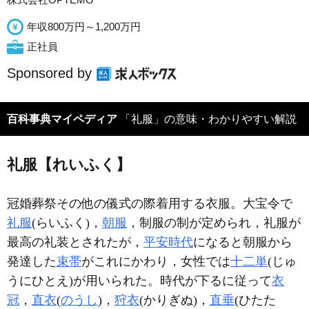
年収800万円～1,200万円
正社員
Sponsored by
百科事典マイペディア
「礼服」の意味・わかりやすい解説
礼服【れいふく】
冠婚葬祭その他の儀式の際着用する衣服。大宝令で
礼服
(らいふく)，
朝服
，制服の制が定められ，礼服が
最高の礼装とされたが，
平安時代
になると朝服から
発達した
束帯
がこれにかわり，女性では
十二単
(じゅ
うにひとえ)が用いられた。時代が下るに従って
衣
冠
，
直衣
(
のうし
)，
狩衣
(かりぎぬ)，
直垂
(ひたた