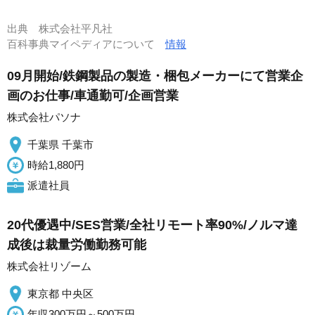
出典
株式会社平凡社
百科事典マイペディアについて
情報
09月開始/鉄鋼製品の製造・梱包メーカーにて営業企
画のお仕事/車通勤可/企画営業
株式会社パソナ
千葉県 千葉市
時給1,880円
派遣社員
20代優遇中/SES営業/全社リモート率90%/ノルマ達
成後は裁量労働勤務可能
株式会社リゾーム
東京都 中央区
年収300万円～500万円