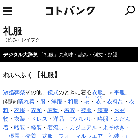
礼服
（読み）レイフク
デジタル大辞泉
「礼服」の意味・読み・例文・類語
れい‐ふく【礼服】
冠婚葬祭
その他、
儀式
のときに着る
衣服
。⇔
平服
。
い
ころも
[類語]
晴れ着
・
服
・
洋服
・
和服
・
衣
・
衣
・
衣料品
・
衣
料
・
衣服
・
衣類
・
着物
・
着衣
・
被服
・
装束
・
お召
物
・
衣装
・
ドレス
・
洋品
・
アパレル
・
略服
・
ふだん
着
・
略装
・
軽装
・
着流し
・
カジュアル
・
よそゆき
・
一張羅
・
街着
・
式服
・
フォーマルウエア
・
礼装
・
正