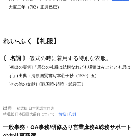
二
一
大宝二年（702）正月己巳)
れい‐ふく【礼服】
〘 名詞 〙
儀式の時に着用する特別な衣服。
[初出の実例]「周公の礼服は結構なれども猨狙はみごととも思は
ず」(出典：清原国賢書写本荘子抄（1530）五)
[その他の文献]〔戦国策‐趙策・武霊王〕
出典
精選版 日本国語大辞典
精選版 日本国語大辞典について
情報
|
凡例
一般事務・OA事務/研修あり営業庶務&総務サポート
のお仕事新宿