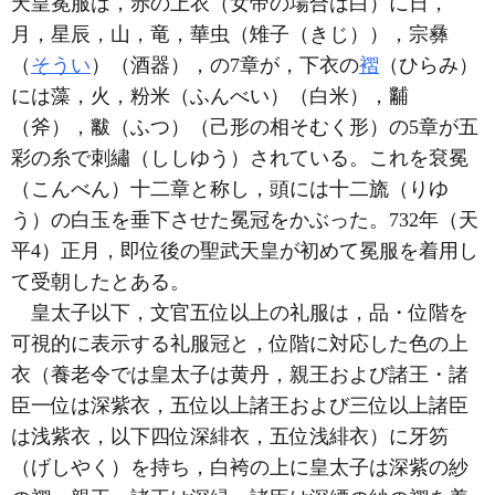
天皇冕服は，赤の上衣（女帝の場合は白）に日，
月，星辰，山，竜，華虫（雉子（きじ）），宗彝
（
そうい
）（酒器），の7章が，下衣の
褶
（ひらみ）
には藻，火，粉米（ふんべい）（白米），黼
（斧），黻（ふつ）（己形の相そむく形）の5章が五
彩の糸で刺繡（ししゆう）されている。これを袞冕
（こんべん）十二章と称し，頭には十二旒（りゆ
う）の白玉を垂下させた冕冠をかぶった。732年（天
平4）正月，即位後の聖武天皇が初めて冕服を着用し
て受朝したとある。
皇太子以下，文官五位以上の礼服は，品・位階を
可視的に表示する礼服冠と，位階に対応した色の上
衣（養老令では皇太子は黄丹，親王および諸王・諸
臣一位は深紫衣，五位以上諸王および三位以上諸臣
は浅紫衣，以下四位深緋衣，五位浅緋衣）に牙笏
（げしやく）を持ち，白袴の上に皇太子は深紫の紗