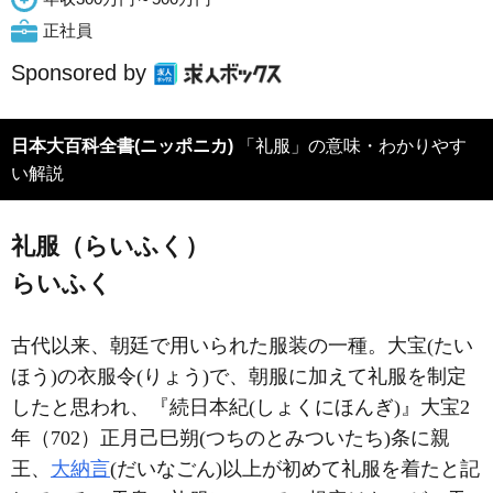
正社員
Sponsored by
日本大百科全書(ニッポニカ)
「礼服」の意味・わかりやす
い解説
礼服（らいふく）
らいふく
古代以来、朝廷で用いられた服装の一種。大宝(たい
ほう)の衣服令(りょう)で、朝服に加えて礼服を制定
したと思われ、『続日本紀(しょくにほんぎ)』大宝2
年（702）正月己巳朔(つちのとみついたち)条に親
王、
大納言
(だいなごん)以上が初めて礼服を着たと記