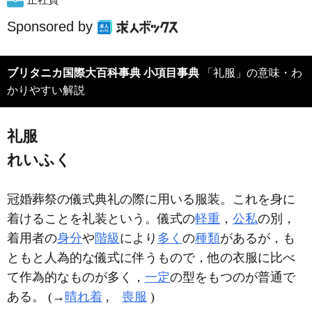
Sponsored by
ブリタニカ国際大百科事典 小項目事典
「礼服」の意味・わ
かりやすい解説
礼服
れいふく
冠婚葬祭の儀式典礼の際に用いる服装。これを身に
着けることを礼装という。儀式の
軽重
，
公私
の別，
着用者の
身分
や
階級
により
多く
の
種類
があるが，も
ともと人為的な儀式に伴うもので，他の衣服に比べ
て作為的なものが多く，
一定
の型をもつのが普通で
ある。 (→
晴れ着
,
喪服
)