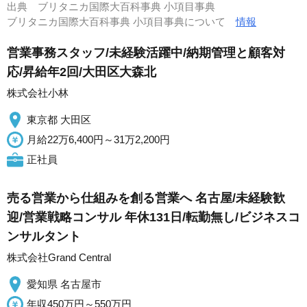
出典
ブリタニカ国際大百科事典 小項目事典
ブリタニカ国際大百科事典 小項目事典について
情報
営業事務スタッフ/未経験活躍中/納期管理と顧客対
応/昇給年2回/大田区大森北
株式会社小林
東京都 大田区
月給22万6,400円～31万2,200円
正社員
売る営業から仕組みを創る営業へ 名古屋/未経験歓
迎/営業戦略コンサル 年休131日/転勤無し/ビジネスコ
ンサルタント
株式会社Grand Central
愛知県 名古屋市
年収450万円～550万円