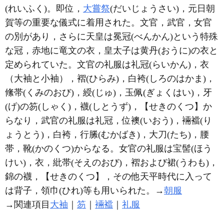
(れいふく)。即位，
大嘗祭
(だいじょうさい)，元日朝
賀等の重要な儀式に着用された。文官，武官，女官
の別があり，さらに天皇は冕冠(べんかん)という特殊
な冠，赤地に竜文の衣，皇太子は黄丹(おうに)の衣と
定められていた。文官の礼服は礼冠(らいかん)，衣
（大袖と小袖），褶(ひらみ)，白袴(しろのはかま)，
絛帯(くみのおび)，綬(じゅ)，玉佩(ぎょくはい)，牙
(げ)の笏(しゃく)，襪(しとうず)，【せきのくつ】か
らなり，武官の礼服は礼冠，位襖(いおう)，裲襠(り
ょうとう)，白袴，行縢(むかばき)，大刀(たち)，腰
帯，靴(かのくつ)からなる。女官の礼服は宝髻(ほう
けい)，衣，紕帯(そえのおび)，褶および裙(うわも)，
錦の襪，【せきのくつ】，その他天平時代に入って
は背子，領巾(ひれ)等も用いられた。→
朝服
→関連項目
大袖
｜
笏
｜
裲襠
｜
礼服