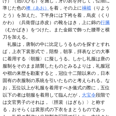
け）（冠のひも）を施し，牙の笏を持して，位階に
準じた色の
襖（あお）
を着，その上に
裲襠
（りよう
とう）を加えた。下半身には下袴を着，烏皮（くり
かわ）（兵衛督は赤皮）の靴をはき，上に錦の
行縢
（むかばき）をつけた。また金銀で飾った腰帯と横
刀を加える。
礼服は，唐制の中に比定しうるものを探すとすれ
ば，上衣下裳形式で，陪祭，朝享，拝表などの大事
に着用する〈朝服〉に擬しうる。しかし礼服は唐の
服制をそのまま踏襲したものとみるよりは，礼服冠
や褶の来歴を勘案すると，冠位十二階以来の，日本
固有の衣服制の系統を引いたものと考えられる。な
お，五位以上が礼服を着用すべき儀式の際に，五位
以下の者は朝服を着用して臨んだが，
大宝令
段階で
は文官男子のそれは，〈脛裳（はぎも）〉と称す
る，おそらくは裳形式の下衣をまとうものであっ