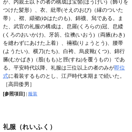
が、内親王以下の者の構成は宝髻(ほうけい)（飾りを
つけた髪形）、衣、紕帯(そえのおび)（縁のついた
帯）、褶、纈裙(ゆはたのも)、錦襪、舃である。ま
た、武官の礼服の構成は、皀羅(くろらの)冠、皀緌
(くろのおいかけ)、牙笏、位襖(いおう)（両腋(わき)
を縫わずにあけた上着）、裲襠(りょうとう)、腰帯
(ようたい)、横刀(たち)、白袴、烏皮靴(くつ)、錦行
縢(むかばき)（股(もも)と脛(すね)を覆うもの）であ
る。平安時代以降、礼服は三位以上の者のみが
即位
式
に着装するものとし、江戸時代末期まで続いた。
［高田倭男］
[参照項目]
|
服装
礼服（れいふく）