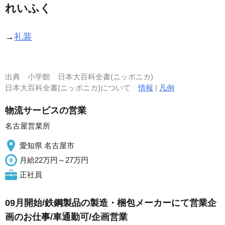
れいふく
→
礼装
出典
小学館 日本大百科全書(ニッポニカ)
日本大百科全書(ニッポニカ)について
情報
|
凡例
物流サービスの営業
名古屋営業所
愛知県 名古屋市
月給22万円～27万円
正社員
09月開始/鉄鋼製品の製造・梱包メーカーにて営業企
画のお仕事/車通勤可/企画営業