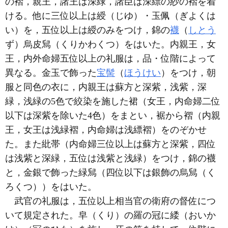
の褶，親王，諸王は深緑，諸臣は深縹の紗の褶を着
ける。他に三位以上は綬（じゆ）・玉佩（ぎよくは
い）を，五位以上は綬のみをつけ，錦の
襪
（
しとう
ず）烏皮舃（くりかわくつ）をはいた。内親王，女
王，内外命婦五位以上の礼服は，品・位階によって
異なる。金玉で飾った
宝髻
（
ほうけい
）をつけ，朝
服と同色の衣に，内親王は蘇方と深紫，浅紫，深
緑，浅緑の5色で絞染を施した裙（女王，内命婦二位
以下は深紫を除いた4色）をまとい，裾から褶（内親
王，女王は浅緑褶，内命婦は浅縹褶）をのぞかせ
た。また紕帯（内命婦三位以上は蘇方と深紫，四位
は浅紫と深緑，五位は浅紫と浅緑）をつけ，錦の襪
と，金銀で飾った緑舃（四位以下は銀飾の烏舃（く
ろくつ））をはいた。
武官の礼服は，五位以上相当官の衛府の督佐につ
いて規定された。皁（くり）の羅の冠に緌（おいか