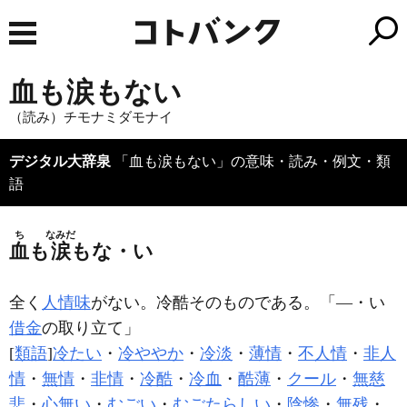
血も涙もない
（読み）チモナミダモナイ
デジタル大辞泉
「血も涙もない」の意味・読み・例文・類
語
ち
なみだ
血
も
涙
もな・い
全く
人情味
がない。冷酷そのものである。「―・い
借金
の取り立て」
[
類語
]
冷たい
・
冷ややか
・
冷淡
・
薄情
・
不人情
・
非人
情
・
無情
・
非情
・
冷酷
・
冷血
・
酷薄
・
クール
・
無慈
悲
・
心無い
・
むごい
・
むごたらしい
・
陰惨
・
無残
・