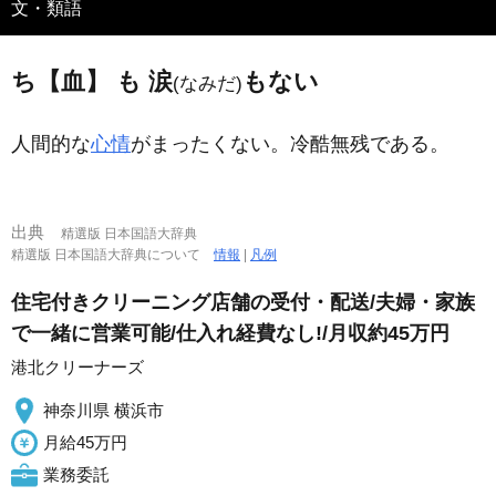
文・類語
ち【血】 も 涙
もない
(なみだ)
人間的な
心情
がまったくない。冷酷無残である。
出典
精選版 日本国語大辞典
精選版 日本国語大辞典について
情報
|
凡例
住宅付きクリーニング店舗の受付・配送/夫婦・家族
で一緒に営業可能/仕入れ経費なし!/月収約45万円
港北クリーナーズ
神奈川県 横浜市
月給45万円
業務委託