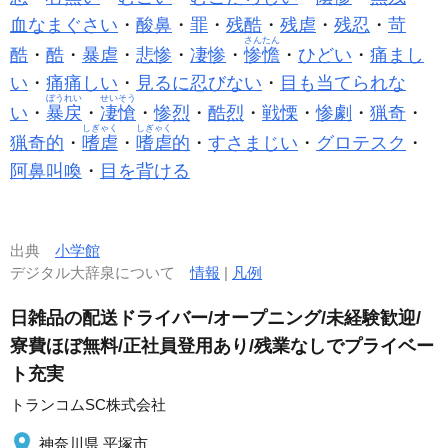
血なまぐさい
・
酸鼻
・
罪
・
残酷
・
残虐
・
残忍
・
苛
さんたん
酷
・
酷
・
暴虐
・
悲惨
・
凄惨
・
惨憺
・
ひどい
・
痛まし
い
・
痛痛しい
・
見るに忍びない
・
目も当てられな
ぼうれい
せいそう
い
・
暴戻
・
凄愴
・
惨烈
・
酷烈
・
戦慄
・
惨劇
・
猟奇
・
しぎゃく
しぎゃく
猟奇的
・
嗜虐
・
嗜虐
的
・
すさまじい
・
グロテスク
・
阿鼻叫喚
・
目を背ける
出典
小学館
デジタル大辞泉について
情報
|
凡例
日雑品の配送ドライバー/オープニング/未経験歓迎/
寮費ほぼ無料/正社員登用あり/残業なしでプライベー
ト充実
トランコムSC株式会社
神奈川県 平塚市