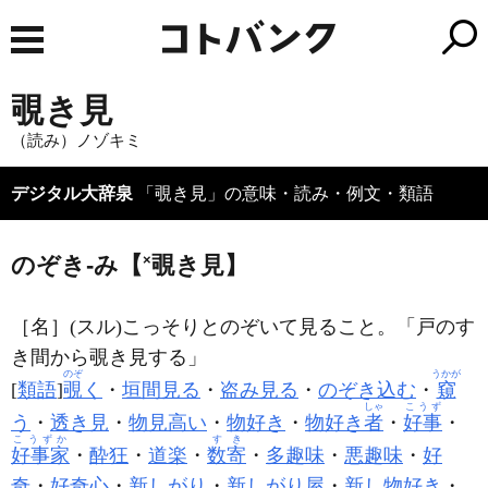
覗き見
（読み）ノゾキミ
デジタル大辞泉
「覗き見」の意味・読み・例文・類語
のぞき‐み【
×
覗き見】
［名］
(スル)
こっそりとのぞいて見ること。「戸のす
き間から
覗き見
する」
のぞ
うかが
[
類語
]
覗
く
・
垣間見る
・
盗み見る
・
のぞき込む
・
窺
しゃ
こうず
う
・
透き見
・
物見高い
・
物好き
・
物好き
者
・
好事
・
こうずか
すき
好事家
・
酔狂
・
道楽
・
数寄
・
多趣味
・
悪趣味
・
好
奇
・
好奇心
・
新しがり
・
新しがり屋
・
新し物好き
・