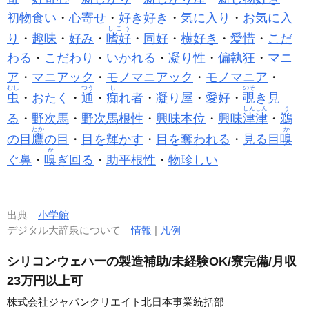
初物食い
・
心寄せ
・
好き好き
・
気に入り
・
お気に入
しこう
り
・
趣味
・
好み
・
嗜好
・
同好
・
横好き
・
愛惜
・
こだ
わる
・
こだわり
・
いかれる
・
凝り性
・
偏執狂
・
マニ
ア
・
マニアック
・
モノマニアック
・
モノマニア
・
むし
つう
し
のぞ
虫
・
おたく
・
通
・
痴
れ者
・
凝り屋
・
愛好
・
覗
き見
しんしん
う
る
・
野次馬
・
野次馬根性
・
興味本位
・
興味
津津
・
鵜
たか
か
の目
鷹
の目
・
目を輝かす
・
目を奪われる
・
見る目
嗅
か
ぐ鼻
・
嗅
ぎ回る
・
助平根性
・
物珍しい
出典
小学館
デジタル大辞泉について
情報
|
凡例
シリコンウェハーの製造補助/未経験OK/寮完備/月収
23万円以上可
株式会社ジャパンクリエイト北日本事業統括部