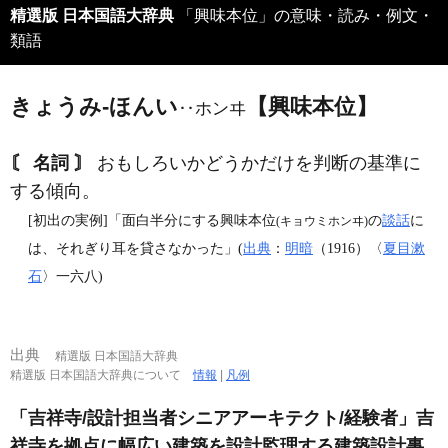
精選版 日本国語大辞典
「興味本位」の意味・読み・例文・
類語
きょうみ‐ほんい
【興味本位】
‥ホンヰ
〘 名詞 〙
おもしろいかどうかだけを判断の基準に
する傾向。
[初出の実例]「面白半分にする興味本位
の
談話
に
(キョウミホンヰ)
は、それぎり耳を貸さなかった」(
出典
：
明暗
（1916）〈
夏目漱
石
〉一六八)
出典
精選版 日本国語大辞典
精選版 日本国語大辞典について
情報
|
凡例
「吉祥寺/設計担当者シニアアーキテクト/経験者」吉
祥寺を拠点に幅広い建築を設計監理する建築設計事