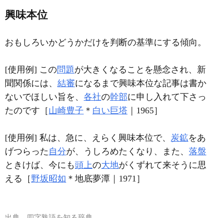
興味本位
おもしろいかどうかだけを判断の基準にする傾向。
[使用例] この
問題
が大きくなることを懸念され、新
聞関係には、
結審
になるまで興味本位な記事は書か
ないでほしい旨を、
各社
の
幹部
に申し入れて下さっ
たのです［
山崎豊子
＊
白い巨塔
｜1965］
[使用例] 私は、急に、えらく興味本位で、
炭鉱
をあ
げつらった
自分
が、うしろめたくなり、また、
落盤
ときけば、今にも
頭上
の
大地
がくずれて来そうに思
える［
野坂昭如
＊地底夢潭｜1971］
出典
四字熟語を知る辞典