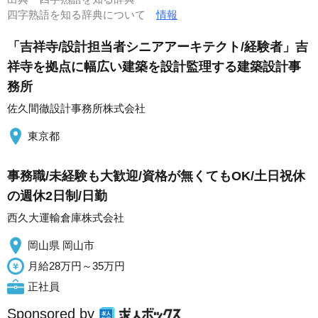
四字熟語を知る辞典について
情報
「吉祥寺/設計担当者シニアアーキテクト/経験者」吉
祥寺を拠点に幅広い建築を設計監理する建築設計事
務所
佐久間徹設計事務所株式会社
東京都
事務職/未経験も大歓迎/資格が無くてもOK/土日祝休
の週休2日制/日勤
西久大運輸倉庫株式会社
岡山県 岡山市
月給28万円～35万円
正社員
Sponsored by