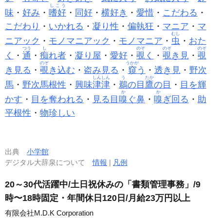
しこう
味
・
好み
・
嗜好
・
同好
・
横好き
・
愛惜
・
こだわる
・
こだわり
・
いかれる
・
凝り性
・
偏執狂
・
マニア
・
マ
むし
ニアック
・
モノマニアック
・
モノマニア
・
虫
・
おた
つう
し
のぞ
のぞ
のぞ
く
・
通
・
痴
れ者
・
凝り屋
・
愛好
・
覗
く
・
覗
き見
・
覗
のぞ
うかが
き見る
・
覗
き込む
・
盗み見る
・
窺
う
・
透き見
・
野次
しんしん
う
たか
馬
・
野次馬根性
・
興味
津津
・
鵜
の目
鷹
の目
・
目を輝
か
か
かす
・
目を奪われる
・
見る目
嗅
ぐ鼻
・
嗅
ぎ回る
・
助
平根性
・
物珍しい
出典
小学館
デジタル大辞泉について
情報
|
凡例
20～30代活躍中/土日祝休みの「書類管理事務」/9
時〜18時固定・年間休日120日/月給23万円以上
有限会社M.D.K Corporation