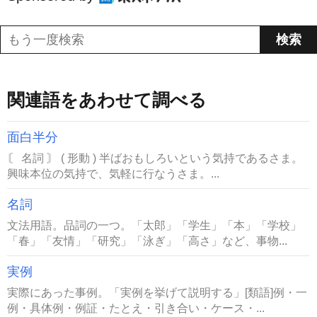
関連語をあわせて調べる
面白半分
〘 名詞 〙 ( 形動 ) 半ばおもしろいという気持であるさま。
興味本位の気持で、気軽に行なうさま。...
名詞
文法用語。品詞の一つ。「太郎」「学生」「本」「学校」
「春」「友情」「研究」「泳ぎ」「高さ」など、事物...
実例
実際にあった事例。「実例を挙げて説明する」[類語]例・一
例・具体例・例証・たとえ・引き合い・ケース・...