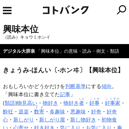
興味本位
（読み）キョウミホンイ
デジタル大辞泉
「興味本位」の意味・読み・例文・類語
きょうみ‐ほんい〔‐ホンヰ〕【興味本位】
おもしろいかどうかだけを
判断
基準
にする
傾向
。
「
興味本位
に書き立てた
記事
」
しゃ
こうず
こうずか
[
類語
]
物見高い
・
物好き
・
物好き
者
・
好事
・
好事家
・
すき
酔狂
・
道楽
・
数寄
・
多趣味
・
悪趣味
・
好奇
・
好奇
心
・
新しがり
・
新しがり屋
・
新し物好き
・
初物食
い
・
心寄せ
・
好き好き
・
気に入り
・
お気に入り
・
趣