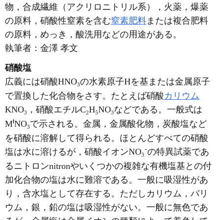
物，合成繊維（アクリロニトリル系），火薬，爆薬
の原料，硝酸性窒素を含む
窒素肥料
または複合肥料
の原料，めっき，酸洗用などの用途がある。
執筆者：
金澤 孝文
硝酸塩
広義には硝酸HNO
の水素原子Hを基または金属原子
3
で置換した化合物をさす。たとえば硝酸
カリウム
KNO
，硝酸エチルC
H
NO
などである。一般式は
3
2
5
3
I
M
NO
で示される。金属，金属酸化物，炭酸塩など
3
を硝酸に溶解して得られる。ほとんどすべての硝酸
塩は水に溶けるが，硝酸イオンNO
⁻の特異試薬であ
3
るニトロンnitronやいくつかの複雑な有機塩基との付
加化合物の塩は水に難溶である。一般に吸湿性があ
り，含水塩として存在する。ただしカリウム，バリ
ウム，銀，鉛の塩は吸湿性がない。一般に無色であ