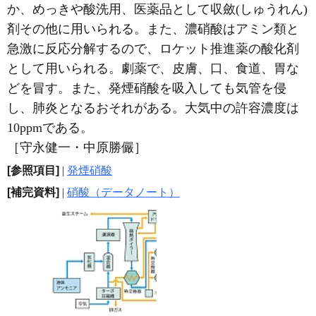
か、めっきや酸洗用、医薬品として収斂(しゅうれん)
剤その他に用いられる。また、濃硝酸はアミン類と
急激に反応分解するので、ロケット推進薬の酸化剤
として用いられる。劇薬で、皮膚、口、食道、胃な
どを冒す。また、発煙硝酸を吸入しても気管を侵
し、肺炎となるおそれがある。大気中の許容濃度は
10ppmである。
［守永健一・中原勝儼］
[参照項目]
|
発煙硝酸
[補完資料]
|
硝酸（データノート）