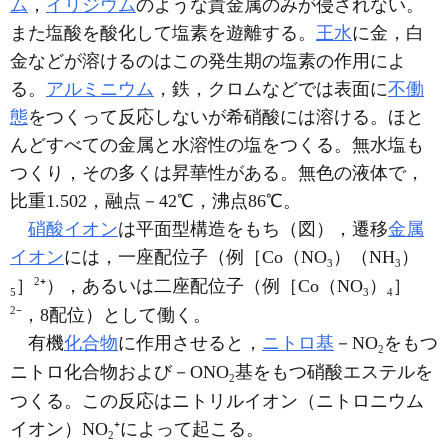
ム
，
イリジウム
のような貴金属のみが侵されない。
また塩酸を酸化して塩素を遊離する。
王水
に金，白
金などが溶けるのはこの発生期の塩素の作用によ
る。
アルミニウム
，鉄，クロムなどでは表面に
不働
態
をつくって反応しないが希硝酸には溶ける。ほと
んどすべての金属と水溶性の塩をつくる。無水塩も
つくり，その多くは昇華性がある。無色の液体で，
比重1.502，融点－42℃，沸点86℃。
硝酸イオン
は平面型構造をもち（図），遷移
金属
イオン
には，一座配位子（例［Co（NO
）（NH
）
3
3
2
］
⁺），あるいは二座配位子（例［Co（NO
）
］
5
3
4
2
⁻，8配位）として働く。
有機
化合物
に作用させると，
ニトロ基
－NO
をもつ
2
ニトロ化合物および－ONO
基をもつ硝酸エステルを
2
つくる。この反応はニトリルイオン（ニトロニウム
イオン）NO
⁺によって起こる。
2