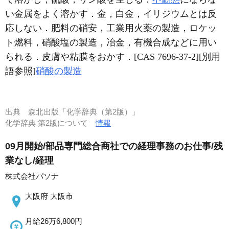
い金属をよく溶かす．金，白金，イリジウムとは反
応しない．肥料の硝安，工業用火薬の製造，ロケッ
ト燃料，硝酸塩の製造，冶金，有機合成などに用い
られる．皮膚や粘膜をおかす．[CAS 7696-37-2][別用
語参照]
硝酸の製造
出典
森北出版「化学辞典（第2版）」
化学辞典 第2版について
情報
09月開始/部品専門総合商社での経理事務のお仕事/残
業なし/経理
株式会社パソナ
大阪府 大阪市
月給26万6,800円