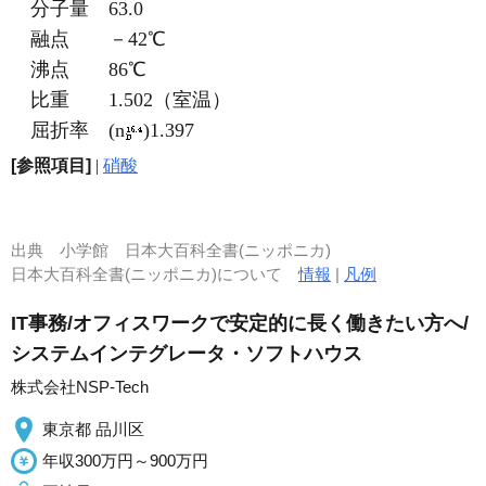
分子量 63.0
融点 －42℃
沸点 86℃
比重 1.502（室温）
屈折率 (n
)1.397
[参照項目]
|
硝酸
出典
小学館 日本大百科全書(ニッポニカ)
日本大百科全書(ニッポニカ)について
情報
|
凡例
IT事務/オフィスワークで安定的に長く働きたい方へ/
システムインテグレータ・ソフトハウス
株式会社NSP-Tech
東京都 品川区
年収300万円～900万円