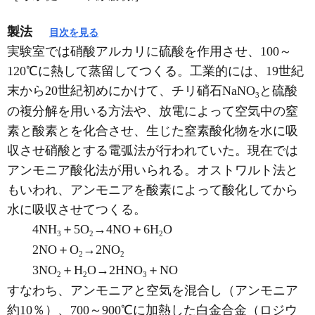
製法
目次を見る
実験室では硝酸アルカリに硫酸を作用させ、100～
120℃に熱して蒸留してつくる。工業的には、19世紀
末から20世紀初めにかけて、チリ硝石NaNO
と硫酸
3
の複分解を用いる方法や、放電によって空気中の窒
素と酸素とを化合させ、生じた窒素酸化物を水に吸
収させ硝酸とする電弧法が行われていた。現在では
アンモニア酸化法が用いられる。オストワルト法と
もいわれ、アンモニアを酸素によって酸化してから
水に吸収させてつくる。
4NH
＋5O
→4NO＋6H
O
3
2
2
2NO＋O
→2NO
2
2
3NO
＋H
O→2HNO
＋NO
2
2
3
すなわち、アンモニアと空気を混合し（アンモニア
約10％）、700～900℃に加熱した白金合金（ロジウ