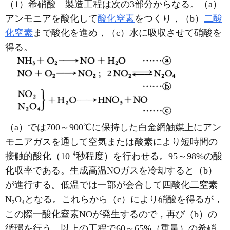
（1）希硝酸 製造工程は次の3部分からなる。（a）
アンモニアを酸化して
酸化窒素
をつくり，（b）
二酸
化窒素
まで酸化を進め，（c）水に吸収させて硝酸を
得る。
（a）では700～900℃に保持した白金網触媒上にアン
モニアガスを通して空気または酸素により短時間の
4
接触的酸化（10⁻
秒程度）を行わせる。95～98%の酸
化収率である。生成高温NOガスを冷却すると（b）
が進行する。低温では一部が会合して四酸化二窒素
N
O
となる。これらから（c）により硝酸を得るが，
2
4
この際一酸化窒素NOが発生するので，再び（b）の
循環を行う。以上の工程で60～65%（重量）の希硝