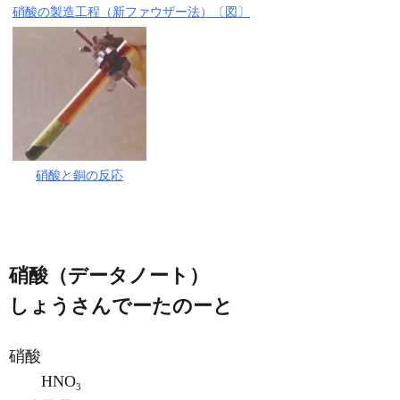
硝酸の製造工程（新ファウザー法）〔図〕
硝酸と銅の反応
硝酸（データノート）
しょうさんでーたのーと
硝酸
HNO
3