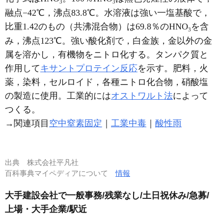
3
3
融点−42℃，沸点83.8℃。水溶液は強い一塩基酸で，
比重1.42のもの（共沸混合物）は69.8％のHNO
を含
3
み，沸点123℃。強い酸化剤で，白金族，金以外の金
属を溶かし，有機物をニトロ化する。タンパク質と
作用して
キサントプロテイン反応
を示す。肥料，火
薬，染料，セルロイド，各種ニトロ化合物，硝酸塩
の製造に使用。工業的には
オストワルト法
によって
つくる。
→関連項目
空中窒素固定
｜
工業中毒
｜
酸性雨
出典
株式会社平凡社
百科事典マイペディアについて
情報
大手建設会社で一般事務/残業なし/土日祝休み/急募/
上場・大手企業/駅近