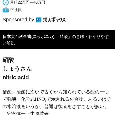
月給22万円～40万円
正社員
Sponsored by
日本大百科全書(ニッポニカ)
「硝酸」の意味・わかりやす
い解説
硝酸
しょうさん
nitric acid
酢酸、硫酸に次いで古くから知られている酸の一つ
で強酸。化学式HNO
で示される化合物、あるいはそ
3
の水溶液をいうが、普通は後者をさすことが多い。
［守永健一・中原勝儼］