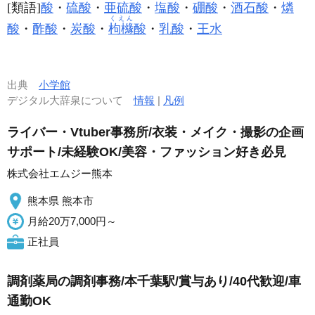
[類語]
酸
・
硫酸
・
亜硫酸
・
塩酸
・
硼酸
・
酒石酸
・
燐
くえん
酸
・
酢酸
・
炭酸
・
枸櫞
酸
・
乳酸
・
王水
出典
小学館
デジタル大辞泉について
情報
|
凡例
ライバー・Vtuber事務所/衣装・メイク・撮影の企画
サポート/未経験OK/美容・ファッション好き必見
株式会社エムジー熊本
熊本県 熊本市
月給20万7,000円～
正社員
調剤薬局の調剤事務/本千葉駅/賞与あり/40代歓迎/車
通勤OK