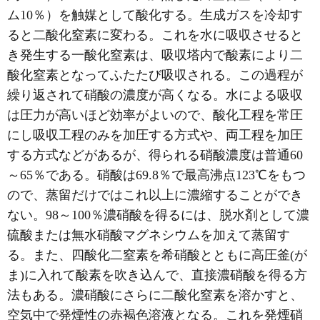
ム10％）を触媒として酸化する。生成ガスを冷却す
ると二酸化窒素に変わる。これを水に吸収させると
き発生する一酸化窒素は、吸収塔内で酸素により二
酸化窒素となってふたたび吸収される。この過程が
繰り返されて硝酸の濃度が高くなる。水による吸収
は圧力が高いほど効率がよいので、酸化工程を常圧
にし吸収工程のみを加圧する方式や、両工程を加圧
する方式などがあるが、得られる硝酸濃度は普通60
～65％である。硝酸は69.8％で最高沸点123℃をもつ
ので、蒸留だけではこれ以上に濃縮することができ
ない。98～100％濃硝酸を得るには、脱水剤として濃
硫酸または無水硝酸マグネシウムを加えて蒸留す
る。また、四酸化二窒素を希硝酸とともに高圧釜(が
ま)に入れて酸素を吹き込んで、直接濃硝酸を得る方
法もある。濃硝酸にさらに二酸化窒素を溶かすと、
空気中で発煙性の赤褐色溶液となる。これを発煙硝