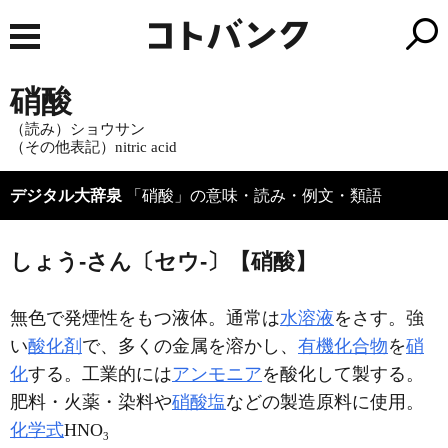
硝酸
（読み）ショウサン
（その他表記）nitric acid
デジタル大辞泉
「硝酸」の意味・読み・例文・類語
しょう‐さん〔セウ‐〕【硝酸】
無色で発煙性をもつ液体。通常は
水溶液
をさす。強
い
酸化剤
で、多くの金属を溶かし、
有機化合物
を
硝
化
する。工業的には
アンモニア
を酸化して製する。
肥料・火薬・染料や
硝酸塩
などの製造原料に使用。
化学式
HNO
3