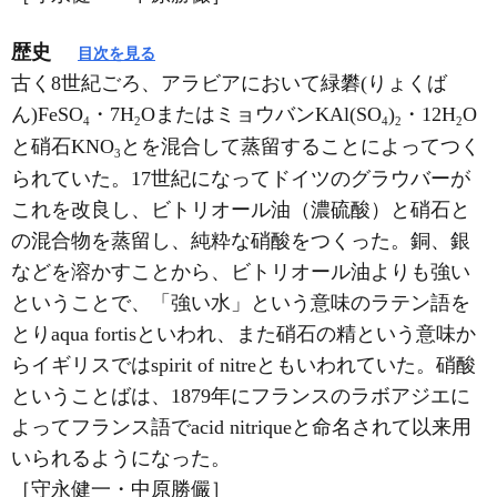
歴史
目次を見る
古く8世紀ごろ、アラビアにおいて緑礬(りょくば
ん)FeSO
・7H
OまたはミョウバンKAl(SO
)
・12H
O
4
2
4
2
2
と硝石KNO
とを混合して蒸留することによってつく
3
られていた。17世紀になってドイツのグラウバーが
これを改良し、ビトリオール油（濃硫酸）と硝石と
の混合物を蒸留し、純粋な硝酸をつくった。銅、銀
などを溶かすことから、ビトリオール油よりも強い
ということで、「強い水」という意味のラテン語を
とりaqua fortisといわれ、また硝石の精という意味か
らイギリスではspirit of nitreともいわれていた。硝酸
ということばは、1879年にフランスのラボアジエに
よってフランス語でacid nitriqueと命名されて以来用
いられるようになった。
［守永健一・中原勝儼］