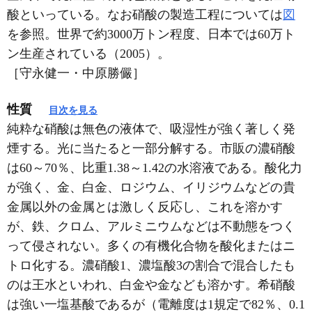
酸といっている。なお硝酸の製造工程については
図
を参照。世界で約3000万トン程度、日本では60万ト
ン生産されている（2005）。
［守永健一・中原勝儼］
性質
目次を見る
純粋な硝酸は無色の液体で、吸湿性が強く著しく発
煙する。光に当たると一部分解する。市販の濃硝酸
は60～70％、比重1.38～1.42の水溶液である。酸化力
が強く、金、白金、ロジウム、イリジウムなどの貴
金属以外の金属とは激しく反応し、これを溶かす
が、鉄、クロム、アルミニウムなどは不動態をつく
って侵されない。多くの有機化合物を酸化またはニ
トロ化する。濃硝酸1、濃塩酸3の割合で混合したも
のは王水といわれ、白金や金なども溶かす。希硝酸
は強い一塩基酸であるが（電離度は1規定で82％、0.1