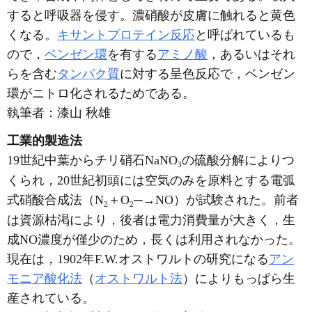
すると呼吸器を侵す。濃硝酸が皮膚に触れると黄色
くなる。
キサントプロテイン反応
と呼ばれているも
ので，
ベンゼン環
を有する
アミノ酸
，あるいはそれ
らを含む
タンパク質
に対する呈色反応で，ベンゼン
環がニトロ化されるためである。
執筆者：
漆山 秋雄
工業的製造法
19世紀中葉からチリ硝石NaNO
の硫酸分解によりつ
3
くられ，20世紀初頭には空気のみを原料とする電弧
式硝酸合成法（N
＋O
─→NO）が試験された。前者
2
2
は資源枯渇により，後者は電力消費量が大きく，生
成NO濃度が僅少のため，長くは利用されなかった。
現在は，1902年F.W.オストワルトの研究になる
アン
モニア酸化法
（
オストワルト法
）によりもっぱら生
産されている。