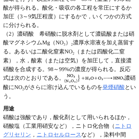
酸が得られる。酸化・吸収の各工程を常圧にするか
加圧（3～9気圧程度）にするかで，いくつかの方式
に分けられる。
（2）濃硝酸 希硝酸に脱水剤として濃硫酸または硝
酸マグネシウムMg（NO
）
濃厚水溶液を加え蒸留す
3
2
る。あるいは二酸化窒素NO
（または四酸化二窒
2
素），水，酸素（または空気）を加圧して，直接濃
硝酸を合成する。98～99%の濃度が得られる。反応
式は次のとおりである。
濃硝
酸にNO
がさらに溶け込んでいるものを
発煙硝酸
とい
2
う。
用途
硝酸は強酸であり，酸化剤として用いられるほか，
硝酸塩（工業用硝安など），ニトロ化合物（
ニトロ
グリセリン
，
ニトロセルロース
など），染料中間