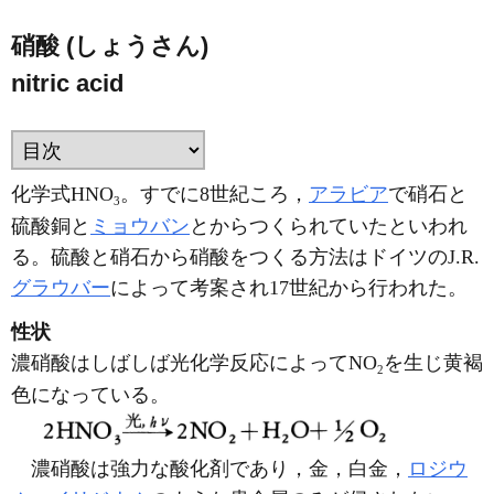
硝酸 (しょうさん)
nitric acid
化学式HNO
。すでに8世紀ころ，
アラビア
で硝石と
3
硫酸銅と
ミョウバン
とからつくられていたといわれ
る。硫酸と硝石から硝酸をつくる方法はドイツのJ.R.
グラウバー
によって考案され17世紀から行われた。
性状
濃硝酸はしばしば光化学反応によってNO
を生じ黄褐
2
色になっている。
濃硝酸は強力な酸化剤であり，金，白金，
ロジウ