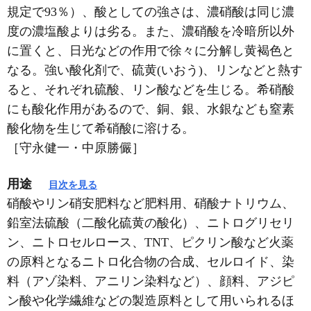
規定で93％）、酸としての強さは、濃硝酸は同じ濃
度の濃塩酸よりは劣る。また、濃硝酸を冷暗所以外
に置くと、日光などの作用で徐々に分解し黄褐色と
なる。強い酸化剤で、硫黄(いおう)、リンなどと熱す
ると、それぞれ硫酸、リン酸などを生じる。希硝酸
にも酸化作用があるので、銅、銀、水銀なども窒素
酸化物を生じて希硝酸に溶ける。
［守永健一・中原勝儼］
用途
目次を見る
硝酸やリン硝安肥料など肥料用、硝酸ナトリウム、
鉛室法硫酸（二酸化硫黄の酸化）、ニトログリセリ
ン、ニトロセルロース、TNT、ピクリン酸など火薬
の原料となるニトロ化合物の合成、セルロイド、染
料（アゾ染料、アニリン染料など）、顔料、アジピ
ン酸や化学繊維などの製造原料として用いられるほ