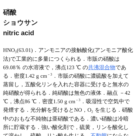
硝酸
ショウサン
nitric acid
HNO
(63.01)．アンモニアの接触酸化(アンモニア酸化
3
法)で工業的に多量につくられる．市販の硝酸は
69.08％ の水溶液で，沸点123 ℃ の
共沸混合物
であ
－3
る．密度1.42 g cm
．市販の硝酸に濃硫酸を加えて
蒸留し，五酸化リンを入れた容器に受けると無水の
純硝酸が得られる．純硝酸は無色の液体．融点 －42
－3
℃，沸点86 ℃．密度1.50 g cm
．吸湿性で空気中で
発煙する．光分解を受けるとNO，O
を生じる．硝酸
2
中のおもな不純物は亜硝酸である．濃い硝酸は冷暗
所に貯蔵する．強い酸化剤で，硫黄，リンを酸化し
て溶かし，硫酸，リン酸を生じる．
不動態
にならな