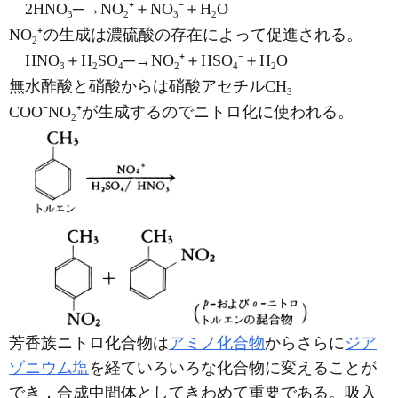
2HNO
─→NO
⁺＋NO
⁻＋H
O
3
2
3
2
NO
⁺の生成は濃硫酸の存在によって促進される。
2
HNO
＋H
SO
─→NO
⁺＋HSO
⁻＋H
O
3
2
4
2
4
2
無水酢酸と硝酸からは硝酸アセチルCH
3
COO⁻NO
⁺が生成するのでニトロ化に使われる。
2
芳香族ニトロ化合物は
アミノ化合物
からさらに
ジア
ゾニウム塩
を経ていろいろな化合物に変えることが
でき，合成中間体としてきわめて重要である。吸入