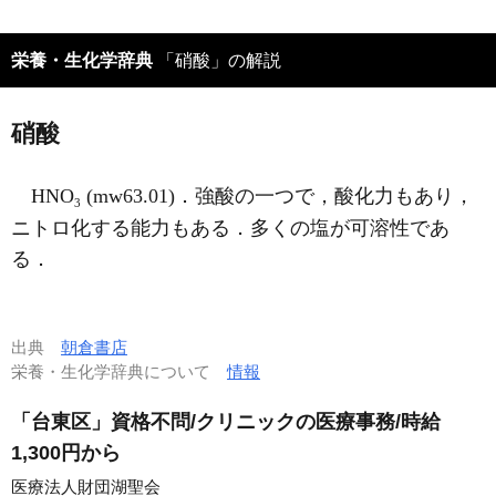
栄養・生化学辞典
「硝酸」の解説
硝酸
HNO
(mw63.01)．強酸の一つで，酸化力もあり，
3
ニトロ化する能力もある．多くの塩が可溶性であ
る．
出典
朝倉書店
栄養・生化学辞典について
情報
「台東区」資格不問/クリニックの医療事務/時給
1,300円から
医療法人財団湖聖会