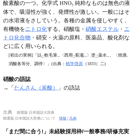
酸素酸の一つ。化学式 HNO
純粋なものは無色の液
3
体で、吸湿性が強く、発煙性が激しい。一般にはそ
の水溶液をさしていう。各種の金属を侵しやすく、
有機物を
ニトロ化
する。硝酸塩・
硝酸エステル
・
ニ
トロ化合物
・硝安・火薬の原料、医薬品、酸化剤な
どに広く用いられる。
[初出の実例]「以
軟毛筆
〈西用
駝毫
〉塗
薬水
、〈焼酒、
二
一
二
一
二
一
消酸各等分、調停〉」(出典：
植学啓原
（1833）二)
硝酸の語誌
→「
たんさん（炭酸）
」の語誌
出典
精選版 日本国語大辞典
精選版 日本国語大辞典について
情報
|
凡例
「まだ間に合う!」未経験採用枠/一般事務/研修充実