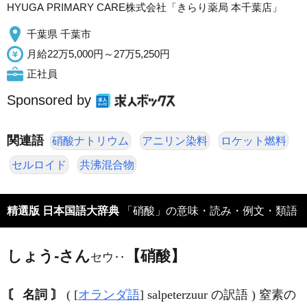
HYUGA PRIMARY CARE株式会社「きらり薬局 本千葉店」
千葉県 千葉市
月給22万5,000円～27万5,250円
正社員
Sponsored by
関連語
硝酸ナトリウム
アニリン染料
ロケット燃料
セルロイド
共沸混合物
精選版 日本国語大辞典
「硝酸」の意味・読み・例文・類語
しょう‐さん
【硝酸】
セウ‥
〘 名詞 〙
( [
オランダ語
] salpeterzuur の訳語 ) 窒素の