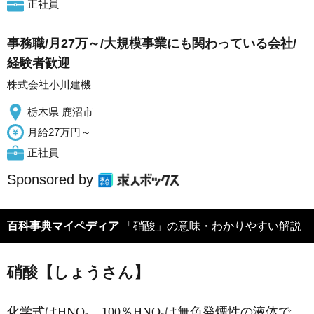
正社員
事務職/月27万～/大規模事業にも関わっている会社/
経験者歓迎
株式会社小川建機
栃木県 鹿沼市
月給27万円～
正社員
Sponsored by
百科事典マイペディア
「硝酸」の意味・わかりやすい解説
硝酸【しょうさん】
化学式はHNO
。100％HNO
は無色発煙性の液体で，