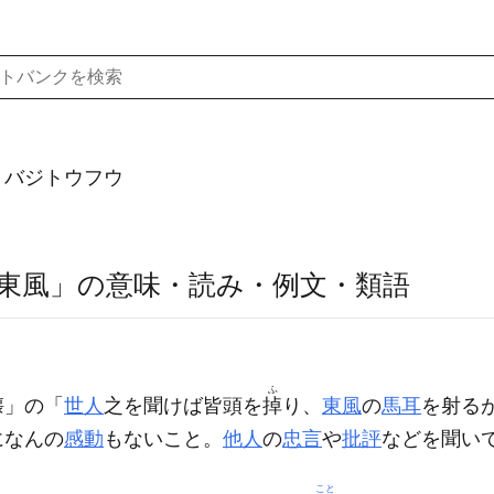
）バジトウフウ
東風」の意味・読み・例文・類語
】
ふ
懐」の「
世人
之を聞けば皆頭を
掉
り、
東風
の
馬耳
を射る
になんの
感動
もないこと。
他人
の
忠言
や
批評
などを聞い
こと