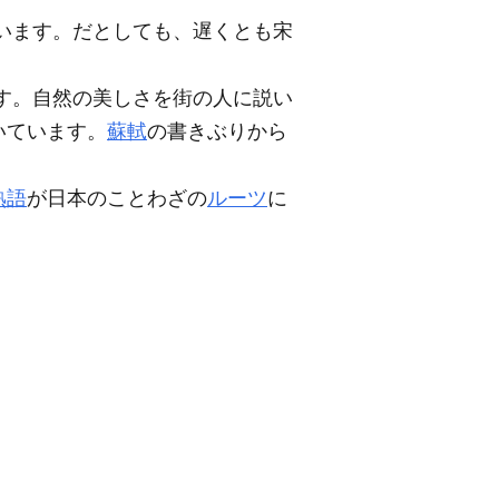
います。だとしても、遅くとも宋
す。自然の美しさを街の人に説い
いています。
蘇軾
の書きぶりから
熟語
が日本のことわざの
ルーツ
に