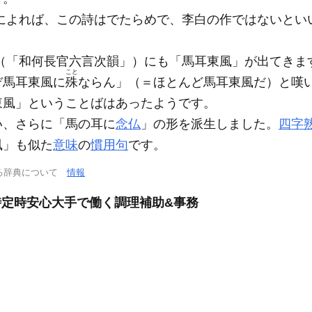
によれば、この詩はでたらめで、李白の作ではないとい
（「和何長官六言次韻」）にも「馬耳東風」が出てきま
こと
ぞ馬耳東風に
殊
ならん」（＝ほとんど馬耳東風だ）と嘆
東風」ということばはあったようです。
、さらに「馬の耳に
念仏
」の形を派生しました。
四字
風」も似た
意味
の
慣用句
です。
る辞典について
情報
7時定時安心大手で働く調理補助&事務