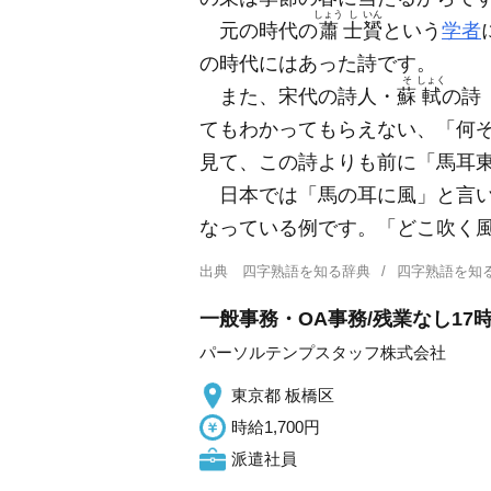
しょう
し
いん
元の時代の
蕭
士
贇
という
学者
の時代にはあった詩です。
そ
しょく
また、宋代の詩人・
蘇
軾
の詩
てもわかってもらえない、「何
見て、この詩よりも前に「馬耳
日本では「馬の耳に風」と言い
なっている例です。「どこ吹く
出典
四字熟語を知る辞典
四字熟語を知
一般事務・OA事務/残業なし1
パーソルテンプスタッフ株式会社
東京都 板橋区
時給1,700円
派遣社員