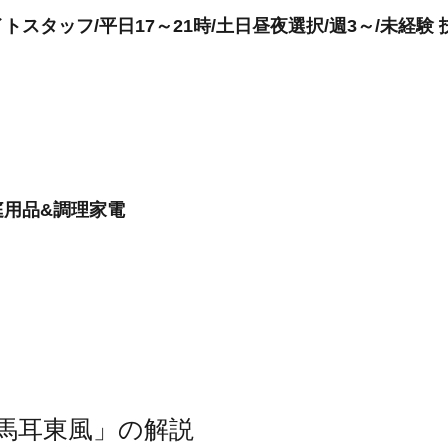
スタッフ/平日17～21時/土日昼夜選択/週3～/未経験 
庭用品&調理家電
馬耳東風」の解説