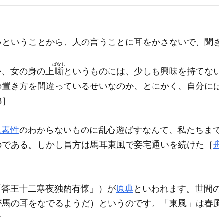
いということから、人の言うことに耳をかさないで、聞
ばなし
か、女の身の上
噺
というものには、少しも興味を持てな
の置き方を間違っているせいなのか、とにかく、自分に
8］
氏素性
のわからないものに乱心遊ばすなんて、私たちま
のである。しかし昌方は馬耳東風で妾宅通いを続けた［
「答王十二寒夜独酌有懐」）が
原典
といわれます。世間
が馬の耳をなでるようだ）というのです。「東風」は春
す。