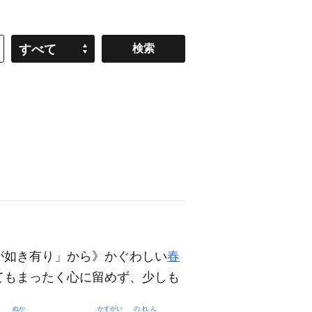
すべて
が如き有り」から》かぐわしい
春
てもまったく心に留めず、少しも
ぬか
かすがい
のれん