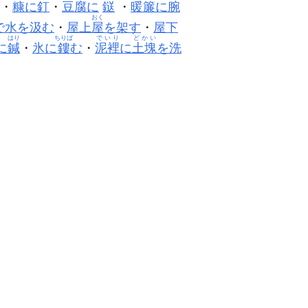
・
糠
に釘
・
豆腐に
鎹
・
暖簾
に腕
おく
で水を汲む
・
屋上
屋
を架す
・
屋下
はり
ちりば
でいり
どかい
に
鍼
・
氷に
鏤
む
・
泥裡
に
土塊
を洗