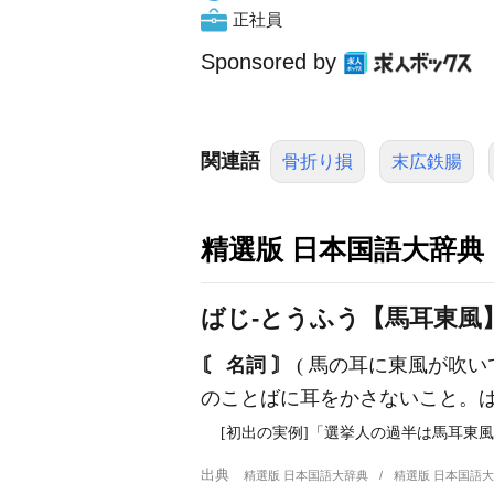
正社員
Sponsored by
関連語
骨折り損
末広鉄腸
精選版 日本国語大辞典
ばじ‐とうふう【馬耳東風
〘 名詞 〙
( 馬の耳に東風が吹い
のことばに耳をかさないこと。
[初出の実例]「選挙人の過半は馬耳東風
出典
精選版 日本国語大辞典
精選版 日本国語