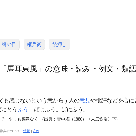
網の目
権兵衛
後押し
「馬耳東風」の意味・読み・例文・類
】
ても感じないという意から ) 人の
意見
や批評などを心に
ばにとう
ふう
。ばじふう。ばにふう。
で、少しも感覚なく」(出典：雪中梅（1886）〈末広鉄腸〉下)
大辞典について
情報
|
凡例