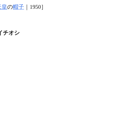
天皇
の
帽子
｜1950］
イチオシ