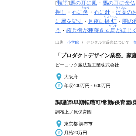
[
類語
]
馬の耳に風
・
馬の耳に念仏
きゅう
たくあん
押し
・
石に
灸
・
石に針
・
沢庵
の
ちょうちん
に屋を架す
・
月夜に
提灯
・
闇の
からす
う
・
権兵衛が種蒔きゃ
烏
がほじ
出典
小学館
デジタル大辞泉について
「プロダクトデザイン業務」家
ピーコック魔法瓶工業株式会社
大阪府
年収400万円～600万円
調理師/早期転職可/常勤/保育園/
調布上ノ原保育園
東京都 調布市
月給20万円