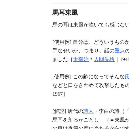
馬耳東風
馬の耳は東風が吹いても感じな
[使用例] 自分は、どういうもの
手なせいか、つまり、話の
重点
ました［
太宰治
＊
人間失格
｜194
[使用例] この齢になってそんな
などと口をきわめて攻撃したも
1967］
[解説] 唐代の
詩人
・李白の詩（
馬耳を射るがごとし」（＝東風
の東は季節の春に当たるからで