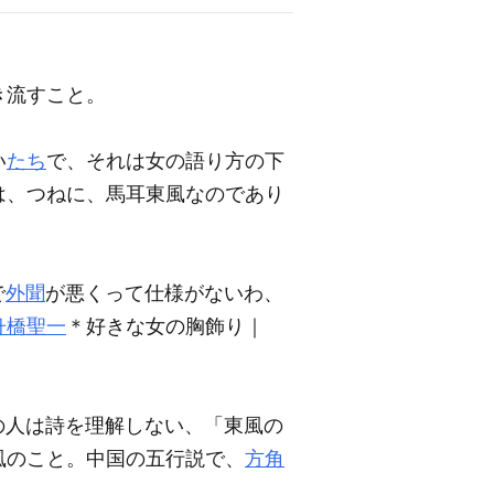
き流すこと。
い
たち
で、それは女の語り方の下
は、つねに、馬耳東風なのであり
で
外聞
が悪くって仕様がないわ、
舟橋聖一
＊好きな女の胸飾り｜
の人は詩を理解しない、「東風の
風のこと。中国の五行説で、
方角