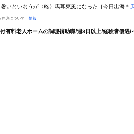
が、暑いといおうが〈略〉馬耳東風になった［今日出海＊
る辞典について
情報
介護付有料老人ホームの調理補助職/週3日以上/経験者優遇/