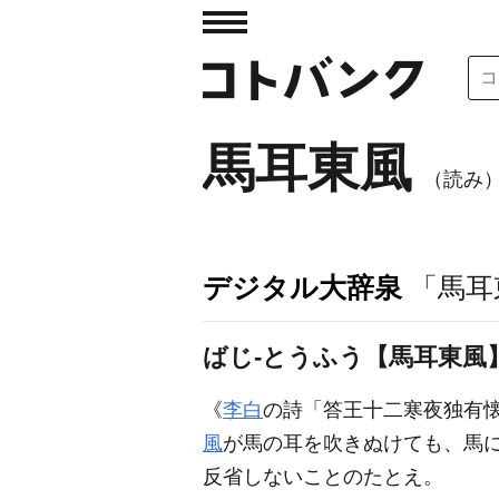
馬耳東風
（読み
デジタル大辞泉
「馬耳
ばじ‐とうふう【馬耳東風
《
李白
の詩「答王十二寒夜独有
風
が馬の耳を吹きぬけても、馬
反省しないことのたとえ。