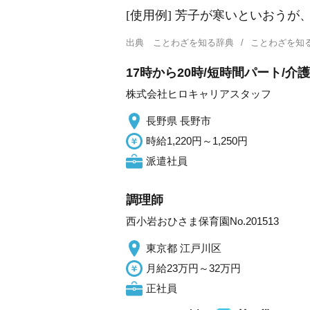
[使用例] 芳子が寒いといおう
出典
ことわざを知る辞典
ことわざを知
17時から20時/短時間パート/
株式会社ヒロキャリアスタッフ
長野県 長野市
時給1,220円～1,250円
派遣社員
調理師
西小岩おひさま保育園No.201513
東京都 江戸川区
月給23万円～32万円
正社員