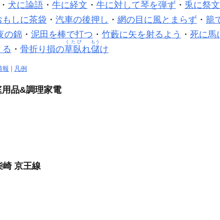
・
犬に論語
・
牛に経文
・
牛に対して
琴
を弾ず
・
兎に祭文
おもしに茶袋
・
汽車の後押し
・
網の目に風とまらず
・
籠
夜の錦
・
泥田を棒で打つ
・
竹藪に矢を射るよう
・
死に馬
くたび
もう
くる
・
骨折り損の
草臥
れ
儲
け
情報
|
凡例
庭用品&調理家電
柴崎 京王線