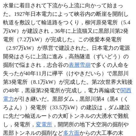
水量に着目されて下流から上流に向かって始まっ
た。1927年日本電力によって峡谷内の断崖を開削し
軌道を敷設して輸送路をつくり，柳河原発電所（5.4
万kW）が建設され，36年に上流猫又に黒部川第2発
電所（7.2万kW）が完成した。この後愛本発電所
（2.97万kW）が県営で建設された。日本電力の電源
開発はさらに上流に進み，高熱隧道（ずいどう）の
掘削で悩まされ，志合谷の
表層雪崩
で多くの人命を
失ったが40年11月に欅平（けやきだいら）で黒部川
第3発電所（8.1万kW）が完成した。第2次世界大戦後
の48年，黒薙第2発電所が完成し，電力再編成で
関西
電力
が引き継いだ。黒部ダム，黒部川第4（黒4（く
ろよん））発電所（33.5万kW）の建設は，ダム建設
に先だつ輸送ルートの大町トンネルの大湧水で難航
し，発電所，
変電所
，開閉所の地下大空洞の掘削や
黒部トンネルの掘削など
多方面
からの大工事の末