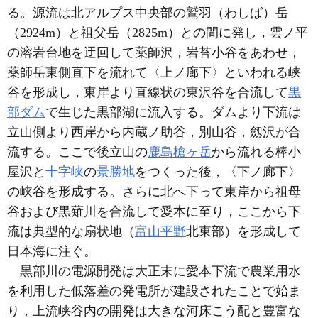
る。源流は北アルプス中央部の鷲羽（わしば）岳
（2924m）と祖父岳（2825m）との間に発し，雲ノ平
の溶岩台地を迂回して薬師沢，岩苔小谷をあわせ，
薬師岳東側直下を流れて〈上ノ廊下〉といわれる峡
谷を形成し，東岸より直線状の東沢谷を合流して
黒
部ダム
で生じた黒部湖に流入する。ダムより下流は
立山側より西岸から内蔵ノ助谷，別山谷，劔沢が合
流する。ここで後立山の
鹿島槍ヶ岳
から流れる棒小
屋沢と
十字峡
の
景勝地
をつくった後，〈下ノ廊下〉
の峡谷を形成する。さらに北へ下って東岸から祖母
谷および黒薙川を合流して愛本に至り，ここから下
流は典型的な扇状地（
富山平野
北東部）を形成して
日本海に注ぐ。
黒部川の電源開発は大正末に愛本下流で農業用水
を利用した低落差の発電所が建設されたことで始ま
り，上流峡谷内の開発は大きな河床こう配と豊富な