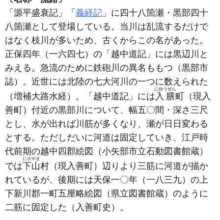
「源平盛衰記」「
義経記
」に四十八箇瀬・黒部四十
八箇瀬として登場している。当川は乱流するだけで
はなく枝川が多いため、古くからこの名があった。
正保四年
（一六四七）
の「越中道記」には黒辺川と
みえる。急流のために鉄砲川の異名ももつ
（黒部市
誌）
。近世には北陸の七大河川の一つに数えられた
にゆうぜん
（増補大路水経）
。「越中道記」には
入膳
町
（現入
善町）
付近の黒部川について、幅五〇間・深さ三尺
とし、水が出れば川筋が多くなり、瀬が日日変わる
とする。ただしだいに河道は固定していき、江戸時
代前期の越中四郡絵図
（小矢部市立石動図書館蔵）
にざやま
では
下山
村
（現入善町）
辺りより三筋に河道が描か
れているが、後期には天保一〇年
（一八三九）
の上
下新川郡一町五厘略絵図
（県立図書館蔵）
のように
二筋に固定した
（入善町史）
。