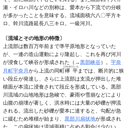
瀬・イロハ川などの別称は、愛本から下流での分岐
が多かったことを意味する。流域面積六八〇平方キ
ロ、幹川流路延長八三キロ。一級河川。
〔流域とその地形の特徴〕
上流部は数百万年前まで準平原地形となっていた
が、一連の造山運動により隆起し、これを再び河川
が浸食して峡谷が形成された
（→
黒部峡谷
）
。
宇奈
けやきだいら
月町
宇奈月
から上流の同町
欅平
までは、断片的に狭
い段丘が発達し、さらに上流部は支流が押出した堆
積面が本流に浸食されて段丘を形成している。黒部
川流域の山地地形は急峻で、豪雨や雪崩などにより
山腹の崩壊が著しく、洪水時には大量の砂礫が押流
される。流出した砂礫が愛本に達すると、勾配が急
に緩むため堆積が始まり、
黒部川扇状地
が形成され
た。この扇状地は流域面積に占める割合は少ない