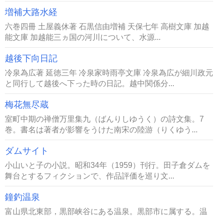
増補大路水経
六巻四冊 土屋義休著 石黒信由増補 天保七年 高樹文庫 加越
能文庫 加越能三ヵ国の河川について、水源...
越後下向日記
冷泉為広著 延徳三年 冷泉家時雨亭文庫 冷泉為広が細川政元
と同行して越後へ下った時の日記。越中関係分...
梅花無尽蔵
室町中期の禅僧万里集九（ばんりしゆうく）の詩文集。7
巻。書名は著者が影響をうけた南宋の陸游（りくゆう...
ダムサイト
小山いと子の小説。昭和34年（1959）刊行。田子倉ダムを
舞台とするフィクションで、作品評価を巡り文...
鐘釣温泉
富山県北東部，黒部峡谷にある温泉。黒部市に属する。温