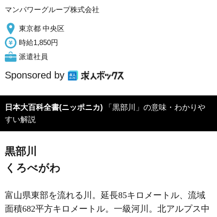
マンパワーグループ株式会社
東京都 中央区
時給1,850円
派遣社員
Sponsored by
日本大百科全書(ニッポニカ)
「黒部川」の意味・わかりや
すい解説
黒部川
くろべがわ
富山県東部を流れる川。延長85キロメートル、流域
面積682平方キロメートル。一級河川。北アルプス中