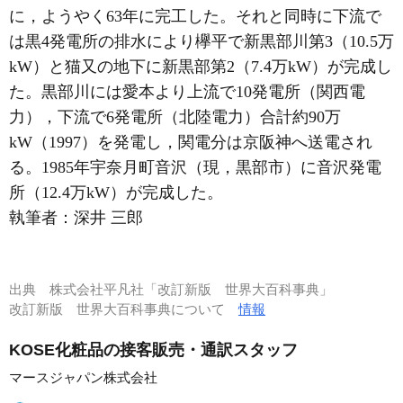
に，ようやく63年に完工した。それと同時に下流で
は黒4発電所の排水により欅平で新黒部川第3（10.5万
kW）と猫又の地下に新黒部第2（7.4万kW）が完成し
た。黒部川には愛本より上流で10発電所（関西電
力），下流で6発電所（北陸電力）合計約90万
kW（1997）を発電し，関電分は京阪神へ送電され
る。1985年宇奈月町音沢（現，黒部市）に音沢発電
所（12.4万kW）が完成した。
執筆者：
深井 三郎
出典
株式会社平凡社「改訂新版 世界大百科事典」
改訂新版 世界大百科事典について
情報
KOSE化粧品の接客販売・通訳スタッフ
マースジャパン株式会社