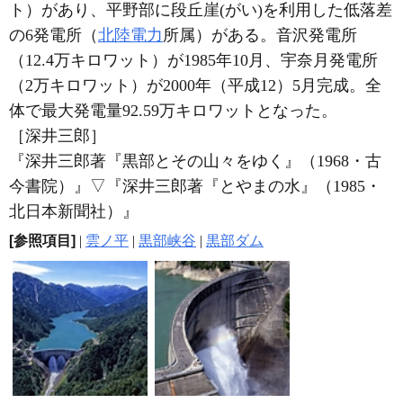
ト）があり、平野部に段丘崖(がい)を利用した低落差
の6発電所（
北陸電力
所属）がある。音沢発電所
（12.4万キロワット）が1985年10月、宇奈月発電所
（2万キロワット）が2000年（平成12）5月完成。全
体で最大発電量92.59万キロワットとなった。
［深井三郎］
『深井三郎著『黒部とその山々をゆく』（1968・古
今書院）』
▽
『深井三郎著『とやまの水』（1985・
北日本新聞社）』
[参照項目]
|
雲ノ平
|
黒部峡谷
|
黒部ダム