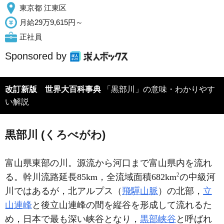
東京都 江東区
月給29万9,615円～
正社員
Sponsored by
改訂新版 世界大百科事典
「黒部川」の意味・わかりやす
い解説
黒部川 (くろべがわ)
富山県東部の川。源流から河口まで富山県内を流れ
2
る。幹川流路延長85km，全流域面積682km
の中級河
川ではあるが，北アルプス（
飛驒山脈
）の北部，
立
山連峰
と後立山連峰の間を縦谷を形成して流れるた
め，日本で最も深い峡谷となり，
黒部峡谷
と呼ばれ