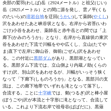
央部の鷲羽(わしば)岳（2924メートル）と祖父(じい)
岳（2825メートル）との間に源を発し、雲ノ平(くも
のたいら)の
溶岩台地
を迂回(
うかい
)して薬師(
やくし
)
沢をあわせたあと峡谷状となる。右岸から岩苔(いわ
ごけ)小谷をあわせ、薬師岳と赤牛岳との間では「上
廊下(かみのろうか)」となり、右岸から直線状の東沢
谷をあわせた下流で川幅をやや広くし、立山(たてや
ま)直下で左岸に御山谷、御前(ごぜん)沢をあわせ
る。この付近に
黒部ダム
があり、黒部湖となってい
る。黒部ダム下流では、立山側より内蔵ノ助(くらの
すけ)沢、別山沢をあわせるが、川幅がいっそう狭く
なって「下廊下(しものろうか)」となる。黒部川の支
流は、この廊下地帯でいずれも滝となって落下し、
合流する。ことに
十字峡
では、剱(つるぎ)沢と棒小屋
(ぼうごや)沢が本流と十字形に滝となって、合流して
いる。これより下流右岸で祖母谷(ばばだに)、黒薙