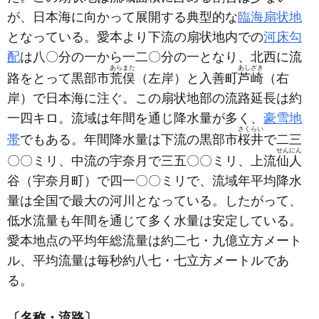
が、日本海に向かって展開する典型的な
臨海扇状地
となっている。愛本より下流の扇状地内での
河床勾
配
は八〇分の一から一二〇分の一となり、北西に流
あらまた
あしざき
路をとって黒部市
荒俣
（左岸）
と入善町
芦崎
（右
岸）
で日本海に注ぐ。この扇状地部の流路延長は約
一四キロ。流域は年間を通じ降水量が多く、
豪雪地
さくらい
帯
でもある。年間降水量は下流の黒部市
桜井
で二三
せんにん
〇〇ミリ、中流の宇奈月で三五〇〇ミリ、上流
仙人
谷
（宇奈月町）
で四一〇〇ミリで、流域年平均降水
量は全国で最大の河川となっている。したがって、
低水流量も年間を通じて多く水量は安定している。
愛本地点の平均年総流量は約二七・九億立方メート
ル、平均流量は毎秒約八七・七立方メートルであ
る。
〔名称・流路〕