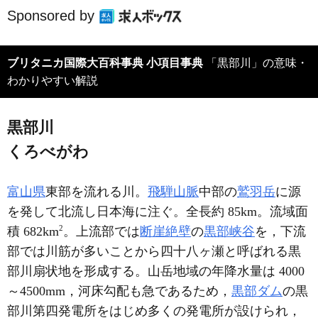
Sponsored by
ブリタニカ国際大百科事典 小項目事典
「黒部川」の意味・
わかりやすい解説
黒部川
くろべがわ
富山県
東部を流れる川。
飛騨山脈
中部の
鷲羽岳
に源
を発して北流し日本海に注ぐ。全長約 85km。流域面
2
積 682km
。上流部では
断崖絶壁
の
黒部峡谷
を，下流
部では川筋が多いことから四十八ヶ瀬と呼ばれる黒
部川扇状地を形成する。山岳地域の年降水量は 4000
～4500mm，河床勾配も急であるため，
黒部ダム
の黒
部川第四発電所をはじめ多くの発電所が設けられ，