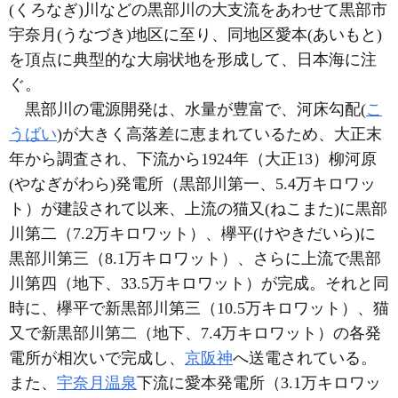
(くろなぎ)川などの黒部川の大支流をあわせて黒部市
宇奈月(うなづき)地区に至り、同地区愛本(あいもと)
を頂点に典型的な大扇状地を形成して、日本海に注
ぐ。
黒部川の電源開発は、水量が豊富で、河床勾配(
こ
うばい
)が大きく高落差に恵まれているため、大正末
年から調査され、下流から1924年（大正13）柳河原
(やなぎがわら)発電所（黒部川第一、5.4万キロワッ
ト）が建設されて以来、上流の猫又(ねこまた)に黒部
川第二（7.2万キロワット）、欅平(けやきだいら)に
黒部川第三（8.1万キロワット）、さらに上流で黒部
川第四（地下、33.5万キロワット）が完成。それと同
時に、欅平で新黒部川第三（10.5万キロワット）、猫
又で新黒部川第二（地下、7.4万キロワット）の各発
電所が相次いで完成し、
京阪神
へ送電されている。
また、
宇奈月温泉
下流に愛本発電所（3.1万キロワッ