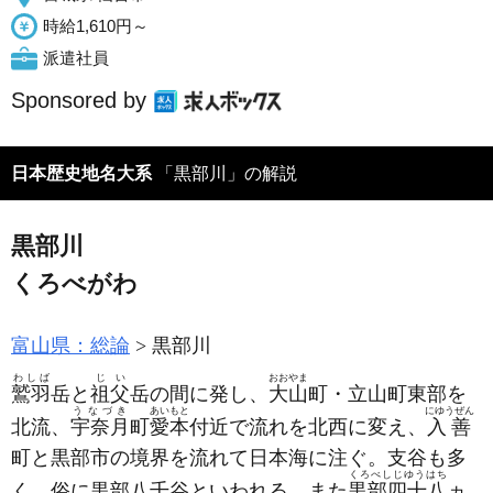
時給1,610円～
派遣社員
Sponsored by
日本歴史地名大系
「黒部川」の解説
黒部川
くろべがわ
富山県：総論
黒部川
わしば
じい
おおやま
鷲羽
岳と
祖父
岳の間に発し、
大山
町・立山町東部を
うなづき
あいもと
にゆうぜん
北流、
宇奈月
町
愛本
付近で流れを北西に変え、
入善
町と黒部市の境界を流れて日本海に注ぐ。支谷も多
くろべしじゆうはち
く、俗に黒部八千谷といわれる。また
黒部四十八
ヵ