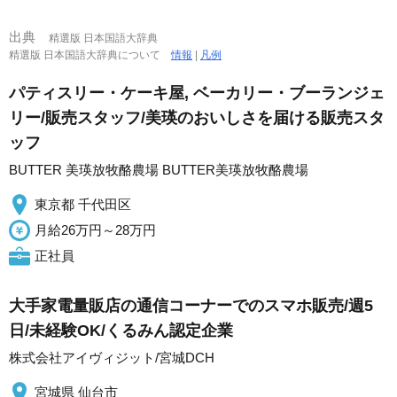
出典
精選版 日本国語大辞典
精選版 日本国語大辞典について
情報
|
凡例
パティスリー・ケーキ屋, ベーカリー・ブーランジェ
リー/販売スタッフ/美瑛のおいしさを届ける販売スタ
ッフ
BUTTER 美瑛放牧酪農場 BUTTER美瑛放牧酪農場
東京都 千代田区
月給26万円～28万円
正社員
大手家電量販店の通信コーナーでのスマホ販売/週5
日/未経験OK/くるみん認定企業
株式会社アイヴィジット/宮城DCH
宮城県 仙台市