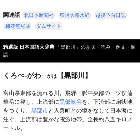
関連語
北日本新聞社
増補大路水経
越後下向日記
梅花無尽蔵
ダムサイト
精選版 日本国語大辞典
「黒部川」の意味・読み・例文・類
語
くろべ‐がわ
【黒部川】
‥がは
富山県東部を流れる川。飛騨山脈中央部の三ツ俣蓮
華岳に発し、上流部に
黒部峡谷
を、下流部に扇状地
をつくり、
黒部市
と入善町との境をなして日本海に
注ぐ。上流部は豊かな電源地帯。全長約八五キロメ
ートル。