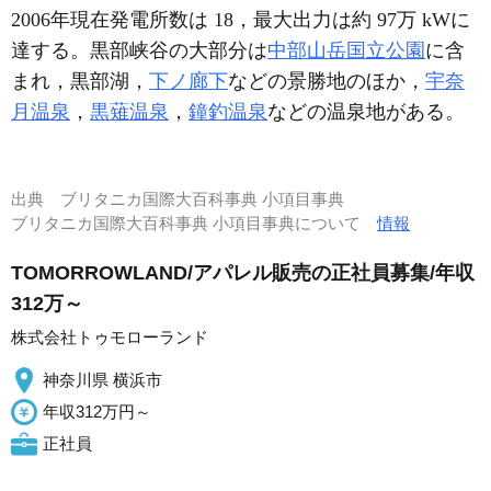
2006年現在発電所数は 18，最大出力は約 97万 kWに
達する。黒部峡谷の大部分は
中部山岳国立公園
に含
まれ，黒部湖，
下ノ廊下
などの景勝地のほか，
宇奈
月温泉
，
黒薙温泉
，
鐘釣温泉
などの温泉地がある。
出典
ブリタニカ国際大百科事典 小項目事典
ブリタニカ国際大百科事典 小項目事典について
情報
TOMORROWLAND/アパレル販売の正社員募集/年収
312万～
株式会社トゥモローランド
神奈川県 横浜市
年収312万円～
正社員