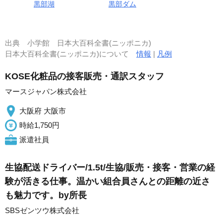
黒部湖
黒部ダム
出典
小学館 日本大百科全書(ニッポニカ)
日本大百科全書(ニッポニカ)について
情報
|
凡例
KOSE化粧品の接客販売・通訳スタッフ
マースジャパン株式会社
大阪府 大阪市
時給1,750円
派遣社員
生協配送ドライバー/1.5t/生協/販売・接客・営業の経
験が活きる仕事。温かい組合員さんとの距離の近さ
も魅力です。by所長
SBSゼンツウ株式会社