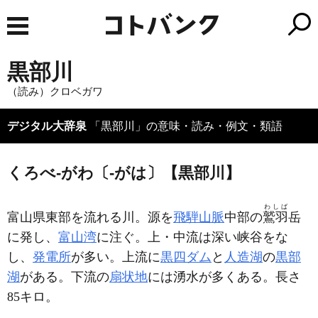
黒部川
（読み）クロベガワ
デジタル大辞泉
「黒部川」の意味・読み・例文・類語
くろべ‐がわ〔‐がは〕【黒部川】
わしば
富山県東部を流れる川。源を
飛騨山脈
中部の
鷲羽
岳
に発し、
富山湾
に注ぐ。上・中流は深い峡谷をな
し、
発電所
が多い。上流に
黒四ダム
と
人造湖
の
黒部
湖
がある。下流の
扇状地
には湧水が多くある。長さ
85キロ。