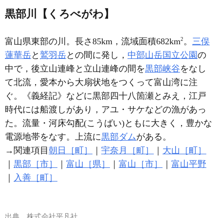
黒部川【くろべがわ】
2
富山県東部の川。長さ85km，流域面積682km
。
三俣
蓮華岳
と
鷲羽岳
との間に発し，
中部山岳国立公園
の
中で，後立山連峰と立山連峰の間を
黒部峡谷
をなし
て北流，愛本から大扇状地をつくって富山湾に注
ぐ。《義経記》などに黒部四十八箇瀬とみえ，江戸
時代には船渡しがあり，アユ・サケなどの漁があっ
た。流量・河床勾配(こうばい)ともに大きく，豊かな
電源地帯をなす。上流に
黒部ダム
がある。
→関連項目
朝日［町］
｜
宇奈月［町］
｜
大山［町］
｜
黒部［市］
｜
富山［県］
｜
富山［市］
｜
富山平野
｜
入善［町］
出典
株式会社平凡社