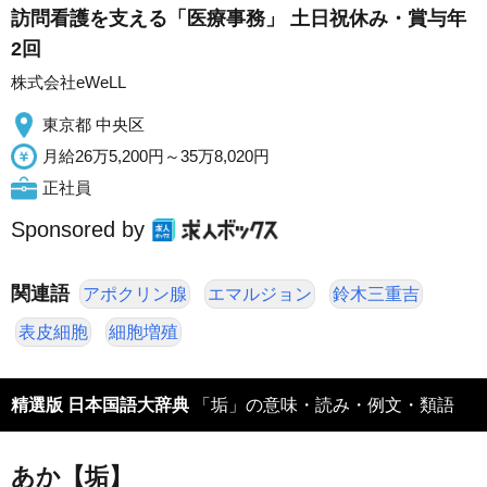
訪問看護を支える「医療事務」 土日祝休み・賞与年
2回
株式会社eWeLL
東京都 中央区
月給26万5,200円～35万8,020円
正社員
Sponsored by
関連語
アポクリン腺
エマルジョン
鈴木三重吉
表皮細胞
細胞増殖
精選版 日本国語大辞典
「垢」の意味・読み・例文・類語
あか【垢】