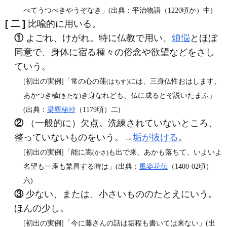
べてうつべきやうぞなき」(出典：平治物語（1220頃か）中)
[ 二 ]
比喩的に用いる。
①
よごれ、けがれ。特に仏教で用い、
煩悩
とほぼ
同意で、身体に宿る種々の俗念や欲望などをさし
ていう。
[初出の実例]「常の心の蓮
には、三身仏性おはします、
(はちす)
あかつき穢
き身なれども、仏に成るとぞ説いたまふ」
(きたな)
(出典：
梁塵秘抄
（1179頃）二)
②
（一般的に）欠点。洗練されていないところ、
整っていないものをいう。→
垢が抜ける
。
[初出の実例]「能に嵩
も出で来、あかも落ちて、いよいよ
(かさ)
名望も一座も繁昌する時は」(出典：
風姿花伝
（1400‐02頃）
六)
③
少ない、または、小さいもののたとえにいう。
ほんの少し。
[初出の実例]「今に藤さんの話は垢程も書いては来ない」(出