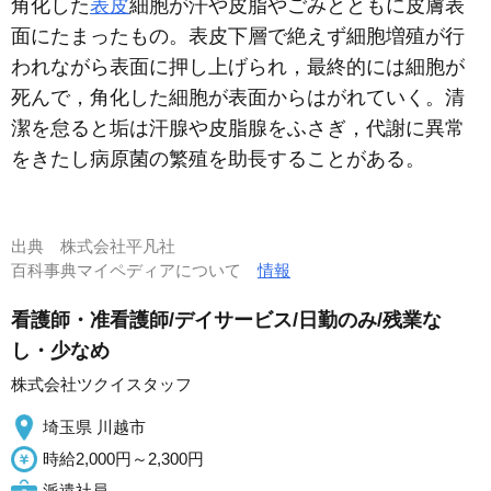
角化した
表皮
細胞が汗や皮脂やごみとともに皮膚表
面にたまったもの。表皮下層で絶えず細胞増殖が行
われながら表面に押し上げられ，最終的には細胞が
死んで，角化した細胞が表面からはがれていく。清
潔を怠ると垢は汗腺や皮脂腺をふさぎ，代謝に異常
をきたし病原菌の繁殖を助長することがある。
出典
株式会社平凡社
百科事典マイペディアについて
情報
看護師・准看護師/デイサービス/日勤のみ/残業な
し・少なめ
株式会社ツクイスタッフ
埼玉県 川越市
時給2,000円～2,300円
派遣社員