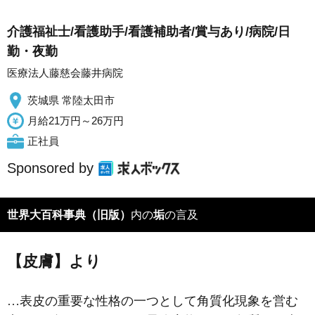
介護福祉士/看護助手/看護補助者/賞与あり/病院/日
勤・夜勤
医療法人藤慈会藤井病院
茨城県 常陸太田市
月給21万円～26万円
正社員
Sponsored by
世界大百科事典（旧版）
内の
垢
の言及
【皮膚】より
…表皮の重要な性格の一つとして角質化現象を営む