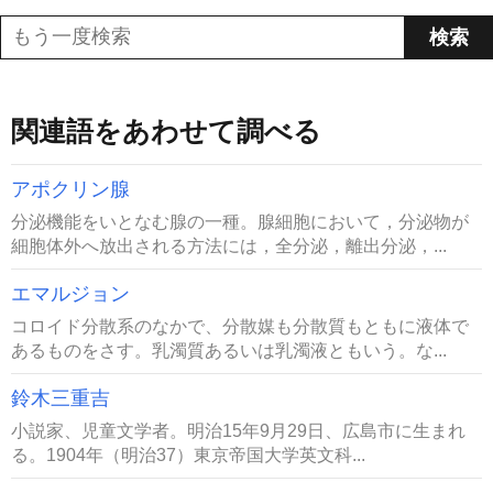
関連語をあわせて調べる
アポクリン腺
分泌機能をいとなむ腺の一種。腺細胞において，分泌物が
細胞体外へ放出される方法には，全分泌，離出分泌，...
エマルジョン
コロイド分散系のなかで、分散媒も分散質もともに液体で
あるものをさす。乳濁質あるいは乳濁液ともいう。な...
鈴木三重吉
小説家、児童文学者。明治15年9月29日、広島市に生まれ
る。1904年（明治37）東京帝国大学英文科...