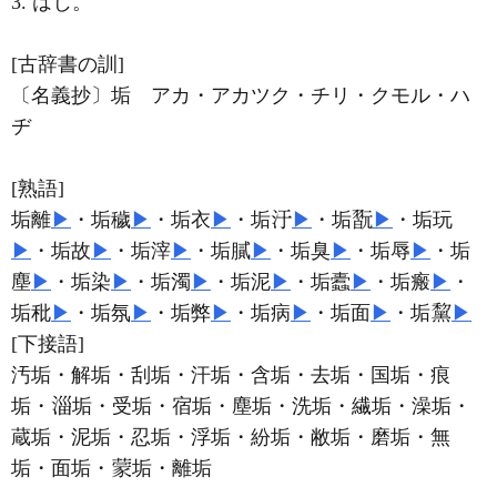
3. はじ。
[古辞書の訓]
〔名義抄〕垢 アカ・アカツク・チリ・クモル・ハ
ヂ
[熟語]
垢離
▶
・垢穢
▶
・垢衣
▶
・垢
▶
・垢
▶
・垢玩
▶
・垢故
▶
・垢滓
▶
・垢膩
▶
・垢臭
▶
・垢辱
▶
・垢
塵
▶
・垢染
▶
・垢濁
▶
・垢泥
▶
・垢蠹
▶
・垢瘢
▶
・
垢秕
▶
・垢氛
▶
・垢弊
▶
・垢病
▶
・垢面
▶
・垢
▶
[下接語]
汚垢・解垢・刮垢・汗垢・含垢・去垢・国垢・痕
垢・
垢・受垢・宿垢・塵垢・洗垢・繊垢・澡垢・
蔵垢・泥垢・忍垢・浮垢・紛垢・敝垢・磨垢・無
垢・面垢・
垢・離垢