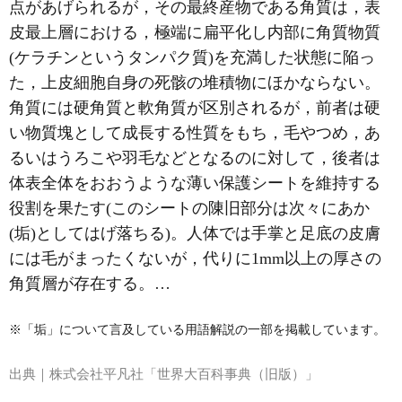
点があげられるが，その最終産物である角質は，表
皮最上層における，極端に扁平化し内部に角質物質
(ケラチンというタンパク質)を充満した状態に陥っ
た，上皮細胞自身の死骸の堆積物にほかならない。
角質には硬角質と軟角質が区別されるが，前者は硬
い物質塊として成長する性質をもち，毛やつめ，あ
るいはうろこや羽毛などとなるのに対して，後者は
体表全体をおおうような薄い保護シートを維持する
役割を果たす(このシートの陳旧部分は次々に
あか
(垢)としてはげ落ちる)。人体では手掌と足底の皮膚
には毛がまったくないが，代りに1mm以上の厚さの
角質層が存在する。…
※「垢」について言及している用語解説の一部を掲載しています。
出典｜
株式会社平凡社「世界大百科事典（旧版）」