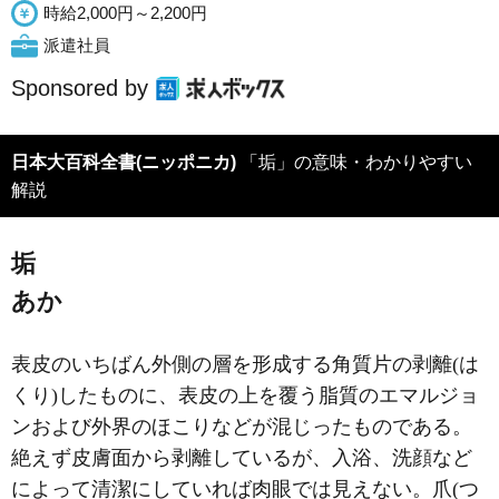
時給2,000円～2,200円
派遣社員
Sponsored by
日本大百科全書(ニッポニカ)
「垢」の意味・わかりやすい
解説
垢
あか
表皮のいちばん外側の層を形成する角質片の剥離(は
くり)したものに、表皮の上を覆う脂質のエマルジョ
ンおよび外界のほこりなどが混じったものである。
絶えず皮膚面から剥離しているが、入浴、洗顔など
によって清潔にしていれば肉眼では見えない。爪(つ