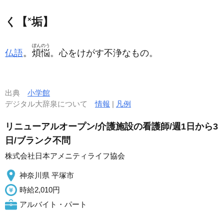
く【
×
垢】
ぼんのう
仏語
。
煩悩
。心をけがす不浄なもの。
出典
小学館
デジタル大辞泉について
情報
|
凡例
リニューアルオープン/介護施設の看護師/週1日から3
日/ブランク不問
株式会社日本アメニティライフ協会
神奈川県 平塚市
時給2,010円
アルバイト・パート