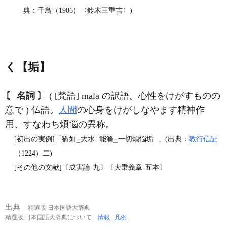
典：千鳥（1906）〈鈴木三重吉〉)
く【垢】
〘 名詞 〙
( [梵語] mala の訳語。心性をけがすものの
意で ) 仏語。
人間
の心身をけがしなやます精神作
用、すなわち煩悩の異称。
[初出の実例]「猶如
大水
能滌
一切煩悩垢
」(出典：
教行信証
二
一
二
一
（1224）二)
[その他の文献]〔成実論‐九〕〔大乗義章‐五本〕
出典
精選版 日本国語大辞典
精選版 日本国語大辞典について
情報
|
凡例