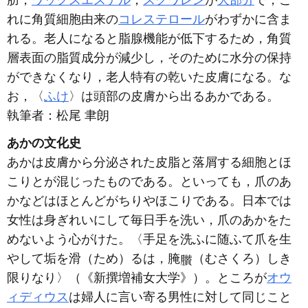
れに角質細胞由来の
コレステロール
がわずかに含ま
れる。老人になると脂腺機能が低下するため，角質
層表面の脂質成分が減少し，そのために水分の保持
ができなくなり，老人特有の乾いた皮膚になる。な
お，〈
ふけ
〉は頭部の皮膚から出るあかである。
執筆者：
松尾 聿朗
あかの文化史
あかは皮膚から分泌された皮脂と落屑する細胞とほ
こりとが混じったものである。といっても，爪のあ
かなどはほとんどがちりやほこりである。日本では
女性は身ぎれいにして毎日手を洗い，爪のあかをた
めないよう心がけた。〈手足を洗ふに随ふて爪を生
やして垢を滑（ため）るは，腌
（むさくろ）しき
限りなり〉（《新撰増補女大学》）。ところが
オウ
ィディウス
は婦人に言い寄る男性に対して同じこと