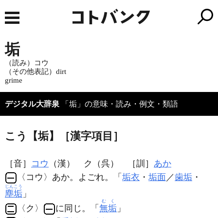
垢
（読み）コウ
（その他表記）dirt
grime
デジタル大辞泉
「垢」の意味・読み・例文・類語
こう【垢】［漢字項目］
［音］
コウ
（漢） ク（呉） ［訓］
あか
〈コウ〉あか。よごれ。「
垢衣
・
垢面
／
歯垢
・
じんこう
塵垢
」
むく
〈ク〉
に同じ。「
無垢
」