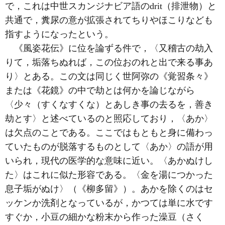
で，これは中世スカンジナビア語のdrit（排泄物）と
共通で，糞尿の意が拡張されてちりやほこりなども
指すようになったという。
《風姿花伝》に位を論ずる件で，〈又稽古の劫入
りて，垢落ちぬれば，この位おのれと出で来る事あ
り〉とある。この文は同じく世阿弥の《覚習条々》
または《花鏡》の中で劫とは何かを論じながら
〈少々（すくなすくな）とあしき事の去るを，善き
劫とす〉と述べているのと照応しており，〈あか〉
は欠点のことである。ここではもともと身に備わっ
ていたものが脱落するものとして〈あか〉の語が用
いられ，現代の医学的な意味に近い。〈あかぬけし
た〉はこれに似た形容である。〈金を湯につかった
息子垢がぬけ〉（《柳多留》）。あかを除くのはセ
ッケンか洗剤となっているが，かつては単に水です
すぐか，小豆の細かな粉末から作った澡豆（さく