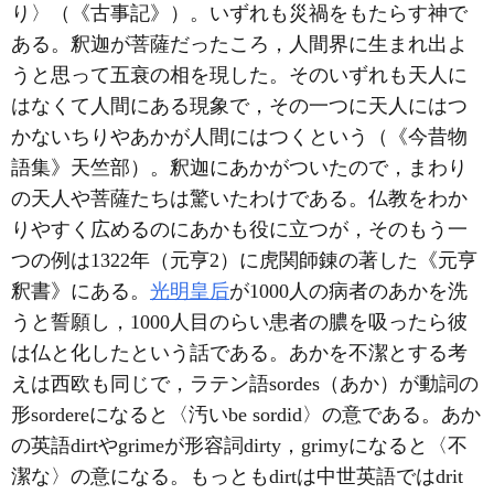
り〉（《古事記》）。いずれも災禍をもたらす神で
ある。釈迦が菩薩だったころ，人間界に生まれ出よ
うと思って五衰の相を現した。そのいずれも天人に
はなくて人間にある現象で，その一つに天人にはつ
かないちりやあかが人間にはつくという（《今昔物
語集》天竺部）。釈迦にあかがついたので，まわり
の天人や菩薩たちは驚いたわけである。仏教をわか
りやすく広めるのにあかも役に立つが，そのもう一
つの例は1322年（元亨2）に虎関師錬の著した《元亨
釈書》にある。
光明皇后
が1000人の病者のあかを洗
うと誓願し，1000人目のらい患者の膿を吸ったら彼
は仏と化したという話である。あかを不潔とする考
えは西欧も同じで，ラテン語sordes（あか）が動詞の
形sordereになると〈汚いbe sordid〉の意である。あか
の英語dirtやgrimeが形容詞dirty，grimyになると〈不
潔な〉の意になる。もっともdirtは中世英語ではdrit