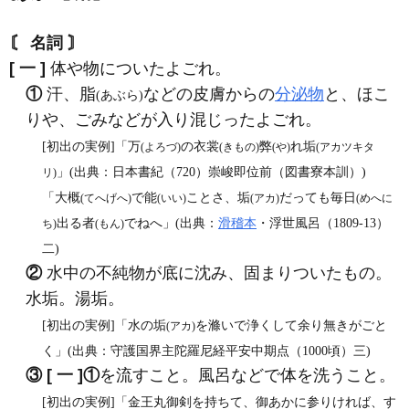
〘 名詞 〙
[ 一 ]
体や物についたよごれ。
①
汗、脂
などの皮膚からの
分泌物
と、ほこ
(あぶら)
りや、ごみなどが入り混じったよごれ。
[初出の実例]「万
の衣裳
弊
れ垢
(よろづ)
(きもの)
(や)
(アカツキタ
」(出典：日本書紀（720）崇峻即位前（図書寮本訓）)
リ)
「大概
で能
ことさ、垢
だっても毎日
(てへげへ)
(いい)
(アカ)
(めへに
出る者
でねへ」(出典：
滑稽本
・浮世風呂（1809‐13）
ち)
(もん)
二)
②
水中の不純物が底に沈み、固まりついたもの。
水垢。湯垢。
[初出の実例]「水の垢
を滌いで浄くして余り無きがごと
(アカ)
く」(出典：守護国界主陀羅尼経平安中期点（1000頃）三)
③
[ 一 ]
①
を流すこと。風呂などで体を洗うこと。
[初出の実例]「金王丸御剣を持ちて、御あかに参りければ、す