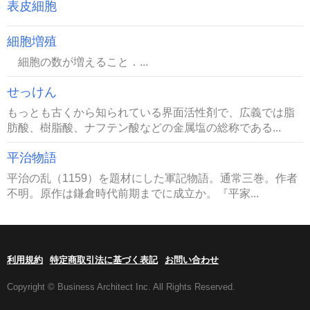
表皮細胞
細胞増殖
細胞の数が増えること．...
せっけん
もっとも古くから知られている界面活性剤で、広義では脂
肪酸、樹脂酸、ナフテン酸などの金属塩の総称である...
平治物語
平治の乱（1159）を題材にした軍記物語。通常三巻。作者
不明。原作は鎌倉時代前期までに成立か。『平家...
利用規約
特定商取引法に基づく表記
お問い合わせ
Copyright © Business Architect Inc. All Rights Reserved.