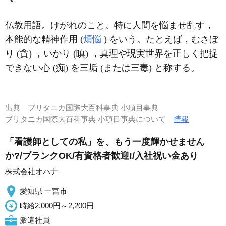
仏教用語。けがれのこと。特に人間を悩ませ乱す，
本能的な精神作用 (
煩悩
) をいう。たとえば，むさぼ
り (貪) ，いかり (瞋) ，真理や現実世界を正しく把捉
できない心 (痴) を三垢 (または三毒) と称する。
出典
ブリタニカ国際大百科事典 小項目事典
ブリタニカ国際大百科事典 小項目事典について
情報
「看護師としての私」を、もう一度輝かせません
か?/ブランクOK/有資格者歓迎!/入社祝い金あり
株式会社オハナ
愛知県 一宮市
時給2,000円～2,200円
派遣社員