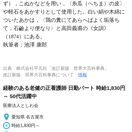
ず），こぬかなどを用い，〈糸瓜（へちま）の皮〉
や軽石をあかすりとして使用した。白い絹や木綿に
ついたあかは，〈鶏の糞にてあらへばよく垢落ち
て，石鹼より便なり〉と高田義甫の《女訓》
（1874）にある。
執筆者：
池澤 康郎
出典
株式会社平凡社「改訂新版 世界大百科事典」
改訂新版 世界大百科事典について
情報
経験のある老健の正看護師 日勤パート 時給1,830円
～ 50代活躍中
医療法人としわ会
愛知県 名古屋市
時給1,830円～