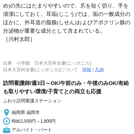
め)の先にはたまりやすいので、爪を短く切り、手を
清潔にしておく。耳垢(じこう)では、垢の一般成分の
ほかに、外耳道の脂腺(しせん)およびアポクリン腺の
分泌物が重要な成分として含まれている。
［川村太郎］
出典
小学館 日本大百科全書(ニッポニカ)
日本大百科全書(ニッポニカ)について
情報
|
凡例
訪問看護師/週3日～OK/午前のみ・午後のみOK/有給
も取りやすい環境/子育てとの両立も応援
ふわり訪問看護ステーション
福岡県 福岡市
時給1,500円～1,800円
アルバイト・パート