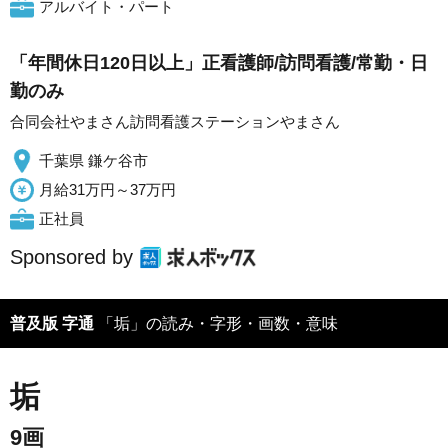
アルバイト・パート
「年間休日120日以上」正看護師/訪問看護/常勤・日
勤のみ
合同会社やまさん訪問看護ステーションやまさん
千葉県 鎌ケ谷市
月給31万円～37万円
正社員
Sponsored by
普及版 字通
「垢」の読み・字形・画数・意味
垢
9画