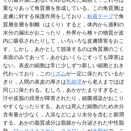
重なりあって角質層を形成している。この角質層は
皮膚に対する保護作用をしており，
粘着テープ
で角
質層全層を剝離（はくり）すると，体内から過剰の
水分の漏出がおこったり，外界から種々の物質が皮
内に吸収されたりして，いろいろな皮膚障害をおこ
す。しかし，あかとして脱落するのは角質層のごく
表面のみであって，あかはいくらこすっても障害は
ない。表皮の細胞は常に少しずつ新しい細胞とおき
代わっており，この
リズム
が一定に保たれているか
ぎり，人間の表皮の厚さは
乳幼児
から老人までほぼ
同じに保たれる。むしろ，あかがたまりすぎると，
汗や皮脂の排泄が障害されたり，細菌感染がおこり
やすくなったりする。あかは死んだ細胞のため水分
含有量が少なく，入浴などにより水分を含むと膨潤
する。あかの脂質成分は脂腺から分泌された中性脂
肪，
ワックスエステル
，
スクワレン
が
大部分
で，こ