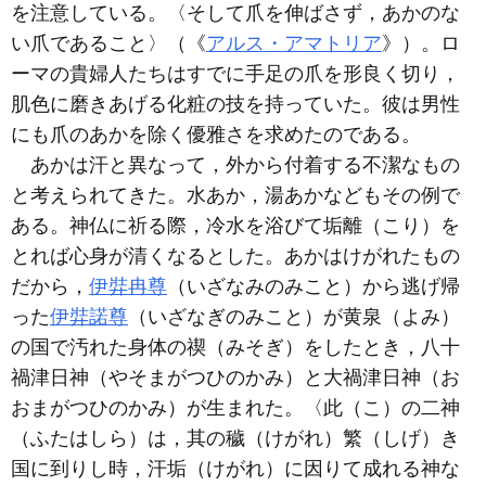
を注意している。〈そして爪を伸ばさず，あかのな
い爪であること〉（《
アルス・アマトリア
》）。ロ
ーマの貴婦人たちはすでに手足の爪を形良く切り，
肌色に磨きあげる化粧の技を持っていた。彼は男性
にも爪のあかを除く優雅さを求めたのである。
あかは汗と異なって，外から付着する不潔なもの
と考えられてきた。水あか，湯あかなどもその例で
ある。神仏に祈る際，冷水を浴びて垢離（こり）を
とれば心身が清くなるとした。あかはけがれたもの
だから，
伊弉冉尊
（いざなみのみこと）から逃げ帰
った
伊弉諾尊
（いざなぎのみこと）が黄泉（よみ）
の国で汚れた身体の禊（みそぎ）をしたとき，八十
禍津日神（やそまがつひのかみ）と大禍津日神（お
おまがつひのかみ）が生まれた。〈此（こ）の二神
（ふたはしら）は，其の穢（けがれ）繁（しげ）き
国に到りし時，汗垢（けがれ）に因りて成れる神な