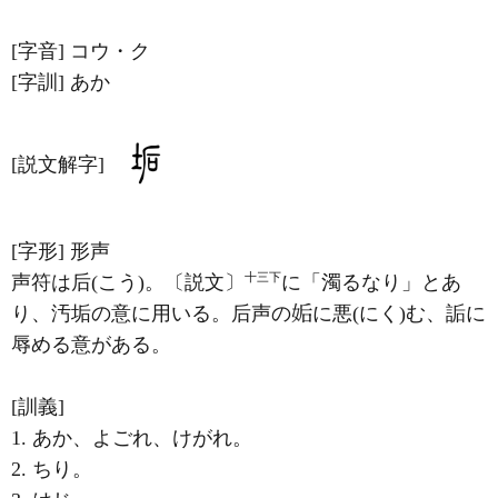
[字音]
コウ・ク
[字訓]
あか
[説文解字]
[字形]
形声
十三下
声符は后(こう)。〔説文〕
に「濁るなり」とあ
り、汚垢の意に用いる。后声の
に悪(にく)む、詬に
辱める意がある。
[訓義]
1. あか、よごれ、けがれ。
2. ちり。