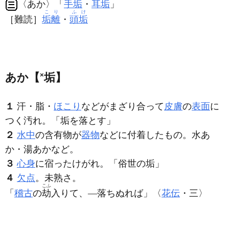
〈あか〉「
手垢
・
耳垢
」
こり
ふけ
［難読］
垢離
・
頭垢
あか【
×
垢】
１
汗・脂・
ほこり
などがまざり合って
皮膚
の
表面
に
つく汚れ。「
垢
を落とす」
２
水中
の含有物が
器物
などに付着したもの。水あ
か・湯あかなど。
３
心身
に宿ったけがれ。「俗世の
垢
」
４
欠点
。未熟さ。
こふ
「
稽古
の
劫
入りて、―落ちぬれば」〈
花伝
・三〉