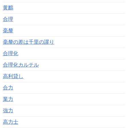
黄鸝
合理
毫釐
毫釐の差は千里の謬り
合理化
合理化カルテル
高利貸し
合力
業力
強力
高力士