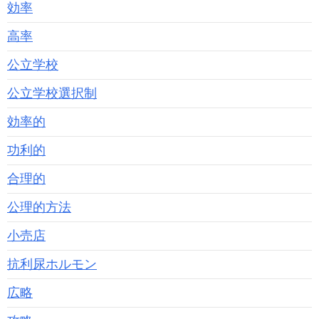
効率
高率
公立学校
公立学校選択制
効率的
功利的
合理的
公理的方法
小売店
抗利尿ホルモン
広略