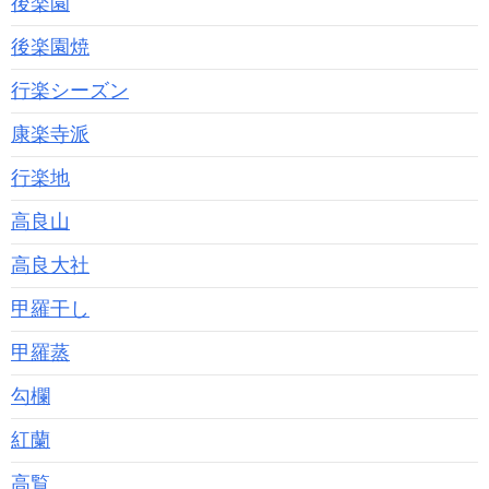
後楽園
後楽園焼
行楽シーズン
康楽寺派
行楽地
高良山
高良大社
甲羅干し
甲羅蒸
勾欄
紅蘭
高覧