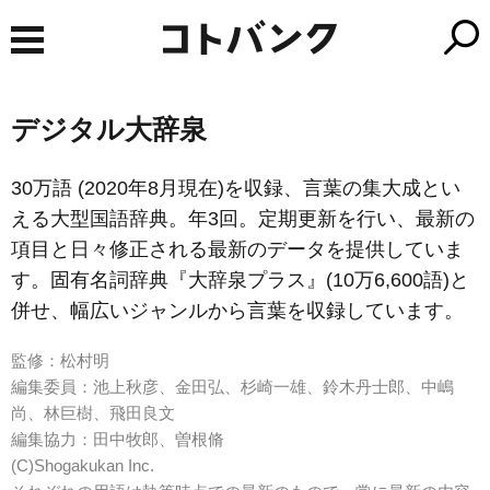
デジタル大辞泉
30万語 (2020年8月現在)を収録、言葉の集大成とい
える大型国語辞典。年3回。定期更新を行い、最新の
項目と日々修正される最新のデータを提供していま
す。固有名詞辞典『大辞泉プラス』(10万6,600語)と
併せ、幅広いジャンルから言葉を収録しています。
監修：松村明
編集委員：池上秋彦、金田弘、杉崎一雄、鈴木丹士郎、中嶋
尚、林巨樹、飛田良文
編集協力：田中牧郎、曽根脩
(C)Shogakukan Inc.