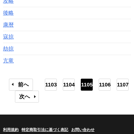
攻略
後略
康暦
寇掠
劫掠
亢竜
前へ
1103
1104
1105
1106
1107
次へ
利用規約
特定商取引法に基づく表記
お問い合わせ