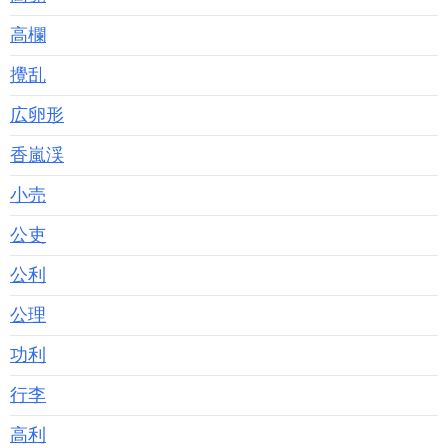
高欄
攪乱
広卵形
香嵐渓
小売
公吏
公利
公理
功利
行李
高利