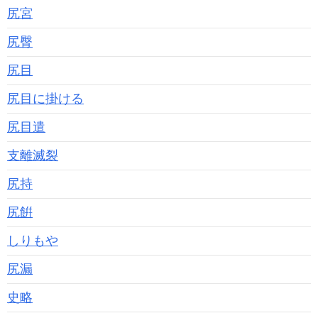
尻宮
尻臀
尻目
尻目に掛ける
尻目遣
支離滅裂
尻持
尻餠
しりもや
尻漏
史略