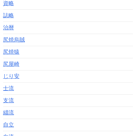
資略
誌略
治暦
尻焼烏賊
尻焼猿
尻屋崎
じり安
士流
支流
緇流
自立