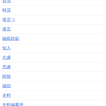
自流
時流
後言つ
後言
磁硫鉄鉱
知人
志慮
思慮
師旅
緇侶
史料
史料編纂所