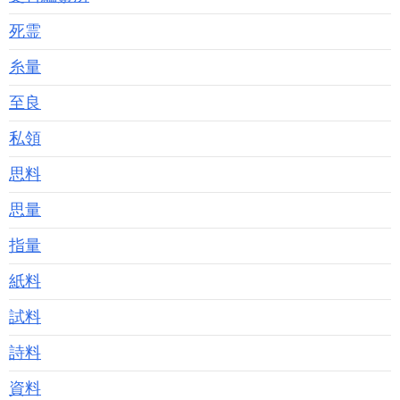
死霊
糸量
至良
私領
思料
思量
指量
紙料
試料
詩料
資料