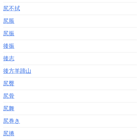
尻不拭
尻脹
尻振
後振
後志
後方羊蹄山
尻臀
尻骨
尻舞
尻巻き
尻捲