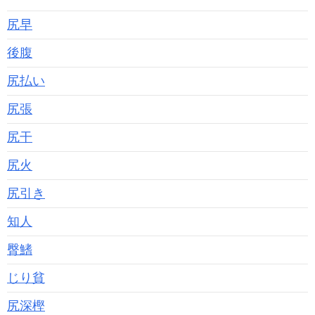
尻早
後腹
尻払い
尻張
尻干
尻火
尻引き
知人
臀鰭
じり貧
尻深樫