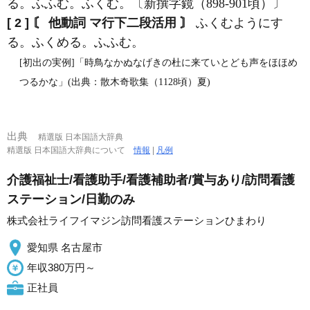
る。ふふむ。ふくむ。〔新撰字鏡（898‐901頃）〕
[ 2 ]
〘 他動詞 マ行下二段活用 〙
ふくむようにす
る。ふくめる。ふふむ。
[初出の実例]「時鳥なかぬなげきの杜に来ていとども声をほほめ
つるかな」(出典：散木奇歌集（1128頃）夏)
出典
精選版 日本国語大辞典
精選版 日本国語大辞典について
情報
|
凡例
介護福祉士/看護助手/看護補助者/賞与あり/訪問看護
ステーション/日勤のみ
株式会社ライフイマジン訪問看護ステーションひまわり
愛知県 名古屋市
年収380万円～
正社員