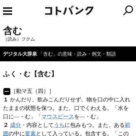
含む
（読み）フクム
デジタル大辞泉
「含む」の意味・読み・例文・類語
ふく・む【含む】
［動マ五（四）］
１
かんだり、飲みこんだりせず、物を口の中に入れ
たままの状態を保つ。また、口でくわえる。「水を
口に―・む」「
マウスピース
を―・む」
２
成分
・内容として
うち
に包みもつ。また、ある
範
囲
の中に
要素
として入っている。包含する。「この