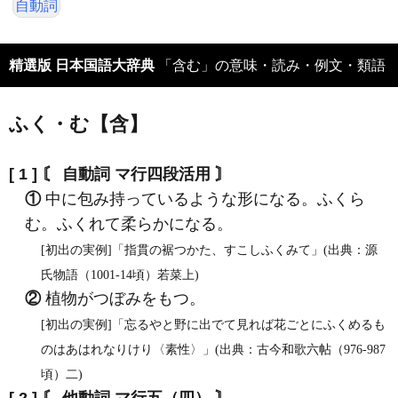
自動詞
精選版 日本国語大辞典
「含む」の意味・読み・例文・類語
ふく・む【含】
[ 1 ]
〘 自動詞 マ行四段活用 〙
①
中に包み持っているような形になる。ふくら
む。ふくれて柔らかになる。
[初出の実例]「指貫の裾つかた、すこしふくみて」(出典：源
氏物語（1001‐14頃）若菜上)
②
植物がつぼみをもつ。
[初出の実例]「忘るやと野に出でて見れば花ごとにふくめるも
のはあはれなりけり〈素性〉」(出典：古今和歌六帖（976‐987
頃）二)