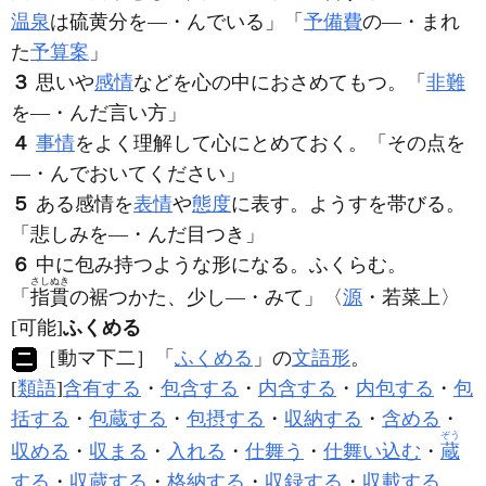
温泉
は硫黄分を―・んでいる」「
予備費
の―・まれ
た
予算案
」
３
思いや
感情
などを心の中におさめてもつ。「
非難
を―・んだ言い方」
４
事情
をよく理解して心にとめておく。「その点を
―・んでおいてください」
５
ある感情を
表情
や
態度
に表す。ようすを帯びる。
「悲しみを―・んだ目つき」
６
中に包み持つような形になる。ふくらむ。
さしぬき
「
指貫
の裾つかた、少し―・みて」〈
源
・若菜上〉
[可能]
ふくめる
［動マ下二］
「
ふくめる
」の
文語形
。
[
類語
]
含有する
・
包含する
・
内含する
・
内包する
・
包
括する
・
包蔵する
・
包摂する
・
収納する
・
含める
・
ぞう
収める
・
収まる
・
入れる
・
仕舞う
・
仕舞い込む
・
蔵
する
・
収蔵する
・
格納する
・
収録する
・
収載する