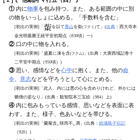
[ 2 ]
〘 他動詞 マ行五（四） 〙
①
内に
物事
を包み持つ。また、ある範囲の中に別
の物をいっしょに込める。「手数料を含む」
[初出の実例]「
を以て
香山
を銜
て」(
出典
：西大寺本
(フクミ)
金光明最勝王経平安初期点（830頃）一)
②
口の中に物を入れる。
[初出の実例]「盛夏に凍を含
」(出典：大唐西域記巻十
(フクム)
二平安中期点（950頃）)
③
思い、感情などを
心中
に抱く。また、他の
命
令
、
意志
などを守ろうとして心にとめる。
[初出の実例]「此人、内には悪の心を含めりけれど、外かには
猶僧の姿なり」(出典：観智院本三宝絵（984）上)
④
内に包みもっている感情、思いなどを表面に表
わす。また、様子、色あいなどを帯びる。
[初出の実例]「蘭菊含
咲而不
凋」(出典：
続浦島子伝記
レ
レ
（920）)