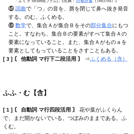
「エミヲ fucumu
」(出典：
日葡辞書
（1603‐04）)
(フクム)
⑤
謡曲
で「つ」の音を、唇を閉じて鼻へ抜き発音
する。のむ。ふくめる。
⑥
数学
で、集合Ａが集合Ｂをその
部分集合
にもつ
こと。すなわち、集合Ｂの要素がすべて集合Ａの
要素になっていること。また、集合Ａがものａを
要素としてもっていることをさすこともある。
[ 3 ]
〘 他動詞 マ行下二段活用 〙
⇒
ふくめる（含）
ふふ・む【含】
[ 1 ]
〘 自動詞 マ行四段活用 〙
花や葉がふくらん
で、まだ開かないでいる。つぼみのままである。ふ
くむ。