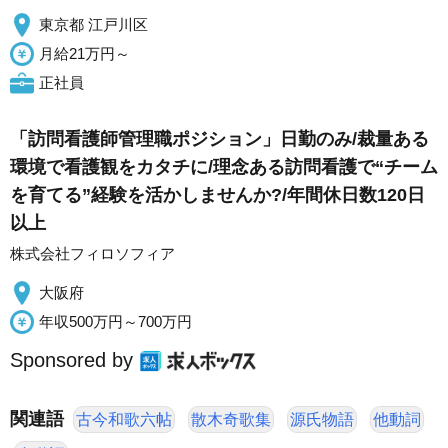
東京都 江戸川区
月給21万円～
正社員
「訪問看護師管理職ポジション」日勤のみ/裁量ある
環境で看護観をカタチに/理念ある訪問看護で“チーム
を育てる”経験を活かしませんか?/年間休日数120日
以上
株式会社フィロソフィア
大阪府
年収500万円～700万円
Sponsored by
関連語
古今和歌六帖
散木奇歌集
源氏物語
他動詞