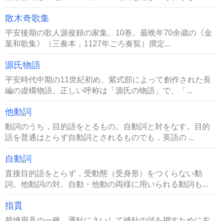
散木奇歌集
平安後期の歌人源俊頼の家集。10巻。最晩年70余歳の《金
葉和歌集》（三奏本，1127年ごろ奏覧）撰定...
源氏物語
平安時代中期の11世紀初め、紫式部によって創作された長
編の虚構物語。正しい呼称は「源氏の物語」で、「...
他動詞
動詞のうち，目的語をとるもの。自動詞と対をなす。目的
語を普通はとらず自動詞とされるものでも，英語の ...
自動詞
直接目的語をとらず，受動態（受身形）をつくらない動
詞。他動詞の対。自動・他動の両様に用いられる動詞も...
指貫
裁縫用具の一種。運針にさいして縫針の頭を押すために右