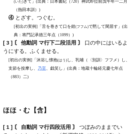
きて」(出典：日本書紀（720）神武即位前戊午年一二月
(いた)
（熱田本訓）)
④
とざす。つぐむ。
[初出の実例]「舌を巻きて口を鉗
で黙して閑居す」(出
(フフム)
典：将門記承徳三年点（1099）)
[ 3 ]
〘 他動詞 マ行下二段活用 〙
口の中にはいるよ
うにする。ふくませる。
[初出の実例]「沐浴し懐抱
し、乳哺（〈別訓〉フフメ）し、
(はう)
支節を按摩し、
乃至
、戯笑し」(出典：地蔵十輪経元慶七年点
（883）二)
ほほ・む【含】
[ 1 ]
〘 自動詞 マ行四段活用 〙
つぼみのままでい