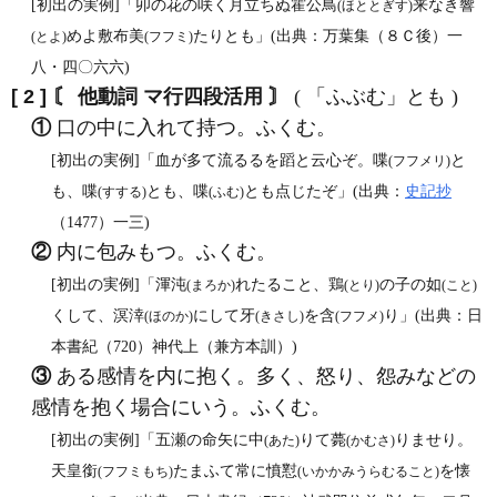
[初出の実例]「卯の花の咲く月立ちぬ霍公鳥
来なき響
(ほととぎす)
めよ敷布美
たりとも」(出典：万葉集（８Ｃ後）一
(とよ)
(フフミ)
八・四〇六六)
[ 2 ]
〘 他動詞 マ行四段活用 〙
( 「ふぶむ」とも )
①
口の中に入れて持つ。ふくむ。
[初出の実例]「血が多て流るるを蹈と云心ぞ。喋
と
(フフメリ)
も、喋
とも、喋
とも点じたぞ」(出典：
史記抄
(すする)
(ふむ)
（1477）一三)
②
内に包みもつ。ふくむ。
[初出の実例]「渾沌
れたること、鶏
の子の如
(まろか)
(とり)
(こと)
くして、溟涬
にして牙
を含
り」(出典：日
(ほのか)
(きさし)
(フフメ)
本書紀（720）神代上（兼方本訓）)
③
ある感情を内に抱く。多く、怒り、怨みなどの
感情を抱く場合にいう。ふくむ。
[初出の実例]「五瀬の命矢に中
りて薨
りませり。
(あた)
(かむさ)
天皇銜
たまふて常に憤懟
を懐
(フフミもち)
(いかかみうらむること)