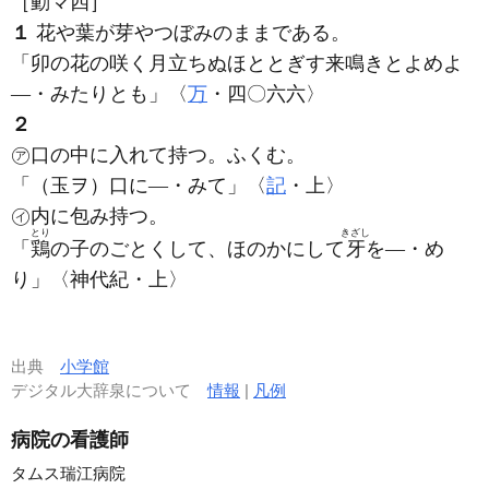
［動マ四］
１
花や葉が芽やつぼみのままである。
「卯の花の咲く月立ちぬほととぎす来鳴きとよめよ
―・みたりとも」〈
万
・四〇六六〉
２
㋐口の中に入れて持つ。ふくむ。
「（玉ヲ）口に―・みて」〈
記
・上〉
㋑内に包み持つ。
とり
きざし
「
鶏
の子のごとくして、ほのかにして
牙
を―・め
り」〈神代紀・上〉
出典
小学館
デジタル大辞泉について
情報
|
凡例
病院の看護師
タムス瑞江病院