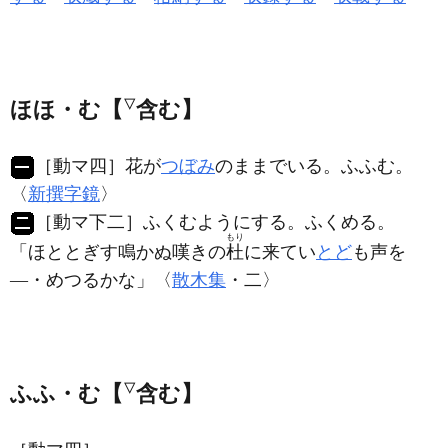
ほほ・む【
▽
含む】
［動マ四］
花が
つぼみ
のままでいる。ふふむ。
〈
新撰字鏡
〉
［動マ下二］
ふくむようにする。ふくめる。
もり
「ほととぎす鳴かぬ嘆きの
杜
に来てい
とど
も声を
―・めつるかな」〈
散木集
・二〉
ふふ・む【
▽
含む】