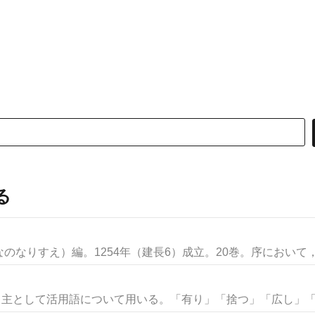
る
なりすえ）編。1254年（建長6）成立。20巻。序において，編
。主として活用語について用いる。「有り」「捨つ」「広し」「楽