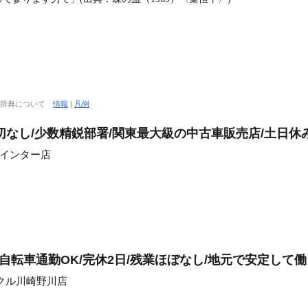
大辞典について
情報
|
凡例
切なし/少数精鋭部署/関東最大級の中古車販売店/土日休
槻インター店
/自転車通勤OK/完休2日/残業ほぼなし/地元で安定して
クル川崎野川店