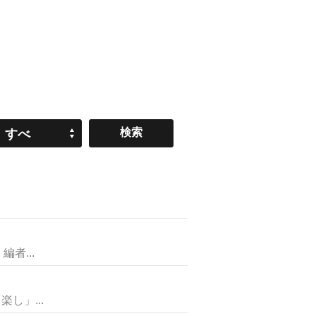
すべ
て
者...
し」...