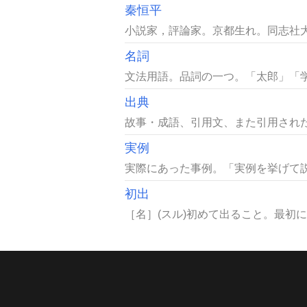
秦恒平
小説家，評論家。京都生れ。同志社大
名詞
文法用語。品詞の一つ。「太郎」「学
出典
故事・成語、引用文、また引用された
実例
実際にあった事例。「実例を挙げて説
初出
［名］(スル)初めて出ること。最初に