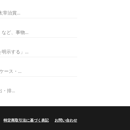
治賞...
ど、事物...
示する」...
ス・...
排...
特定商取引法に基づく表記
お問い合わせ