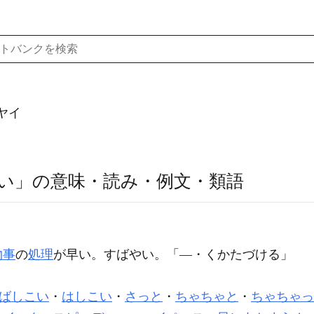
ヤイ
い」の意味・読み・例文・類語
物事
の
処理
が早い。すばやい。「―・くかたづける」
ばしこい
・
はしこい
・
さっと
・
ちゃちゃと
・
ちゃちゃっ