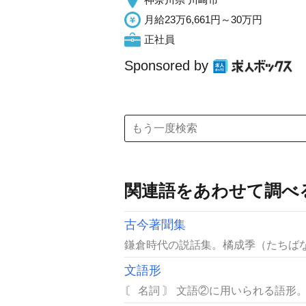
月給23万6,661円～30万円
正社員
Sponsored by
関連語をあわせて調べ
古今著聞集
鎌倉時代の説話集。橘成季（たちばなの
文語形
〘 名詞 〙 文語②に用いられる語形