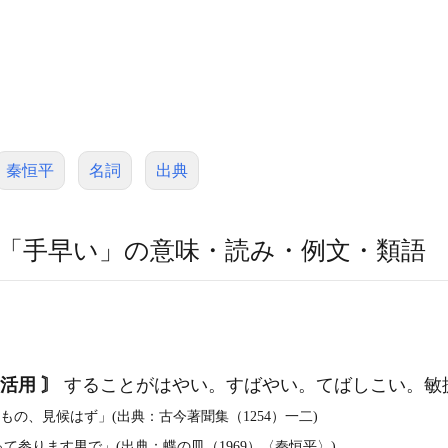
秦恒平
名詞
出典
「手早い」の意味・読み・例文・類語
活用 〙
することがはやい。すばやい。てばしこい。敏
もの、見候はず」(出典：古今著聞集（1254）一二)
参ります男で」(出典：蝶の皿（1969）〈秦恒平〉)