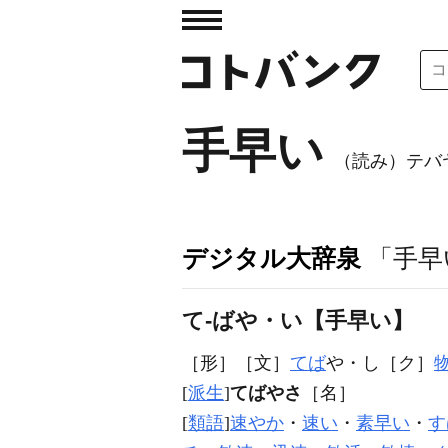
手早い
（読み）テバ
デジタル大辞泉
「手早
て‐ばや・い【手早い】
［形］
［文］
てば
や・し
［ク］
[
派生
]
てばやさ
［名］
[
類語
]
速やか
・
速い
・
素早い
・
す