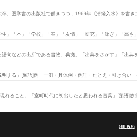
卒。医学書の出版社で働きつつ，1969年《清経入水》を書き太宰
生」「本」「学校」「春」「友情」「研究」「泳ぎ」「高さ」な
語句などの出所である書物。典拠。「出典をさがす」「出典を明
明する」[類語]例・一例・具体例・例証・たとえ・引き合い・ケー
現れること。「室町時代に初出したと思われる言葉」[類語]放出・
利用規約