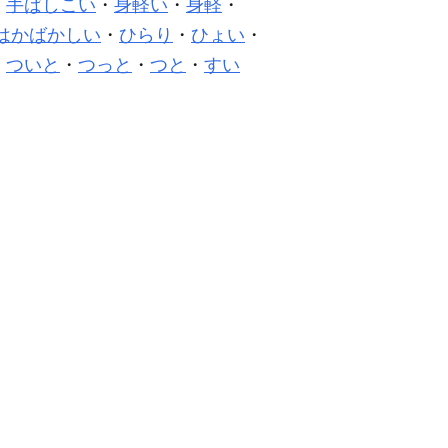
・
手ばしこい
・
身軽い
・
身軽
・
はかばかしい
・
ひらり
・
ひょい
・
・
ついと
・
つっと
・
つと
・
すい