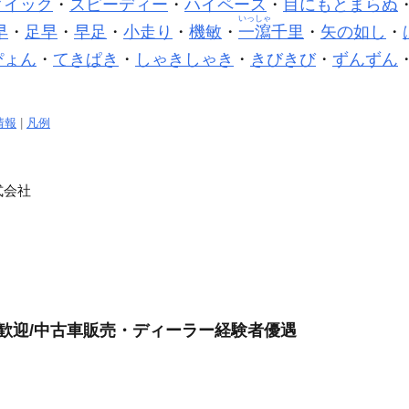
クイック
・
スピーディー
・
ハイペース
・
目にもとまらぬ
いっしゃ
早
・
足早
・
早足
・
小走り
・
機敏
・
一瀉
千里
・
矢の如し
・
ぴょん
・
てきぱき
・
しゃきしゃき
・
きびきび
・
ずんずん
情報
|
凡例
式会社
験歓迎/中古車販売・ディーラー経験者優遇