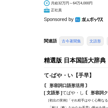
月給32万円～64万4,000円
正社員
Sponsored by
関連語
古今著聞集
文語形
精選版 日本国語大辞典
て‐ばや・い【手早】
〘 形容詞口語形活用 〙
[ 文語形 ]
てばや・し
〘 形容詞ク
[初出の実例]「それ程手はやく心剛なる
「林は〈略〉なかなか手早い報せを持って