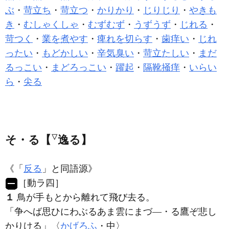
ぶ
・
苛立ち
・
苛立つ
・
かりかり
・
じりじり
・
やきも
き
・
むしゃくしゃ
・
むずむず
・
うずうず
・
じれる
・
苛つく
・
業を煮やす
・
痺れを切らす
・
歯痒い
・
じれ
ったい
・
もどかしい
・
辛気臭い
・
苛立たしい
・
まだ
るっこい
・
まどろっこい
・
躍起
・
隔靴掻痒
・
いらい
ら
・
尖る
そ・る【
▽
逸る】
《「
反る
」と同語源》
［動ラ四］
１
鳥が手もとから離れて飛び去る。
「争へば思ひにわぶるあま雲にまづ―・る鷹ぞ悲し
かりける」〈
かげろふ
・中〉