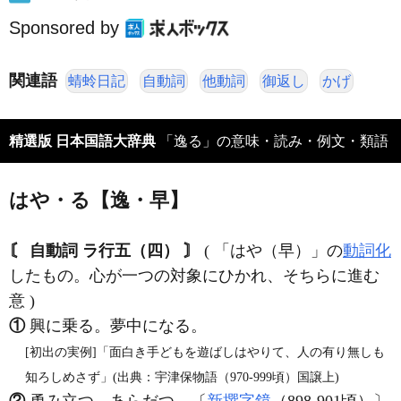
Sponsored by
関連語
蜻蛉日記
自動詞
他動詞
御返し
かげ
精選版 日本国語大辞典
「逸る」の意味・読み・例文・類語
はや・る【逸・早】
〘 自動詞 ラ行五（四） 〙
( 「はや（早）」の
動詞化
したもの。心が一つの対象にひかれ、そちらに進む
意 )
①
興に乗る。夢中になる。
[初出の実例]「面白き手どもを遊ばしはやりて、人の有り無しも
知ろしめさず」(出典：宇津保物語（970‐999頃）国譲上)
②
勇み立つ。あらだつ。〔
新撰字鏡
（898‐901頃）〕