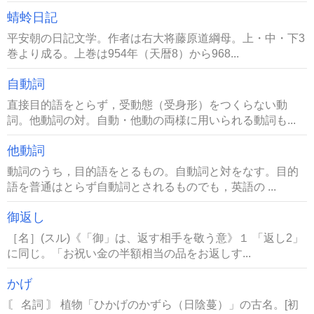
蜻蛉日記
平安朝の日記文学。作者は右大将藤原道綱母。上・中・下3
巻より成る。上巻は954年（天暦8）から968...
自動詞
直接目的語をとらず，受動態（受身形）をつくらない動
詞。他動詞の対。自動・他動の両様に用いられる動詞も...
他動詞
動詞のうち，目的語をとるもの。自動詞と対をなす。目的
語を普通はとらず自動詞とされるものでも，英語の ...
御返し
［名］(スル)《「御」は、返す相手を敬う意》１ 「返し2」
に同じ。「お祝い金の半額相当の品をお返しす...
かげ
〘 名詞 〙 植物「ひかげのかずら（日陰蔓）」の古名。[初