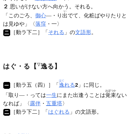
２
思いがけない方へ向かう。それる。
い
「このごろ、
御心
―・り
出
でて、化粧ばやりたりと
は見ゆや」〈
落窪
・一〉
［動ラ下二］
「
それる
」の
文語形
。
はぐ・る【
▽
逸る】
はぐ
［動ラ五（四）］
「
逸
れる
2
」に同じ。
おぼつか
「取り―・っては
一生
にまた出逢うことは
覚束
ない
なれば」〈
露伴
・
五重塔
〉
［動ラ下二］
「
はぐれる
」の文語形。