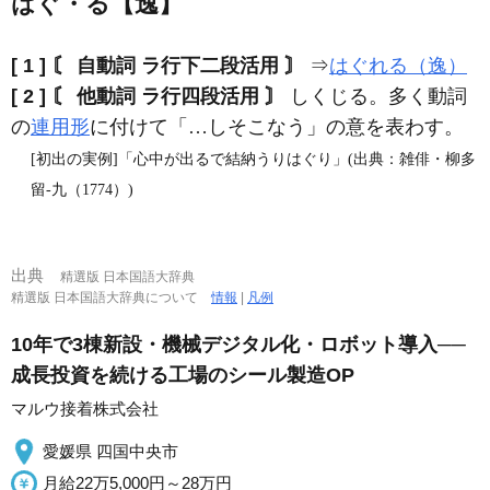
はぐ・る【逸】
[ 1 ]
〘 自動詞 ラ行下二段活用 〙
⇒
はぐれる（逸）
[ 2 ]
〘 他動詞 ラ行四段活用 〙
しくじる。多く動詞
の
連用形
に付けて「…しそこなう」の意を表わす。
[初出の実例]「心中が出るで結納うりはぐり」(出典：雑俳・柳多
留‐九（1774）)
出典
精選版 日本国語大辞典
精選版 日本国語大辞典について
情報
|
凡例
10年で3棟新設・機械デジタル化・ロボット導入──
成長投資を続ける工場のシール製造OP
マルウ接着株式会社
愛媛県 四国中央市
月給22万5,000円～28万円