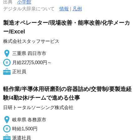
出典
小学館
デジタル大辞泉について
情報
|
凡例
製造オペレーター/現場改善・能率改善/化学メーカ
ー/Excel
株式会社スタッフサービス
三重県 四日市市
月給22万5,000円～
正社員
軽作業/半導体用研磨剤の容器詰め/交替制/要製造経
験/4勤2休/チームで進める仕事
日研トータルソーシング株式会社
岐阜県 各務原市
時給1,500円
派遣社員