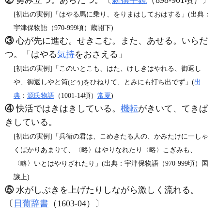
[初出の実例]「はやる馬に乗り、をりまはしておはする」(出典：
宇津保物語（970‐999頃）蔵開下)
③
心が先に進む。せきこむ。また、あせる。いらだ
つ。「はやる
気持
をおさえる」
[初出の実例]「このいとこも、はた、けしきはやれる、御返し
や、御返しやと筒
をひねりて、とみにも打ち出でず」(
出
(どう)
典
：
源氏物語
（1001‐14頃）
常夏
)
④
快活ではきはきしている。
機転
がきいて、てきぱ
きしている。
[初出の実例]「兵衛の君は、こめきたる人の、かみたけに一しゃ
くばかりあまりて、〈略〉はやりなれたり〈略〉こぎみも、
〈略〉いとはやりざれたり」(出典：宇津保物語（970‐999頃）国
譲上)
⑤
水がしぶきを上げたりしながら激しく流れる。
〔
日葡辞書
（1603‐04）〕