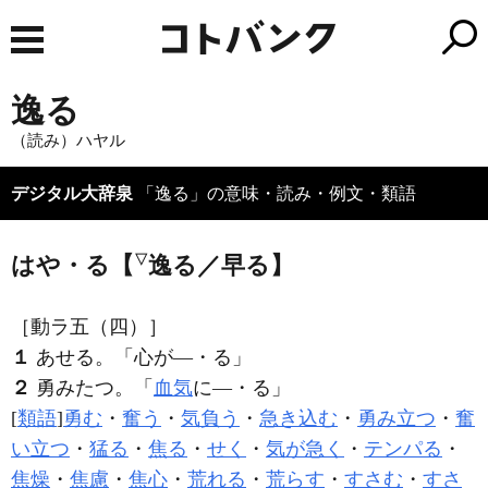
逸る
（読み）ハヤル
デジタル大辞泉
「逸る」の意味・読み・例文・類語
はや・る【
▽
逸る／早る】
［動ラ五（四）］
１
あせる。「心が―・る」
２
勇みたつ。「
血気
に―・る」
[
類語
]
勇む
・
奮う
・
気負う
・
急き込む
・
勇み立つ
・
奮
い立つ
・
猛る
・
焦る
・
せく
・
気が急く
・
テンパる
・
焦燥
・
焦慮
・
焦心
・
荒れる
・
荒らす
・
すさむ
・
すさ