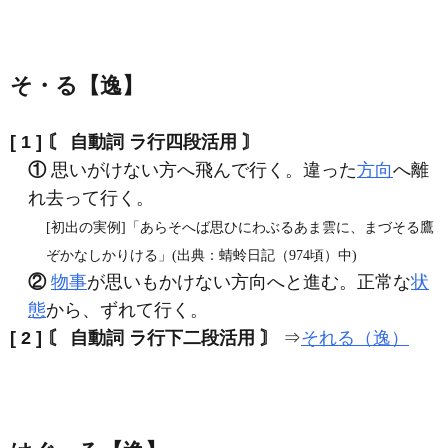
そ・る【逸】
[ 1 ]
〘 自動詞 ラ行四段活用 〙
①
思いがけない方へ飛んで行く。違った
方向
へ離
れ去って行く。
[初出の実例]「あらそへば思ひにわぶるあま雲に、まづそる鷹
ぞかなしかりける」(出典：蜻蛉日記（974頃）中)
②
物事
が思いもかけない方向へと進む。正常な
状
態
から、ずれて行く。
[ 2 ]
〘 自動詞 ラ行下二段活用 〙
⇒
それる（逸）