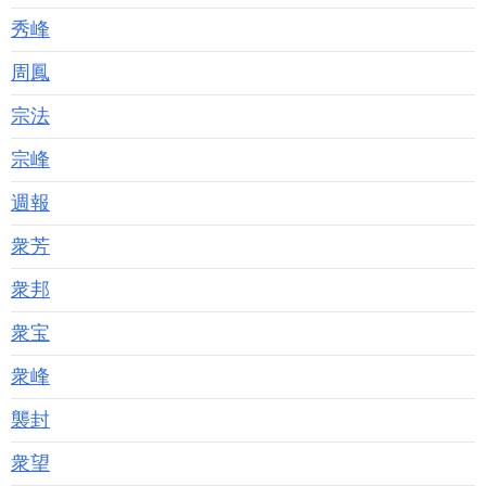
秀峰
周鳳
宗法
宗峰
週報
衆芳
衆邦
衆宝
衆峰
襲封
衆望