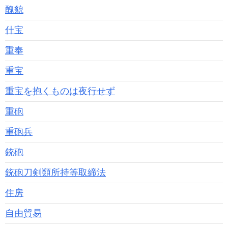
醜貌
什宝
重奉
重宝
重宝を抱くものは夜行せず
重砲
重砲兵
銃砲
銃砲刀剣類所持等取締法
住房
自由貿易