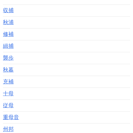
収捕
秋浦
修補
緝捕
襲歩
秋暮
充補
十母
従母
重母音
州邦