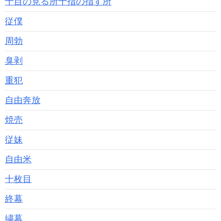
十目の見る所十指の指す所
従僕
周勃
臭剥
重犯
自由奔放
焼売
従妹
自由米
十枚目
終幕
繍幕