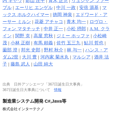
内 キヤウ
|
影山 庄平
|
青木 正児
|
リュシヤン ファー
ブル
|
エーリヒ エンゲル
|
中川 一政
|
安倍 源基
|
マ
ックス ホルクハイマー
|
徳岡 神泉
|
エドワード・ア
ーサー ミルン
|
花菱 アチャコ
|
青木 均一
|
ロヴロ・
フォン マタチッチ
|
中井 正一
|
小松 摂郎
|
A.M. クラ
イン
|
関野 克
|
高屋 窓秋
|
ジミー ホッファ
|
小松崎
茂
|
小林 正樹
|
有馬 頼義
|
佐竹 五三九
|
鮎川 哲也
|
薗部 澄
|
邦光 史郎
|
野村 秋介
|
林 与一
|
ハンス・ア
ダム2世
|
大川 豊
|
河内家 菊水丸
|
マルシア
|
酒井 法
子
|
藤島 武人
|
山田 純大
出典
日外アソシエーツ「367日誕生日大事典」
367日誕生日大事典について
情報
製造業システム開発 C#,Java等
株式会社インターテクノ