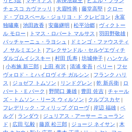
リヒ3世
|
マティアス
|
承快法親王
|
ピエル・フラン
チェスコ カヴァッリ
|
大眉性善
|
藤堂高堅
|
クロー
ド・プロスペール・ジョリヨ・ド クレビヨン
|
永富
独嘯庵
|
池田政香
|
安藤継明
|
松平治郷
|
ヴィクトー
ル モロー
|
トマス・ロバート マルサス
|
羽田野敬雄
|
バッチャーニュ・ラヨシュ
|
ドミンゴ・ファウスティ
ノ サルミエント
|
アレクサンドル・セルゲエヴィチ
ダルゴムイシスキー
|
村田 氏寿
|
坊城伸子
|
ハンケル
|
小布施 新三郎
|
上田 有沢
|
清浦 奎吾
|
ペリー
|
フセ
ヴォロド・ミハイロヴィチ ガルシン
|
フランク ハリ
ス
|
ジョゼフ トムソン
|
リンドグレン
|
乾 新兵衛
|
ロ
バート・E パーク
|
野間口 兼雄
|
豊田 佐吉
|
チャール
ズ・トムソン・リース ウィルソン
|
クルプスカヤ
|
フレデリック・フィリップ グローヴ
|
岸辺 福雄
|
ベ
ルグ
|
ランダウ
|
ジュリアス・アーサー ニューラン
ド
|
広田 弘毅
|
藤原 松三郎
|
ジョージ ネイサン
|
木