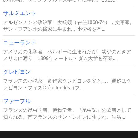
サルミエント
アルゼンチンの政治家，大統領（在任1868-74），文筆家。
サン・フアン州の貧家に生まれ，小学校を卒...
ニューランド
アメリカの化学者。ベルギーに生まれたが，幼少のときア
メリカに渡り，1899年ノートル・ダム大学を卒業...
クレビヨン
フランスの小説家。劇作家クレビヨンを父とし、通称はク
レビヨン・フィスCrébillon fils（フ...
ファーブル
フランスの昆虫学者、博物学者。『昆虫記』の著者として
知られる。南フランスのサン・レオンに生まれ、生活...