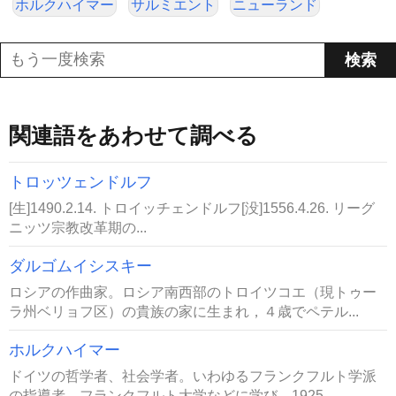
ホルクハイマー
サルミエント
ニューランド
関連語をあわせて調べる
トロッツェンドルフ
[生]1490.2.14. トロイッチェンドルフ[没]1556.4.26. リーグ
ニッツ宗教改革期の...
ダルゴムイシスキー
ロシアの作曲家。ロシア南西部のトロイツコエ（現トゥー
ラ州ベリョフ区）の貴族の家に生まれ，４歳でペテル...
ホルクハイマー
ドイツの哲学者、社会学者。いわゆるフランクフルト学派
の指導者。フランクフルト大学などに学び、1925...