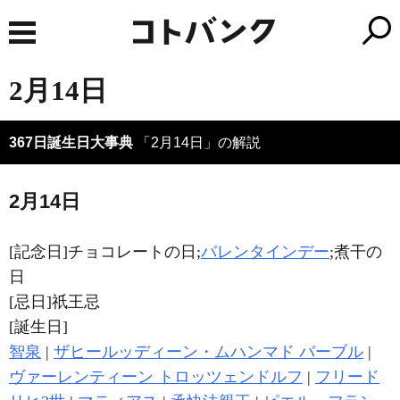
2月14日
367日誕生日大事典
「2月14日」の解説
2月14日
[記念日]チョコレートの日;
バレンタインデー
;煮干の
日
[忌日]祇王忌
[誕生日]
智泉
|
ザヒールッディーン・ムハンマド バーブル
|
ヴァーレンティーン トロッツェンドルフ
|
フリード