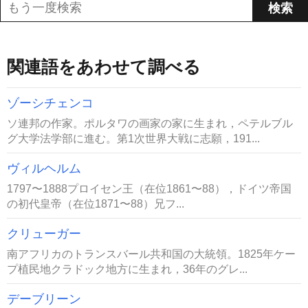
関連語をあわせて調べる
ゾーシチェンコ
ソ連邦の作家。ポルタワの画家の家に生まれ，ペテルブル
グ大学法学部に進む。第1次世界大戦に志願，191...
ヴィルヘルム
1797〜1888プロイセン王（在位1861〜88），ドイツ帝国
の初代皇帝（在位1871〜88）兄フ...
クリューガー
南アフリカのトランスバール共和国の大統領。1825年ケー
プ植民地クラドック地方に生まれ，36年のグレ...
デーブリーン