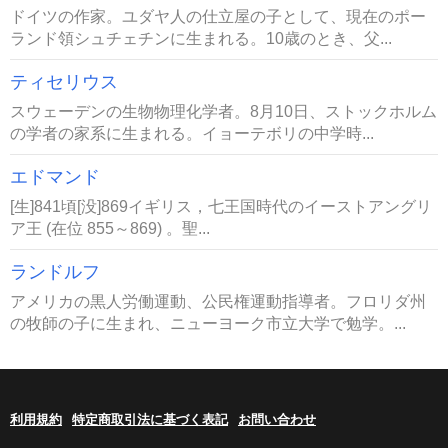
ドイツの作家。ユダヤ人の仕立屋の子として、現在のポー
ランド領シュチェチンに生まれる。10歳のとき、父...
ティセリウス
スウェーデンの生物物理化学者。8月10日、ストックホルム
の学者の家系に生まれる。イョーテボリの中学時...
エドマンド
[生]841頃[没]869イギリス，七王国時代のイーストアングリ
ア王 (在位 855～869) 。聖...
ランドルフ
アメリカの黒人労働運動、公民権運動指導者。フロリダ州
の牧師の子に生まれ、ニューヨーク市立大学で勉学。...
利用規約
特定商取引法に基づく表記
お問い合わせ