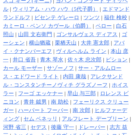
スコ キーノ(キーニ)
|
ヨハン・コンラート ディッペ
ル
|
ウィリアム・ハウ ハウ（5代子爵）
|
エドマンド
ランドルフ
|
ビセンテ ゲレーロ
|
ツンツ
|
福住 検校
|
カミーロ・ベンソ カヴール（伯爵）
|
ペロー
|
白石
照山
|
山田 文右衛門
|
ゴンサルヴェス ディアス
|
ゴ
ーシェン
|
横山猶蔵
|
栗栖天山
|
大井 憲太郎
|
アバ
イ・クナンバーエフ
|
ヴィルヘルム ライン
|
本山 彦
一
|
井口 省吾
|
青木 琴水
|
佐々木 忠次郎
|
ピション
|
カール モーザー
|
サゾーノフ
|
サー・アルムロー
ス・エドワード ライト
|
内田 康哉
|
アレクサンド
ル・コンスタンチーノヴィチ グラズノーフ
|
ホイス
ラー
|
フーゴ エッケナー
|
早山 与三郎
|
ロレンス ビ
ニヨン
|
青井 鉞男
|
南 助松
|
フェーリクス クリュー
ガー
|
ハーバート フーバー
|
南 次郎
|
ヒルファーデ
ィング
|
セム ベネッリ
|
アルフレート デーブリーン
|
河野 省三
|
セデス
|
後藤 守一
|
ドレーパー
|
志方 益