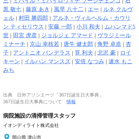
三
|
ミハイル・ミハイロヴィチ ゾーシチェンコ
|
石
黒 敬七
|
藤原 あき
|
風早 八十二
|
エー
|
ルネ クルヴ
ェル
|
村田 勝四郎
|
アルネ・ヴィルヘルム・カウリ
ン ティセリウス
|
安藤 一郎
|
小川 和夫
|
ムハンマド5
世
|
田宮 虎彦
|
ジョルジェ アマード
|
ヴラジミール
ミナーチ
|
京山 幸枝若
|
唐牛 健太郎
|
角野 卓造
|
杏
子
|
アントニオ バンデラス
|
筧 利夫
|
北沢 豪
|
ロイ
キーン
|
イルハン マンスズ
|
安倍 なつみ
|
速水 もこ
みち
出典
日外アソシエーツ「367日誕生日大事典」
367日誕生日大事典について
情報
病院施設の清掃管理スタッフ
イオンディライト株式会社
岡山県 津山市