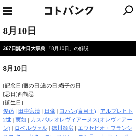
8月10日
367日誕生日大事典
「8月10日」の解説
8月10日
[記念日]宿の日;道の日;帽子の日
[忌日]西鶴忌
[誕生日]
俊芿
|
田中宗清
|
日像
|
ヨハン(盲目王)
|
アルブレヒト
2世
|
実如
|
カスパル オレヴィアーヌス(オレヴィアー
ン)
|
ロベルヴァル
|
徳川頼房
|
エウセビオ・フランシ