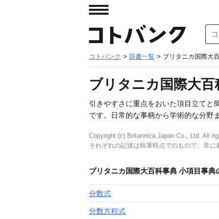
コトバンク
>
辞書一覧
> ブリタニカ国際大
ブリタニカ国際大百
引きやすさに重点をおいた項目立てと
です。日常的な事柄から学術的な分野
Copyright (c) Britannica Japan Co., Ltd. All ri
それぞれの記述は執筆時点でのもので、常に
ブリタニカ国際大百科事典 小項目事典
分数式
分数方程式