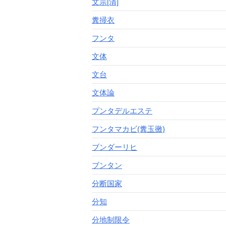
文宗[清]
糞掃衣
フンタ
文体
文台
文体論
プンタデルエステ
フンタマカビ(糞玉黴)
ブンダーリヒ
ブンタン
分断国家
分知
分地制限令