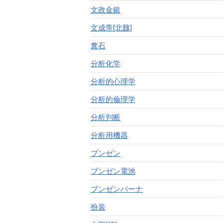
文政金銀
文成帝[北魏]
糞石
分析化学
分析的心理学
分析的倫理学
分析判断
分析用機器
ブンゼン
ブンゼン電池
ブンゼンバーナ
扮装