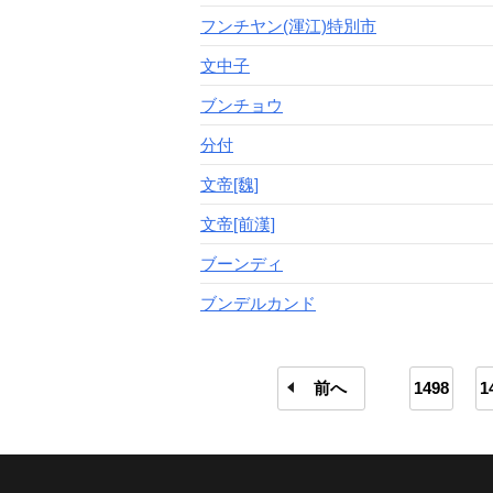
フンチヤン(渾江)特別市
文中子
ブンチョウ
分付
文帝[魏]
文帝[前漢]
ブーンディ
ブンデルカンド
前へ
1498
1