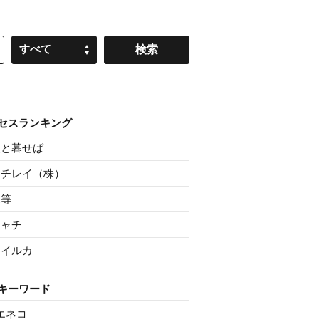
すべて
セスランキング
父と暮せば
ニチレイ（株）
親等
シャチ
マイルカ
キーワード
エネコ