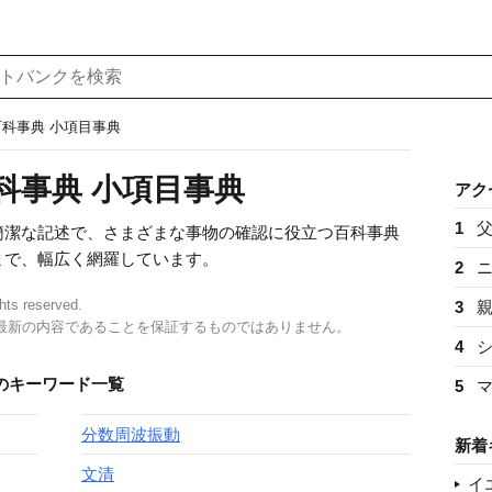
百科事典 小項目事典
科事典 小項目事典
アク
1
簡潔な記述で、さまざまな事物の確認に役立つ百科事典
まで、幅広く網羅しています。
2
ghts reserved.
3
最新の内容であることを保証するものではありません。
4
のキーワード一覧
5
分数周波振動
新着
文清
イ