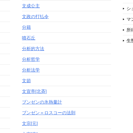
文成公主
シ
文政の打払令
マ
分籍
所
噴石丘
生
分析的方法
分析哲学
分析法学
文節
文宣帝[北斉]
ブンゼンの氷熱量計
ブンゼン＝ロスコーの法則
文宗[元]