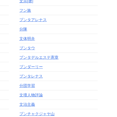
文宗[唐]
フン族
プンタアレナス
分隊
文体明弁
ブンタウ
プンタデルエステ憲章
ブンダーリー
プンタレナス
分団学習
文壇人物評論
文治主義
プンチャクジャヤ山