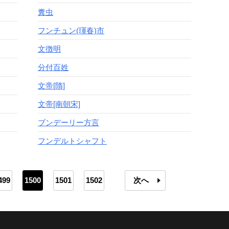
糞虫
フンチュン(琿春)市
文徴明
分付百姓
文帝[隋]
文帝[南朝宋]
ブンデーリー方言
フンデルトシャフト
499
1500
1501
1502
次へ