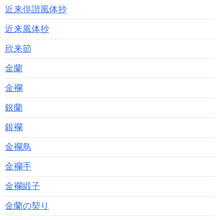
近来俳諧風体抄
近来風体抄
欣来節
金蘭
金襴
銀蘭
銀襴
金襴鳥
金襴手
金襴緞子
金蘭の契り