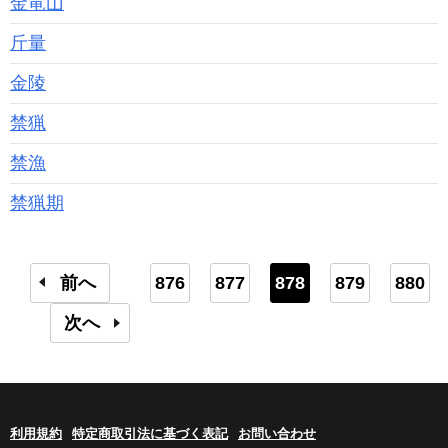
金竜山
斤量
金陵
禁猟
禁漁
禁猟期
前へ
876
877
878
879
880
次へ
利用規約
特定商取引法に基づく表記
お問い合わせ