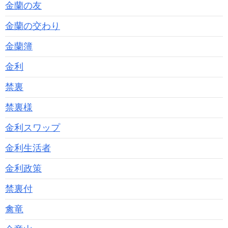
金蘭の友
金蘭の交わり
金蘭簿
金利
禁裏
禁裏様
金利スワップ
金利生活者
金利政策
禁裏付
禽竜