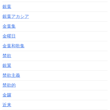
銀葉
銀葉アカシア
金葉集
金曜日
金葉和歌集
禁欲
銀翼
禁欲主義
禁欲的
金鑼
近来