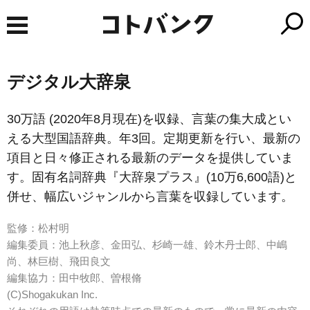
デジタル大辞泉
30万語 (2020年8月現在)を収録、言葉の集大成とい
える大型国語辞典。年3回。定期更新を行い、最新の
項目と日々修正される最新のデータを提供していま
す。固有名詞辞典『大辞泉プラス』(10万6,600語)と
併せ、幅広いジャンルから言葉を収録しています。
監修：松村明
編集委員：池上秋彦、金田弘、杉崎一雄、鈴木丹士郎、中嶋
尚、林巨樹、飛田良文
編集協力：田中牧郎、曽根脩
(C)Shogakukan Inc.