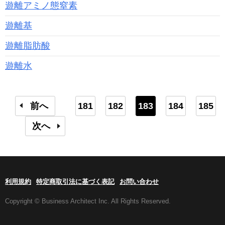
遊離アミノ態窒素
遊離基
遊離脂肪酸
遊離水
前へ
181
182
183
184
185
次へ
利用規約
特定商取引法に基づく表記
お問い合わせ
Copyright © Business Architect Inc. All Rights Reserved.