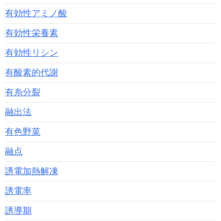
有効性アミノ酸
有効性栄養素
有効性リシン
有酸素的代謝
有糸分裂
融出法
有色野菜
融点
誘電加熱解凍
誘電率
誘導期