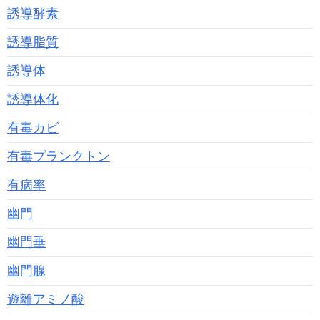
誘導酵素
誘導脂質
誘導体
誘導体化
有毒カビ
有毒プランクトン
有病率
幽門
幽門垂
幽門腺
遊離アミノ酸