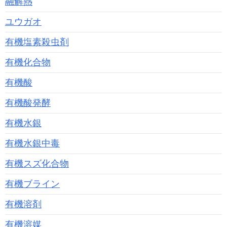
融解熱
ユウガオ
有機塩素殺虫剤
有機化合物
有機酸
有機酸発酵
有機水銀
有機水銀中毒
有機スズ化合物
有機ブライン
有機溶剤
有機溶媒