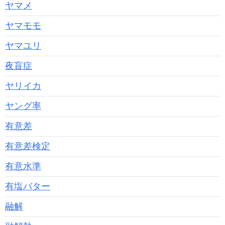
ヤマメ
ヤマモモ
ヤマユリ
夜盲症
ヤリイカ
ヤング率
有意差
有意差検定
有意水準
有塩バター
融解