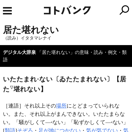
居た堪れない
（読み）イタタマレナイ
デジタル大辞泉
「居た堪れない」の意味・読み・例文・類
語
いたたまれ◦ない〔ゐたたまれない〕【居
た
▽
堪れない】
［連語］
それ以上その
場所
にとどまっていられな
い。また、それ以上がまんできない。いたたまらな
い。「騒がしくて―◦ない」「恥ずかしくて―◦ない」
[
類語
]
そぞろ
・
足が地につかない
・
気が気でない
・
気