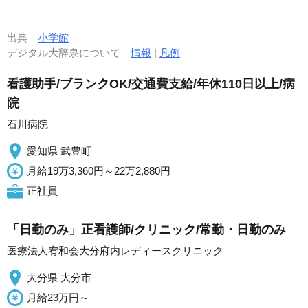
出典
小学館
デジタル大辞泉について
情報
|
凡例
看護助手/ブランクOK/交通費支給/年休110日以上/病
院
石川病院
愛知県 武豊町
月給19万3,360円～22万2,880円
正社員
「日勤のみ」正看護師/クリニック/常勤・日勤のみ
医療法人宥和会大分府内レディースクリニック
大分県 大分市
月給23万円～