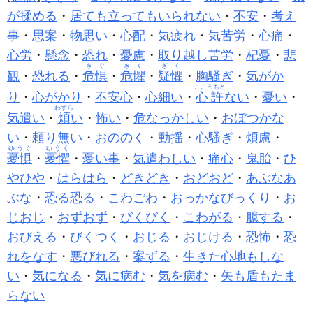
が揉める
・
居ても立ってもいられない
・
不安
・
考え
事
・
思案
・
物思い
・
心配
・
気疲れ
・
気苦労
・
心痛
・
心労
・
懸念
・
恐れ
・
憂慮
・
取り越し苦労
・
杞憂
・
悲
きぐ
きく
ぎく
観
・
恐れる
・
危惧
・
危懼
・
疑懼
・
胸騒ぎ
・
気がか
こころもと
り
・
心がかり
・
不安心
・
心細い
・
心許
ない
・
憂い
・
わずら
気遣い
・
煩
い
・
怖い
・
危なっかしい
・
おぼつかな
い
・
頼り無い
・
おののく
・
動揺
・
心騒ぎ
・
煩慮
・
ゆうぐ
ゆうく
憂惧
・
憂懼
・
憂い事
・
気遣わしい
・
痛心
・
鬼胎
・
ひ
やひや
・
はらはら
・
どきどき
・
おどおど
・
あぶなあ
ぶな
・
恐る恐る
・
こわごわ
・
おっかなびっくり
・
お
じおじ
・
おずおず
・
びくびく
・
こわがる
・
臆する
・
おびえる
・
びくつく
・
おじる
・
おじける
・
恐怖
・
恐
れをなす
・
悪びれる
・
案ずる
・
生きた心地もしな
い
・
気になる
・
気に病む
・
気を病む
・
矢も盾もたま
らない