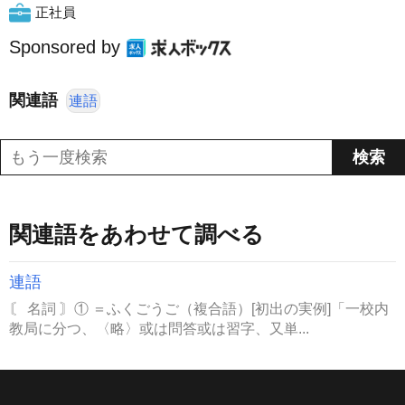
正社員
Sponsored by
関連語
連語
関連語をあわせて調べる
連語
〘 名詞 〙① ＝ふくごうご（複合語）[初出の実例]「一校内
教局に分つ、〈略〉或は問答或は習字、又単...