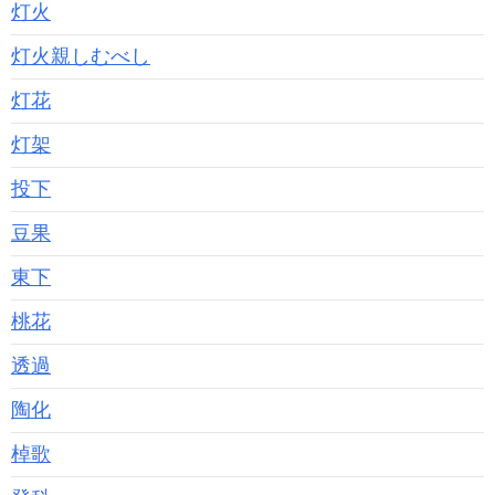
灯火
灯火親しむべし
灯花
灯架
投下
豆果
東下
桃花
透過
陶化
棹歌