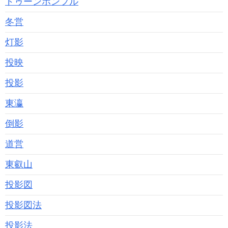
ドゥーンホンフル
冬営
灯影
投映
投影
東瀛
倒影
道営
東叡山
投影図
投影図法
投影法