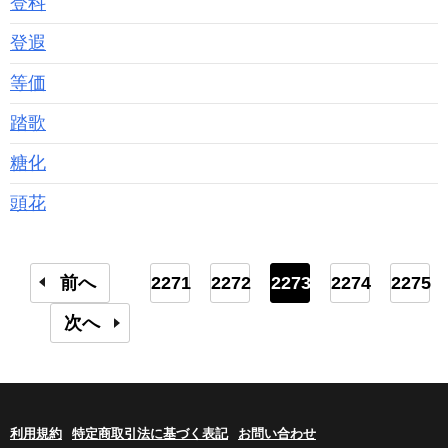
登科
登遐
等価
踏歌
糖化
頭花
前へ
2271
2272
2273
2274
2275
次へ
利用規約
特定商取引法に基づく表記
お問い合わせ