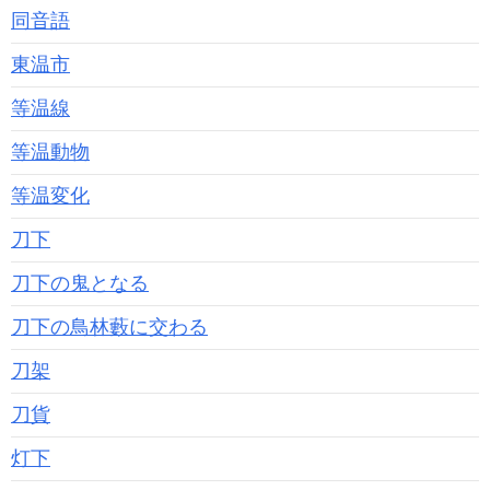
同音語
東温市
等温線
等温動物
等温変化
刀下
刀下の鬼となる
刀下の鳥林藪に交わる
刀架
刀貨
灯下