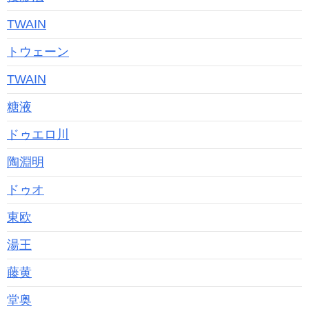
TWAIN
トウェーン
TWAIN
糖液
ドゥエロ川
陶淵明
ドゥオ
東欧
湯王
藤黄
堂奥