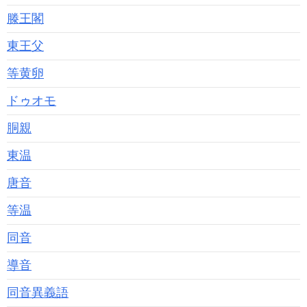
滕王閣
東王父
等黄卵
ドゥオモ
胴親
東温
唐音
等温
同音
導音
同音異義語