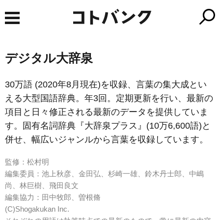
デジタル大辞泉
30万語 (2020年8月現在)を収録、言葉の集大成とい
える大型国語辞典。年3回。定期更新を行い、最新の
項目と日々修正される最新のデータを提供していま
す。固有名詞辞典『大辞泉プラス』(10万6,600語)と
併せ、幅広いジャンルから言葉を収録しています。
監修：松村明
編集委員：池上秋彦、金田弘、杉崎一雄、鈴木丹士郎、中嶋
尚、林巨樹、飛田良文
編集協力：田中牧郎、曽根脩
(C)Shogakukan Inc.