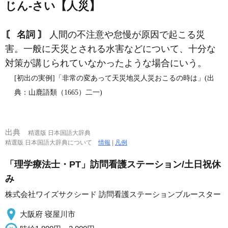
じん‐さい【人災】
〘 名詞 〙
人間の不注意や怠慢が原因で起こる災
害。一般に天災とされる水害などについて、十分な
対策が講じられていなかったような場合にいう。
[初出の実例]「非常の変あって天災地災人災おこるの時は」(出
典：山鹿語類（1665）二一)
出典
精選版 日本国語大辞典
精選版 日本国語大辞典について
情報
|
凡例
「理学療法士・PT」訪問看護ステーション/土日祝休
み
株式会社ワイズサクシード 訪問看護ステーションブルースター
大阪府 寝屋川市