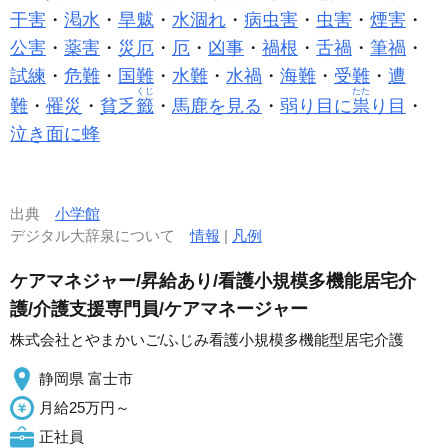
干害
・
渇水
・
旱魃
・
水涸れ
・
病虫害
・
虫害
・
煙害
・
公害
・
薬害
・
災厄
・
厄
・
凶事
・
禍根
・
舌禍
・
筆禍
・
試練
・
危難
・
国難
・
水難
・
水禍
・
海難
・
受難
・
遭
くじ
たた
難
・
罹災
・
貧乏
籤
・
馬鹿を見る
・
弱り目に
祟
り目
・
泣き面に蜂
出典
小学館
デジタル大辞泉について
情報
|
凡例
ケアマネジャー/昇給あり/看護小規模多機能居宅介
護/介護支援専門員/ケアマネージャー
株式会社とやまかいご/ふじみ看護小規模多機能型居宅介護
静岡県 富士市
月給25万円～
正社員