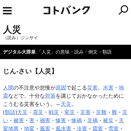
人災
（読み）ジンサイ
デジタル大辞泉
「人災」の意味・読み・例文・類語
じん‐さい【人災】
人間
の不注意や怠慢が
原因
で起こる
災害
。
水害
・
地
震
などで、十分な
対策
を講じておかなかったために
こうむる災害をいう。⇔
天災
。
[
類語
]
天災
・
震災
・
戦災
・
変災
・
災害
・
災難
・
難
・
災
い
・
被害
・
害
・
禍害
・
惨害
・
惨禍
・
災禍
・
被災
・
天
変地異
・
地変
・
風害
・
風水害
・
冷害
・
霜害
・
雪害
・