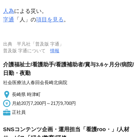
人為
による災い。
字通
「人」の
項目を見る
。
出典
平凡社「普及版 字通」
普及版 字通について
情報
介護福祉士/看護助手/看護補助者/賞与3.6ヶ月分/病院/
日勤・夜勤
社会医療法人春回会長崎北病院
長崎県 時津町
月給20万7,200円～21万9,700円
正社員
SNSコンテンツ企画・運用担当「看護roo・」/人材