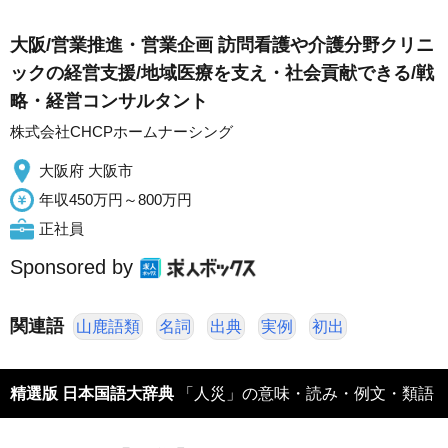
大阪/営業推進・営業企画 訪問看護や介護分野クリニ
ックの経営支援/地域医療を支え・社会貢献できる/戦
略・経営コンサルタント
株式会社CHCPホームナーシング
大阪府 大阪市
年収450万円～800万円
正社員
Sponsored by
関連語
山鹿語類
名詞
出典
実例
初出
精選版 日本国語大辞典
「人災」の意味・読み・例文・類語