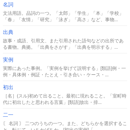
名詞
文法用語。品詞の一つ。「太郎」「学生」「本」「学校」
「春」「友情」「研究」「泳ぎ」「高さ」など、事物...
出典
故事・成語、引用文、また引用された語句などの出所であ
る書物。典拠。「出典をさがす」「出典を明示する」...
実例
実際にあった事例。「実例を挙げて説明する」[類語]例・一
例・具体例・例証・たとえ・引き合い・ケース・...
初出
［名］(スル)初めて出ること。最初に現れること。「室町時
代に初出したと思われる言葉」[類語]放出・排...
二一
〘 名詞 〙 二つのうちの一つ。また、どちらかを選択するこ
と。転じて、いちかばちか。[初出の実例]「...