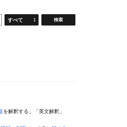
すべて
草
を
解釈
する」「英文
解釈
」