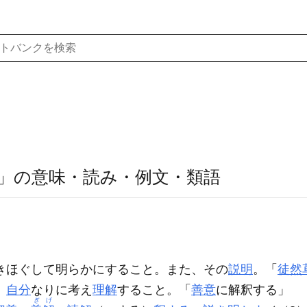
」の意味・読み・例文・類語
きほぐして明らかにすること。また、その
説明
。「
徒然
、
自分
なりに考え
理解
すること。「
善意
に
解釈
する」
ぎげ