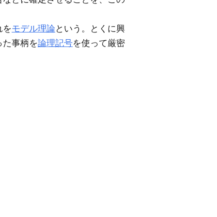
れを
モデル理論
という。とくに興
った事柄を
論理記号
を使って厳密