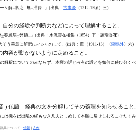
一々解
釈之
無
滞停
」(出典：
古事談
（1212‐15頃）三)
二
一
二
一
、自分の経験や判断力などによって理解すること。
使
春風扇
弊幬
」(出典：水流雲在楼集（1854）下・題瑞香花)
三
二
一
大そう善意に解釈
して」(出典：雁（1911‐13）〈
森鴎外
〉六)
(カイシャク)
の内容が動かないように定めること。
条の解釈についてのみならず、本権の訴と占有の訴とを如何に使ひ分くべ
呉音 ) 仏語。経典の文を分解してその義理を知らせるこ
には機をば出離の縁もなき凡夫としめして本願に帰せしむるこそたくみなれ」
大辞典について
情報
|
凡例