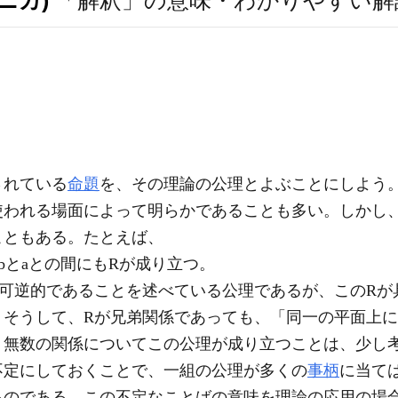
ニカ)
「解釈」の意味・わかりやすい解
されている
命題
を、その理論の公理とよぶことにしよう
使われる場面によって明らかであることも多い。しかし
こともある。たとえば、
bとaとの間にもRが成り立つ。
可逆的であることを述べている公理であるが、このRが
。そうして、Rが兄弟関係であっても、「同一の平面上
、無数の関係についてこの公理が成り立つことは、少し
不定にしておくことで、一組の公理が多くの
事柄
に当て
るのである。この不定なことばの意味を理論の応用の場