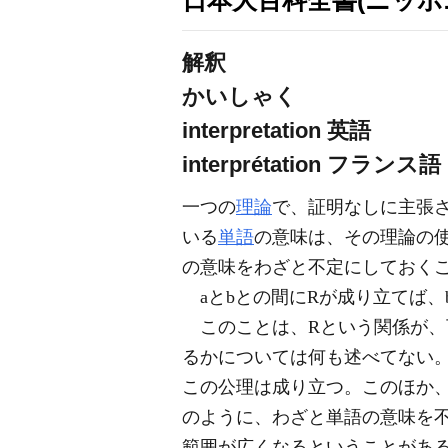
日本大百科全書(ニッポ
解釈
かいしゃく
interpretation
英語
interprétation
フランス語
一つの
理論
で、証明なしに主張
いる
単語
の意味は、その理論の
の意味をわざと不定にしておく
aとbとの間にRが成り立てば、
このことは、Rという関係が、
るかについては何も述べてない
この公理は成り立つ。このほか
のように、わざと単語の意味を
範囲が広くなるということがあ