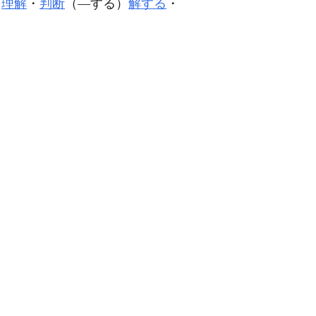
）
理解
・
判断
（―する）
解する
・