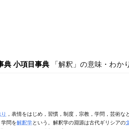
事典 小項目事典
「解釈」の意味・わか
ぶり
，表情をはじめ，習慣，制度，宗教，学問，芸術な
う学問を
解釈学
という。解釈学の淵源は古代ギリシアの