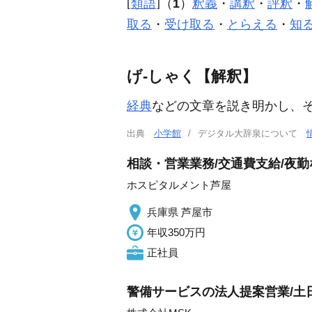
[
類語
]（
1
）
釈義
・
講釈
・
評釈
・
取る
・
受け取る
・
とらえる
・
知
げ‐しゃく【解釈】
経典
などの文章を説き明かし、
出典
小学館
デジタル大辞泉について
相談・営業業務/交通費支給/夜勤
ホスピタルメント芦屋
兵庫県 芦屋市
年収350万円
正社員
警備サービスの法人提案営業/土