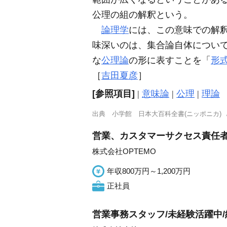
公理の組の解釈という。
論理学
には、この意味での解
味深いのは、集合論自体につい
な
公理論
の形に表すことを「
形
［
吉田夏彦
］
[参照項目]
|
意味論
|
公理
|
理論
出典
小学館 日本大百科全書(ニッポニカ)
営業、カスタマーサクセス責任
株式会社OPTEMO
年収800万円～1,200万円
正社員
営業事務スタッフ/未経験活躍中/