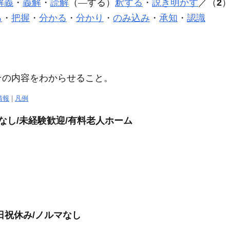
解義
・
義解
・
読解
（―する）
釈する
・
説き明かす
／（
2
る
・
把握
・
分かる
・
分かり
・
のみ込み
・
承知
・
認識
その内容をわからせること。
情報
|
凡例
なし/未経験歓迎/有料老人ホーム
日祝休み/ノルマなし