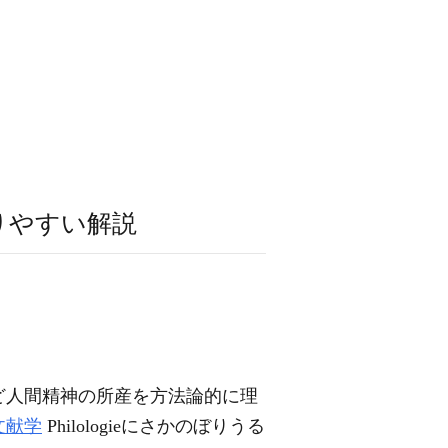
りやすい解説
ど人間精神の所産を方法論的に理
文献学
Philologieにさかのぼりうる