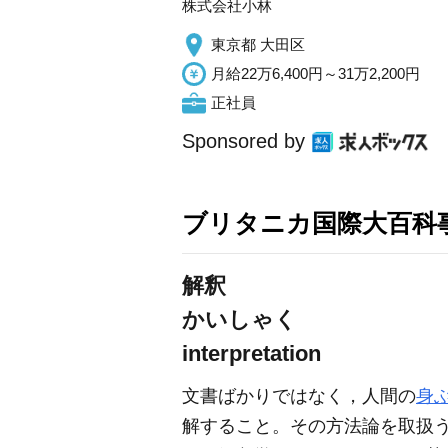
株式会社小林
東京都 大田区
月給22万6,400円～31万2,200円
正社員
Sponsored by
ブリタニカ国際大百科
解釈
かいしゃく
interpretation
文書ばかりではなく，人間の
身
解すること。その方法論を取扱