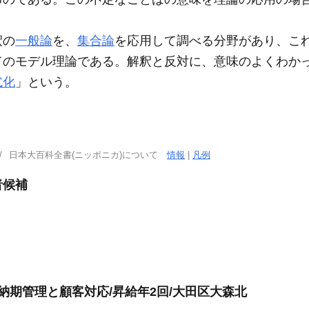
釈の
一般論
を、
集合論
を応用して調べる分野があり、こ
てのモデル理論である。解釈と反対に、意味のよくわか
式化
」という。
日本大百科全書(ニッポニカ)について
情報
|
凡例
者候補
納期管理と顧客対応/昇給年2回/大田区大森北