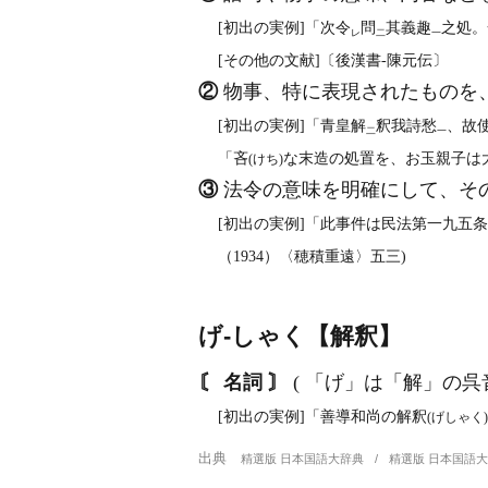
[初出の実例]「次令
問
其義趣
之処。
レ
二
一
[その他の文献]〔後漢書‐陳元伝〕
②
物事、特に表現されたものを
[初出の実例]「青皇解
釈我詩愁
、故
二
一
「吝
な末造の処置を、お玉親子は
(けち)
③
法令の意味を明確にして、そ
[初出の実例]「此事件は民法第一九五
（1934）〈穂積重遠〉五三)
げ‐しゃく【解釈】
〘 名詞 〙
( 「げ」は「解」の
[初出の実例]「善導和尚の解釈
(げしゃく)
出典
精選版 日本国語大辞典
精選版 日本国語