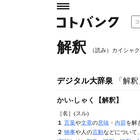
解釈
（読み）カイシャク
デジタル大辞泉
「解釈
かい‐しゃく【解釈】
［名］
(スル)
１
言葉
や
文章
の
意味
・
内容
を解
２
物事
や人の
言動
などについて