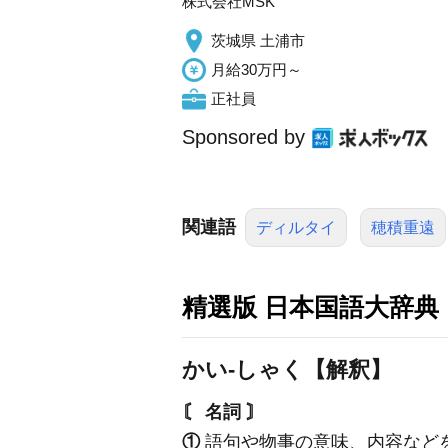
株式会社MSK
茨城県 土浦市
月給30万円～
正社員
Sponsored by
関連語
ディルタイ
穂積重遠
精選版 日本国語大辞典
かい‐しゃく【解釈】
〘 名詞 〙
①
語句や物事の意味、内容など