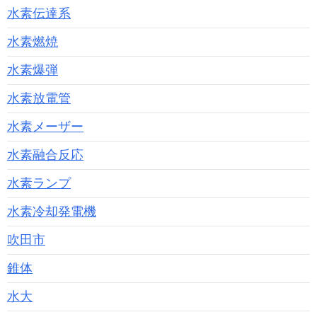
水素伝達系
水素燃焼
水素爆弾
水素放電管
水素メーザー
水素融合反応
水素ランプ
水素冷却発電機
吹田市
錐体
水大