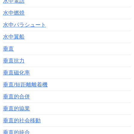
水中電話
水中燃焼
水中パラシュート
水中翼船
垂直
垂直抗力
垂直磁化率
垂直/短距離離着機
垂直的合併
垂直的協業
垂直的社会移動
垂直的統合