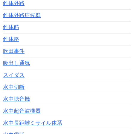
錐体外路
錐体外路症候群
錐体筋
錐体路
吹田事件
吸出し通気
スイダス
水中切断
水中聴音機
水中超音波機器
水中長距離ミサイル体系