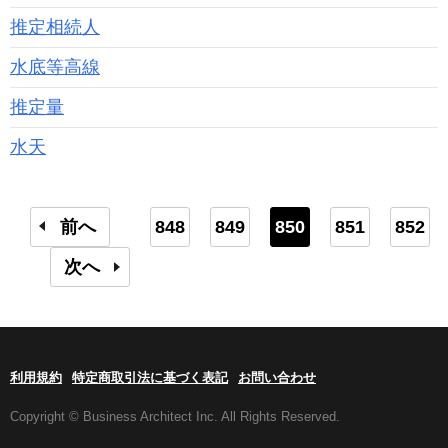
推定相続人
水底等高線
推定量
水天
前へ
848
849
850
851
852
次へ
利用規約
特定商取引法に基づく表記
お問い合わせ
Copyright © Business Architect Inc. All Rights Reserved.