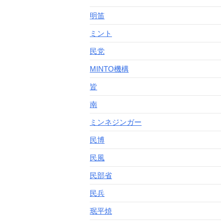
明笛
ミント
民党
MINTO機構
皆
南
ミンネジンガー
民博
民風
民部省
民兵
珉平焼