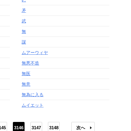
矛
武
無
謀
ムアーウィヤ
無悪不造
無医
無意
無為に入る
ムイエット
145
3146
3147
3148
次へ