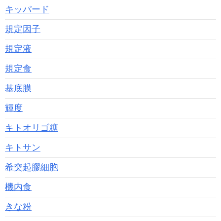
キッパード
規定因子
規定液
規定食
基底膜
輝度
キトオリゴ糖
キトサン
希突起膠細胞
機内食
きな粉