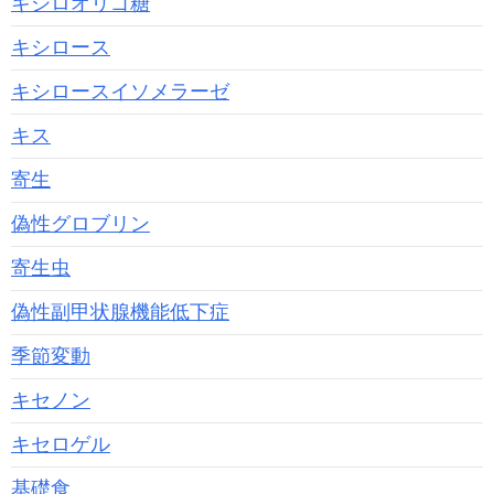
キシロオリゴ糖
キシロース
キシロースイソメラーゼ
キス
寄生
偽性グロブリン
寄生虫
偽性副甲状腺機能低下症
季節変動
キセノン
キセロゲル
基礎食