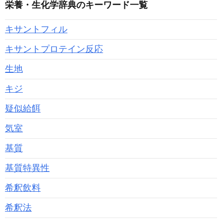
栄養・生化学辞典のキーワード一覧
キサントフィル
キサントプロテイン反応
生地
キジ
疑似給餌
気室
基質
基質特異性
希釈飲料
希釈法