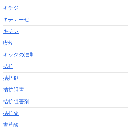
キチジ
キチナーゼ
キチン
喫煙
キックの法則
拮抗
拮抗剤
拮抗阻害
拮抗阻害剤
拮抗薬
吉草酸