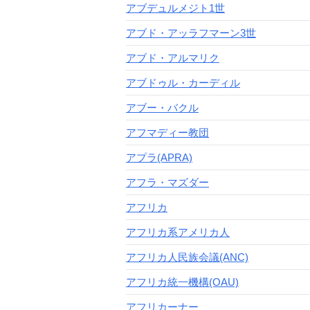
アブデュルメジト1世
アブド・アッラフマーン3世
アブド・アルマリク
アブドゥル・カーディル
アブー・バクル
アフマディー教団
アプラ(APRA)
アフラ・マズダー
アフリカ
アフリカ系アメリカ人
アフリカ人民族会議(ANC)
アフリカ統一機構(OAU)
アフリカーナー