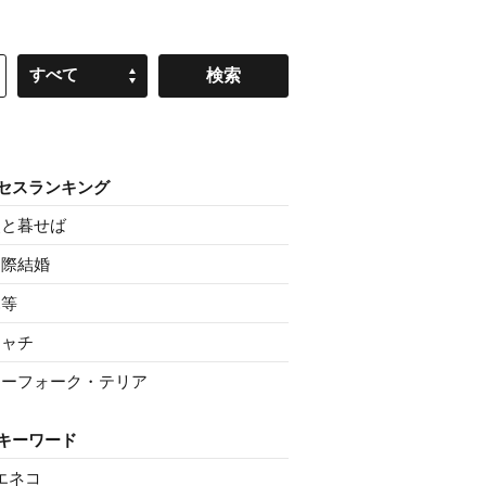
すべて
セスランキング
父と暮せば
国際結婚
親等
シャチ
ノーフォーク・テリア
キーワード
エネコ