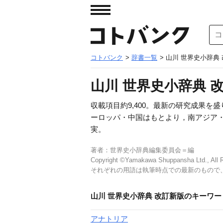
コトバンク
>
辞書一覧
> 山川 世界史小辞典
山川 世界史小辞典 
収載項目約9,400。最新の研究成果を
ーロッパ・中国はもとより，南アジア
実。
著者：世界史小辞典編集委員会＝編
Copyright ©Yamakawa Shuppansha Ltd., All R
それぞれの用語は執筆時点での最新のもので
山川 世界史小辞典 改訂新版のキーワー
アナトリア