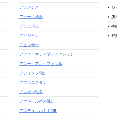
アナバシス
シ
アナール学派
所
アニミズム
生
アビジャン
裁
アヒンサー
アファーマティブ・アクション
アブー・アル・ファズル
アフォンソ5世
アフガニスタン
アフガン戦争
アブキール湾の戦い
アブデュルハミト2世