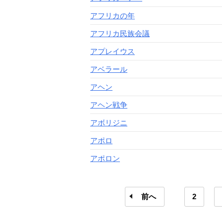
アフリカの年
アフリカ民族会議
アプレイウス
アベラール
アヘン
アヘン戦争
アボリジニ
アポロ
アポロン
前へ
2