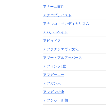
アナーニ事件
アナバプティスト
アナルコ・サンディカリスム
アパルトヘイト
アビュドス
アファナシエヴォ文化
アブー・アルアッバース
アフォンソ1世
アフガーニー
アフガン人
アフガン紛争
アフシャール朝