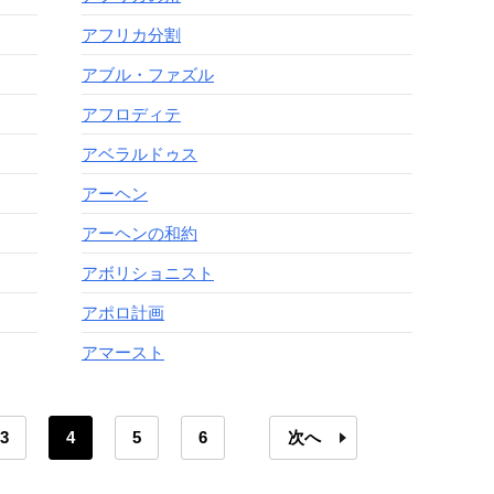
アフリカ分割
アブル・ファズル
アフロディテ
アベラルドゥス
アーヘン
アーヘンの和約
アボリショニスト
アポロ計画
アマースト
3
4
5
6
次へ