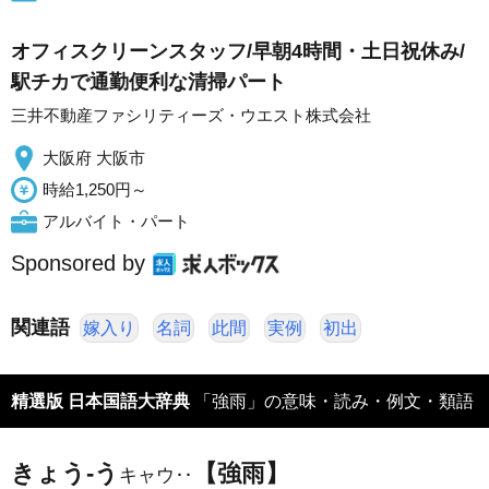
オフィスクリーンスタッフ/早朝4時間・土日祝休み/
駅チカで通勤便利な清掃パート
三井不動産ファシリティーズ・ウエスト株式会社
大阪府 大阪市
時給1,250円～
アルバイト・パート
Sponsored by
関連語
嫁入り
名詞
此間
実例
初出
精選版 日本国語大辞典
「強雨」の意味・読み・例文・類語
きょう‐う
【強雨】
キャウ‥