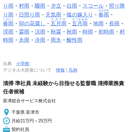
り雨
・
村雨
・
驟雨
・
夕立
・
白雨
・
スコール
・
照り降
はるさめ
り雨
・
日照り雨
・
天気雨
・
狐の嫁入り
・
春雨
・
しゅんう
さみだれ
さつきあめ
春雨
・
卯の花腐し
・
五月雨
・
五月雨
・
地雨
・
長雨
・
淫雨
・
霖雨
・
涼雨
・
秋霖
・
秋雨
・
時雨
・
初時雨
・
村
時雨
・
氷雨
・
冷雨
・
雨氷
・
酸性雨
出典
小学館
デジタル大辞泉について
情報
|
凡例
清掃 準社員 未経験から目指せる監督職 清掃業務責
任者候補
富津総合サービス株式会社
千葉県 富津市
月給21万円～25万円
契約社員