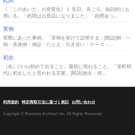
此間
《「このあいだ」の音変化》１ 先日。先ごろ。副詞的にも
用いる。「此間はお世話になりました」「此間会っ...
実例
実際にあった事例。「実例を挙げて説明する」[類語]例・一
例・具体例・例証・たとえ・引き合い・ケース・...
初出
［名］(スル)初めて出ること。最初に現れること。「室町時
代に初出したと思われる言葉」[類語]放出・排...
利用規約
特定商取引法に基づく表記
お問い合わせ
Copyright © Business Architect Inc. All Rights Reserved.