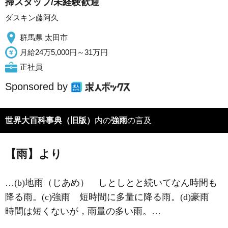
掃スタッフ/未経験歓迎
ダスキン藤阿久
群馬県 太田市
月給24万5,000円～31万円
正社員
Sponsored by
世界大百科事典（旧版）
内の
強雨
の言及
【雨】より
…(b)地雨（じあめ） しとしとと続いてなん時間も
降る雨。(c)強雨 短時間に多量に降る雨。(d)豪雨
時間は短くないが，雨量の多い雨。…