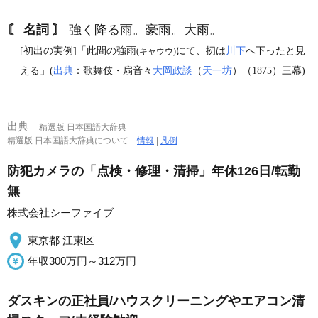
〘 名詞 〙
強く降る雨。豪雨。大雨。
[初出の実例]「此間の強雨
にて、扨は
川下
へ下ったと見
(キャウウ)
える」(
出典
：歌舞伎・扇音々
大岡政談
（
天一坊
）（1875）三幕)
出典
精選版 日本国語大辞典
精選版 日本国語大辞典について
情報
|
凡例
防犯カメラの「点検・修理・清掃」年休126日/転勤
無
株式会社シーファイブ
東京都 江東区
年収300万円～312万円
ダスキンの正社員/ハウスクリーニングやエアコン清