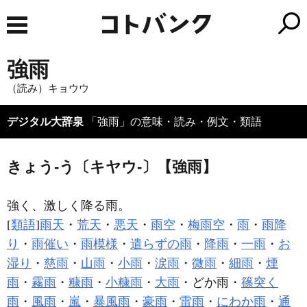
強雨
（読み）キョウウ
デジタル大辞泉
「強雨」の意味・読み・例文・類語
きょう‐う〔キヤウ‐〕【強雨】
強く、激しく降る雨。
[
類語
]
雨天
・
荒天
・
悪天
・
雨空
・
梅雨空
・
雨
・
雨降
り
・
雨催い
・
雨模様
・
遣らずの雨
・
降雨
・
一雨
・
お
湿り
・
慈雨
・
山雨
・
小雨
・
涙雨
・
微雨
・
細雨
・
煙
雨
・
霧雨
・
糠雨
・
小糠雨
・
大雨
・どか雨・
篠突く
雨
・
風雨
・
嵐
・
暴風雨
・
豪雨
・
雷雨
・
にわか雨
・
通