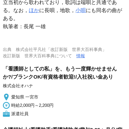
立当初から歌われており，歌詞は端唄と共通であ
る。なお，
ほか
に長唄，地歌，
小唄
にも同名の曲が
ある。
執筆者：
長尾 一雄
出典
株式会社平凡社「改訂新版 世界大百科事典」
改訂新版 世界大百科事典について
情報
「看護師としての私」を、もう一度輝かせません
か?/ブランクOK/有資格者歓迎!/入社祝い金あり
株式会社オハナ
愛知県 一宮市
時給2,000円～2,200円
派遣社員