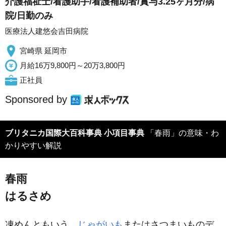
介護福祉士/看護助手/看護補助者/賞与3.25ヶ月分/病
院/日勤のみ
医療法人建悠会吉田病院
宮崎県 延岡市
月給16万9,800円～20万3,800円
正社員
Sponsored by
ブリタニカ国際大百科事典 小項目事典
「春雨」の意味・わ
かりやすい解説
春雨
はるさめ
凍めんともいう。
じゃがいも
またはさつまいものデ