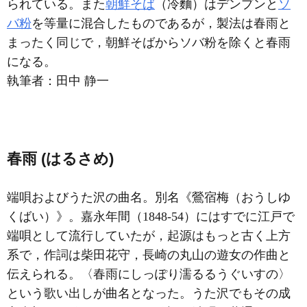
られている。また
朝鮮そば
（冷麵）はデンプンと
ソ
バ粉
を等量に混合したものであるが，製法は春雨と
まったく同じで，朝鮮そばからソバ粉を除くと春雨
になる。
執筆者：
田中 静一
春雨 (はるさめ)
端唄およびうた沢の曲名。別名《鶯宿梅（おうしゆ
くばい）》。嘉永年間（1848-54）にはすでに江戸で
端唄として流行していたが，起源はもっと古く上方
系で，作詞は柴田花守，長崎の丸山の遊女の作曲と
伝えられる。〈春雨にしっぽり濡るるうぐいすの〉
という歌い出しが曲名となった。うた沢でもその成