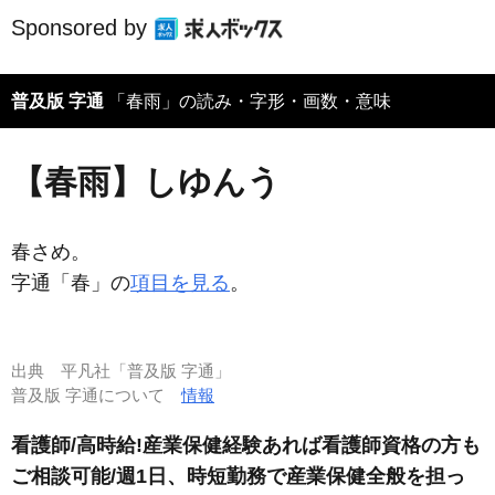
Sponsored by
普及版 字通
「春雨」の読み・字形・画数・意味
【春雨】しゆんう
春さめ。
字通「春」の
項目を見る
。
出典
平凡社「普及版 字通」
普及版 字通について
情報
看護師/高時給!産業保健経験あれば看護師資格の方も
ご相談可能/週1日、時短勤務で産業保健全般を担っ