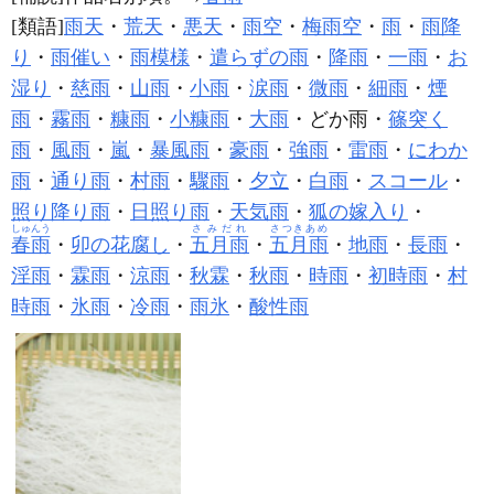
[類語]
雨天
・
荒天
・
悪天
・
雨空
・
梅雨空
・
雨
・
雨降
り
・
雨催い
・
雨模様
・
遣らずの雨
・
降雨
・
一雨
・
お
湿り
・
慈雨
・
山雨
・
小雨
・
涙雨
・
微雨
・
細雨
・
煙
雨
・
霧雨
・
糠雨
・
小糠雨
・
大雨
・どか雨・
篠突く
雨
・
風雨
・
嵐
・
暴風雨
・
豪雨
・
強雨
・
雷雨
・
にわか
雨
・
通り雨
・
村雨
・
驟雨
・
夕立
・
白雨
・
スコール
・
照り降り雨
・
日照り雨
・
天気雨
・
狐の嫁入り
・
しゅんう
さみだれ
さつきあめ
春雨
・
卯の花腐し
・
五月雨
・
五月雨
・
地雨
・
長雨
・
淫雨
・
霖雨
・
涼雨
・
秋霖
・
秋雨
・
時雨
・
初時雨
・
村
時雨
・
氷雨
・
冷雨
・
雨氷
・
酸性雨