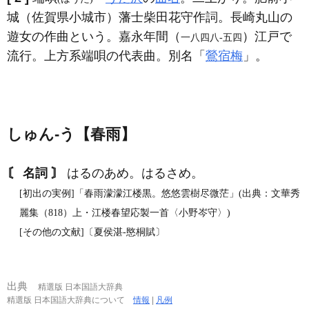
城（佐賀県小城市）藩士柴田花守作詞。長崎丸山の
遊女の作曲という。嘉永年間（
）江戸で
一八四八‐五四
流行。上方系端唄の代表曲。別名「
鶯宿梅
」。
しゅん‐う【春雨】
〘 名詞 〙
はるのあめ。はるさめ。
[初出の実例]「春雨濛濛江楼黒。悠悠雲樹尽微茫」(出典：文華秀
麗集（818）上・江楼春望応製一首〈小野岑守〉)
[その他の文献]〔夏侯湛‐愍桐賦〕
出典
精選版 日本国語大辞典
精選版 日本国語大辞典について
情報
|
凡例