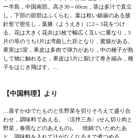
ー半島，中国南部。高さ30～60cm，茎は多汁で直立
し，下部の節部はふくらむ。葉は粗い鋸歯のある披
針形で密生し，葉腋（ようえき）に2～3花をつけ
る。花は大きく花弁は5枚で幅広く互いに重なり，3
片の萼のうち1片は湾曲した距となり，蜜腺がある。
果実は5室，果皮は多肉で弾力があり，中の種子が熟
して物に触れると，果皮は5片に裂けて巻き縮み，種
子をはじき飛ばす。…
【中国料理】より
…蒸すかゆでたものと生野菜を切りそろえて盛り合
わせ，調味料であえる。〈涼拌三糸〉(せん切り肉と
野菜，春雨などのあえもの)。 焼鍋でいためたあ
と，調味料を入れて汁がなくなるまで煮つめる。…