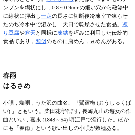
ンプンを糊状にし，0.8～0.9mmの細い穴から熱湯中
に線状に押出し
一定
の長さに切断後冷凍室で凍らせ
たのち冷水中で溶かし，天日で乾燥させた食品。
凍
り豆腐
や
寒天
と同様に
凍結
を巧みに利用した伝統的
食品であり，
類似
のものに唐めん，豆めんがある。
春雨
はるさめ
小唄，端唄，うた沢の曲名。『鶯宿梅 (おうしゅくば
い) 』ともいう。柴田花守作詞，長崎丸山の遊女の作
曲といい，嘉永 (1848～54) 頃江戸で流行した。ほか
にも「春雨」という歌い出しの小唄が数種ある。