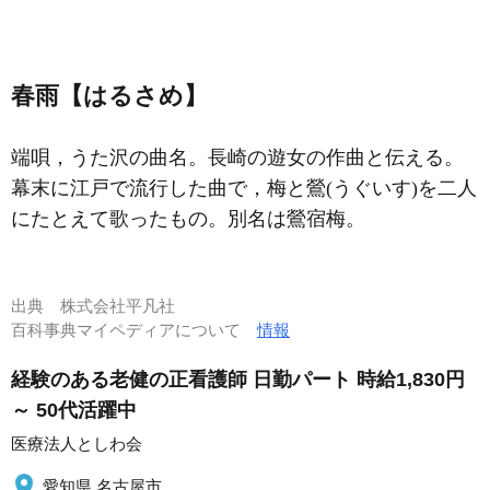
春雨【はるさめ】
端唄，うた沢の曲名。長崎の遊女の作曲と伝える。
幕末に江戸で流行した曲で，梅と鶯(うぐいす)を二人
にたとえて歌ったもの。別名は鶯宿梅。
出典
株式会社平凡社
百科事典マイペディアについて
情報
経験のある老健の正看護師 日勤パート 時給1,830円
～ 50代活躍中
医療法人としわ会
愛知県 名古屋市