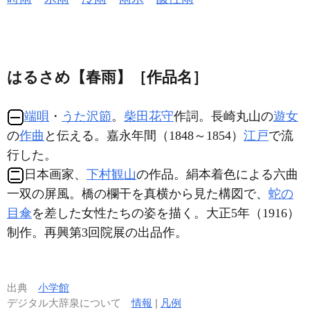
はるさめ【春雨】［作品名］
端唄
・
うた沢節
。
柴田花守
作詞。長崎丸山の
遊女
の
作曲
と伝える。嘉永年間（1848～1854）
江戸
で流
行した。
日本画家、
下村観山
の作品。絹本着色による六曲
一双の屏風。橋の欄干を真横から見た構図で、
蛇の
目傘
を差した女性たちの姿を描く。大正5年（1916）
制作。再興第3回院展の出品作。
出典
小学館
デジタル大辞泉について
情報
|
凡例