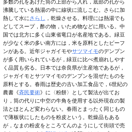
多数の孔をあけた筒の上部から入れ，底部の孔から
沸騰している熱湯の中に線状に流しこむ。さらに加
熱して水に
さらし
，乾燥させる。料理には熱湯でも
どしてスープ，酢の物，いため物などに用いる。中
国では北方に多く山東省竜口が名産地である。緑豆
が少なく米の多い南方には，米を原料としたビーフ
ンがある。近年ジャガイモや
サツマイモ
のデンプン
が多く用いられているが，緑豆に比べ煮崩れしやす
く品質も劣る。日本では奈良県が主産地であるが，
ジャガイモとサツマイモのデンプンを混ぜたものを
原料とする。春雨は歴史の古い加工食品で，6世紀の
農書《
斉民要術
》に〈粉餅〉として製法が出てお
り，筒の代りに中空の牛角を使用する以外現在の製
法とほとんど変わらない。春雨とまったく同じもの
で薄板状にしたものを粉皮という。乾燥品もある
が，なまの粉皮をところてんのようにして街頭で売