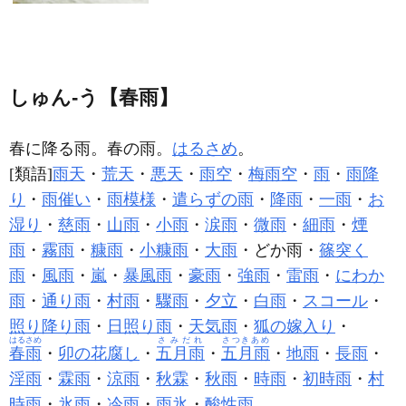
しゅん‐う【春雨】
春に降る雨。春の雨。
はるさめ
。
[類語]
雨天
・
荒天
・
悪天
・
雨空
・
梅雨空
・
雨
・
雨降
り
・
雨催い
・
雨模様
・
遣らずの雨
・
降雨
・
一雨
・
お
湿り
・
慈雨
・
山雨
・
小雨
・
涙雨
・
微雨
・
細雨
・
煙
雨
・
霧雨
・
糠雨
・
小糠雨
・
大雨
・どか雨・
篠突く
雨
・
風雨
・
嵐
・
暴風雨
・
豪雨
・
強雨
・
雷雨
・
にわか
雨
・
通り雨
・
村雨
・
驟雨
・
夕立
・
白雨
・
スコール
・
照り降り雨
・
日照り雨
・
天気雨
・
狐の嫁入り
・
はるさめ
さみだれ
さつきあめ
春雨
・
卯の花腐し
・
五月雨
・
五月雨
・
地雨
・
長雨
・
淫雨
・
霖雨
・
涼雨
・
秋霖
・
秋雨
・
時雨
・
初時雨
・
村
時雨
・
氷雨
・
冷雨
・
雨氷
・
酸性雨