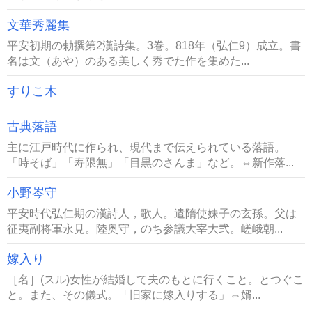
文華秀麗集
平安初期の勅撰第2漢詩集。3巻。818年（弘仁9）成立。書
名は文（あや）のある美しく秀でた作を集めた...
すりこ木
古典落語
主に江戸時代に作られ、現代まで伝えられている落語。
「時そば」「寿限無」「目黒のさんま」など。⇔新作落...
小野岑守
平安時代弘仁期の漢詩人，歌人。遣隋使妹子の玄孫。父は
征夷副将軍永見。陸奥守，のち参議大宰大弐。嵯峨朝...
嫁入り
［名］(スル)女性が結婚して夫のもとに行くこと。とつぐこ
と。また、その儀式。「旧家に嫁入りする」⇔婿...