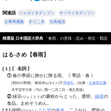
関連語
ジャガイモデンプン
サツマイモデンプン
文華秀麗集
すりこ木
古典落語
精選版 日本国語大辞典
「春雨」の意味・読み・例文・類語
はる‐さめ【春雨】
[ 1 ]
〘 名詞 〙
①
春の季節に静かに降る雨。《 季語・春 》
[初出の実例]「春佐米
乃
阿波礼
」(出典：
正倉院文書
‐
(はるサメ)
天平宝字六年（762）閏一二月二日・僧正美状)
②
緑豆
の澱粉からとった、透明、
線状
の
(りょくとう)
食品。まめそうめん。
[ 2 ]
端唄
・
うた沢
の
曲名
。二上がり。肥前小
(はうた)