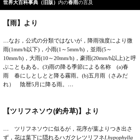
世界大百科事典（旧版）
内の
春雨
の言及
【雨】より
…なお，公式の分類ではないが，降雨強度により微
雨(1mm/h以下)，小雨(1～5mm/h)，並雨(5～
10mm/h)，大雨(10～20mm/h)，豪雨(20mm/h以上)と呼
ぶこともある。(3)雨の降る季節による名称 (a)春
雨 春にしとしとと降る霧雨。(b)五月雨（さみだ
れ） 陰暦5月に降る雨。…
【ツリフネソウ(釣舟草)】より
… ツリフネソウに似るが，花序が葉よりつき出さ
ず，花は葉下に隠れるハガクレツリフネ
I
.
hypophylla