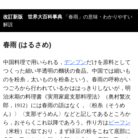
改訂新版 世界大百科事典
「春雨」の意味・わかりやすい
解説
春雨 (はるさめ)
中国料理で用いられる，
デンプン
だけを原料として
つくった細い半透明の麵状の食品。中国では細いも
のを粉糸，太いものを粉条という。春雨の呼称がい
つごろから行われているかははっきりしないが，明
治末期の料理書《実用家庭支那料理法》（奥村繁次
郎，1912）には春雨の語はなく，〈粉糸（そうめ
ん）〉〈支那ぞうめん〉などと記してあるところか
ら，おそらくこれ以降であろう。作り方は
ビーフン
（米粉）に似ており，まず緑豆の粉をこねて底部に