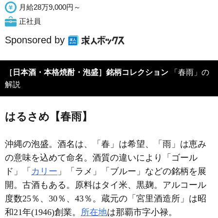
月給28万9,000円～
正社員
Sponsored by
［日本酒・本格焼酎・泡盛］銘柄コレクション
「春雨」の
解説
はるさめ【春雨】
沖縄の泡盛。酒名は、「春」は希望、「雨」は恵み
の意味を込めて命名。酒質の違いにより「ゴール
ド」「
カリー
」「ラメ」「ブルー」などの銘柄を展
開。古酒もある。原料はタイ米、黒麹。アルコール
度数25％、30％、43％。蔵元の「宮里酒造所」は昭
和21年(1946)創業。
所在地
は那覇市字小禄。