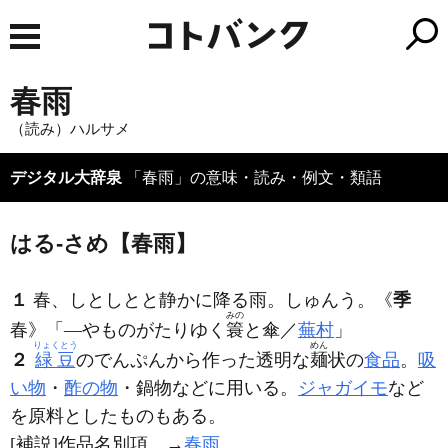
春雨
（読み）ハルサメ
デジタル大辞泉
「春雨」の意味・読み・例文・類語
はる‐さめ【春雨】
１
春、しとしとと静かに降る雨。しゅんう。
《
季
みの
春》
「―やものがたりゆく
簑
と傘／
蕪村
」
りょくとう
めん
２
緑豆
のでんぷんから作った透明な
麺
状の
食品
。
吸
い物
・
酢の物
・鍋物などに用いる。
ジャガイモ
など
を原料としたものもある。
[補説]作品名別項。→
春雨