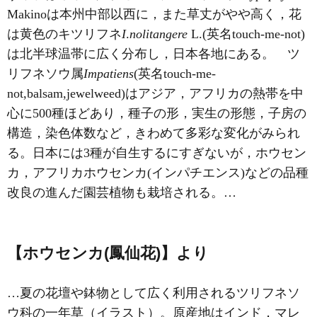
Makinoは本州中部以西に，また草丈がやや高く，花
は黄色のキツリフネ
I
.
nolitangere
L.(英名touch‐me‐not)
は北半球温帯に広く分布し，日本各地にある。 ツ
リフネソウ属
Impatiens
(英名touch‐me‐
not,balsam,jewelweed)はアジア，アフリカの熱帯を中
心に500種ほどあり，種子の形，実生の形態，子房の
構造，染色体数など，きわめて多彩な変化がみられ
る。日本には3種が自生するにすぎないが，
ホウセン
カ
，アフリカホウセンカ(
インパチエンス
)などの品種
改良の進んだ園芸植物も栽培される。…
【ホウセンカ(鳳仙花)】より
…夏の花壇や鉢物として広く利用されるツリフネソ
ウ科の一年草（イラスト）。原産地はインド，マレ