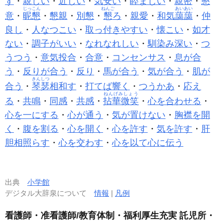
ず
・
親しい
・
近しい
・
気安い
・
睦
まじい
・
親密
・
懇
じっこん
ねんご
あいあい
意
・
昵懇
・
懇親
・
別懇
・
懇
ろ
・
親愛
・
和気
藹藹
・
仲
良し
・
人なつこい
・
取っ付きやすい
・
懐こい
・
如才
ない
・
調子がいい
・
なれなれしい
・
馴染み深い
・
つ
うつう
・
意気投合
・
合意
・
コンセンサス
・
息が合
う
・
反りが合う
・
反り
・
馬が合う
・
気が合う
・
肌が
きんしつ
合う
・
琴瑟
相和す
・
打てば響く
・
つうかあ
・
応え
ねんげみしょう
る
・
共鳴
・
同感
・
共感
・
拈華微笑
・
心を合わせる
・
心を一にする
・
心が通う
・
気が置けない
・
胸襟を開
く
・
腹を割る
・
心を開く
・
心を許す
・
気を許す
・
肝
胆相照らす
・
心を交わす
・
心を以て心に伝う
出典
小学館
デジタル大辞泉について
情報
|
凡例
看護師・准看護師/教育体制・福利厚生充実 託児所・