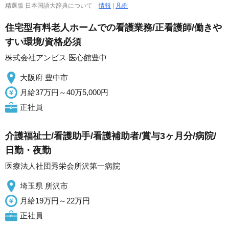
精選版 日本国語大辞典について
情報
|
凡例
住宅型有料老人ホームでの看護業務/正看護師/働きや
すい環境/資格必須
株式会社アンビス 医心館豊中
大阪府 豊中市
月給37万円～40万5,000円
正社員
介護福祉士/看護助手/看護補助者/賞与3ヶ月分/病院/
日勤・夜勤
医療法人社団秀栄会所沢第一病院
埼玉県 所沢市
月給19万円～22万円
正社員