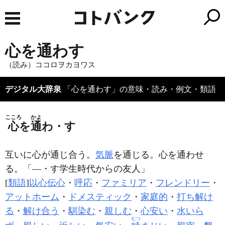
心を通わす
（読み）ココロヲカヨワス
デジタル大辞泉
「心を通わす」の意味・読み・例文・類語
こころ
かよ
心
を
通
わ・す
互いに心が通じ合う。
気脈
を通じる。心を通わせ
る。「―・す学生時代からの友人」
[
類語
]
以心伝心
・
呼応
・
ファミリア
・
フレンドリー
・
アットホーム
・
ドメスティック
・
家庭的
・
打ち解け
る
・
解け合う
・
馴染む
・
親しむ
・
心安い
・
水いら
むつ