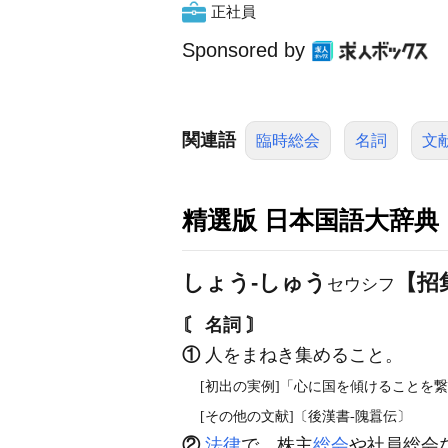
正社員
Sponsored by
関連語
臨時総会
名詞
文
精選版 日本国語大辞典
しょう‐しゅう
【招
セウシフ
〘 名詞 〙
①
人をまねき集めること。
[初出の実例]「心に国を傾けることを繋
[その他の文献]〔後漢書‐隗囂伝〕
②
法律
で、株主
総会
や社員総会