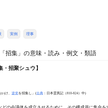
献
実例
理事
「招集」の意味・読み・例文・類語
集・招聚シュウ】
け、
逆党
を招集し」(
出典
：日本霊異記（810‐824）中)
(か)
などの会議体を成立させるために、その構成員に集合を