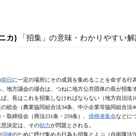
ニカ)
「招集」の意味・わかりやすい解
の
期日
に一定の場所にその成員を集めることを命ずる行
る。地方議会の場合は、つねに地方公共団体の長が招集
ば、長はこれを招集しなければならない（地方自治法1
合
の総会（農業協同組合法34条、中小企業等協同組合法4
・取締役会（商法231条・259条）、
債権者集会
などに
意思決定は、その
効力
が問題とされる。
や
訓練
のために呼び集める行為も招集とよぶ（自衛隊法70