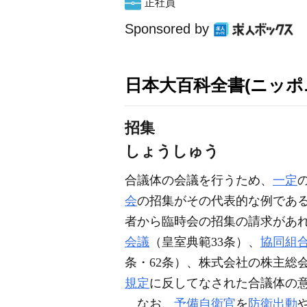
正社員
Sponsored by
日本大百科全書(ニッポ
招集
しょうしゅう
合議体の会議を行うため、
一定
会
の招集がその代表的な例であ
者から臨時会の招集の請求があれ
会議
（皇室典範33条）、
協同組
条・62条）、株式会社の株主総会
規定
に反してなされた合議体の
なお、
予備自衛官
を
防衛出動