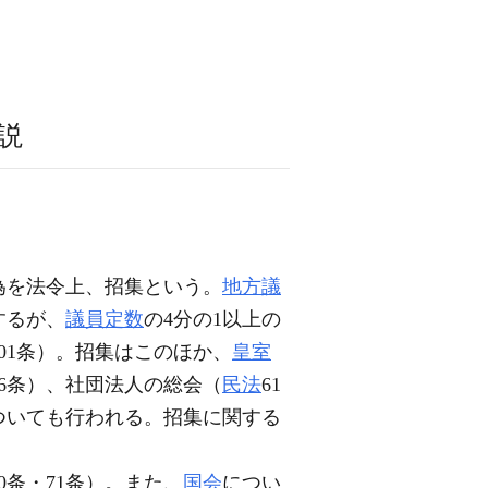
説
為を法令上、招集という。
地方議
するが、
議員定数
の4分の1以上の
01条）。招集はこのほか、
皇室
6条）、社団法人の総会（
民法
61
ついても行われる。招集に関する
条・71条）。また、
国会
につい