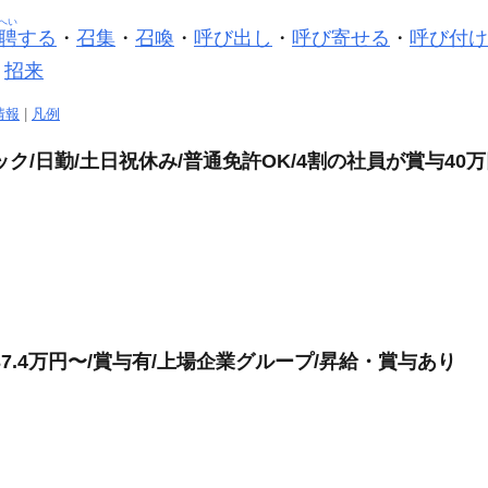
へい
聘
する
・
召集
・
召喚
・
呼び出し
・
呼び寄せる
・
呼び付け
・
招来
情報
|
凡例
ク/日勤/土日祝休み/普通免許OK/4割の社員が賞与40
7.4万円〜/賞与有/上場企業グループ/昇給・賞与あり