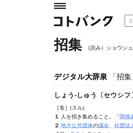
招集
（読み）ショウシュ
デジタル大辞泉
「招集
しょう‐しゅう〔セウシフ
［名］
(スル)
１
人を招き集めること。「
関係
２
地方公共団体
の
議会
、
社団法