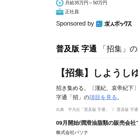
月給35万円～50万円
正社員
Sponsored by
普及版 字通
「招集」の
【招集】しようし
招き集める。〔漢紀、哀帝紀下
字通「招」の
項目を見る
。
出典
平凡社「普及版 字通」
普及版 字
09月開始/潤滑油脂類の販売会社
株式会社パソナ