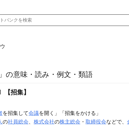
ウ
」の意味・読み・例文・類語
〕【招集】
者
を
招集
して
会議
を開く」「
招集
をかける」
人
の
社員総会
、
株式会社
の
株主総会
・
取締役会
などで、