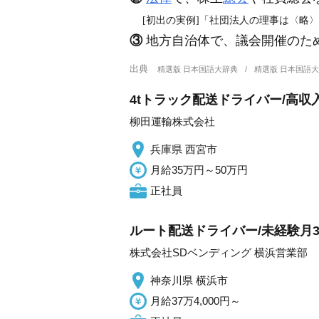
[初出の実例]「社団法人の理事は〈略〉
③
地方自治体で、議会開催のた
出典
精選版 日本国語大辞典
精選版 日本国語
4tトラック配送ドライバー/高収
柳田運輸株式会社
兵庫県 西宮市
月給35万円～50万円
正社員
ルート配送ドライバー/未経験月3
株式会社SDベンディング 横浜営業部
神奈川県 横浜市
月給37万4,000円～