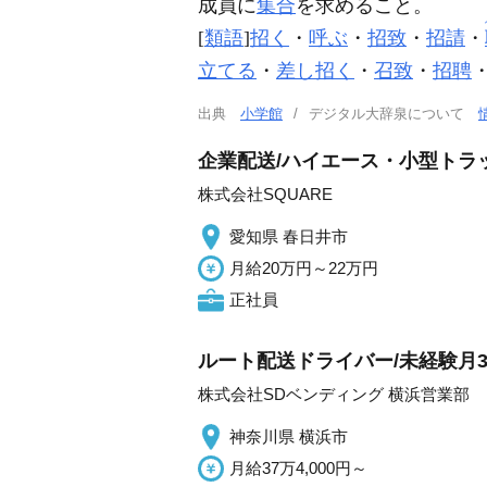
成員に
集合
を求めること。
[
類語
]
招く
・
呼ぶ
・
招致
・
招請
・
立てる
・
差し招く
・
召致
・
招聘
出典
小学館
デジタル大辞泉について
企業配送/ハイエース・小型トラッ
株式会社SQUARE
愛知県 春日井市
月給20万円～22万円
正社員
ルート配送ドライバー/未経験月3
株式会社SDベンディング 横浜営業部
神奈川県 横浜市
月給37万4,000円～