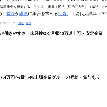
臨時総会を招集することを得」(出典：民法（明治二九年）（1896）六一
め、
首長
が
議員
に集合を求める
行為
。〔現代大辞典（19
大辞典について
情報
|
凡例
入×働きやすさ・未経験OK/月収40万以上可・安定企業
7.4万円〜/賞与有/上場企業グループ/昇給・賞与あり