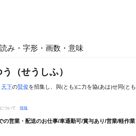
読み・字形・画数・意味
ゆう（せうしふ）
〕
天下
の
賢俊
を招集し、與(とも)に力を協(あは)せ同(と
通について
情報
での営業・配送のお仕事/車通勤可/賞与あり/営業/軽作業