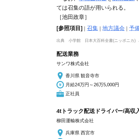
ては召集の語が用いられる。
［池田政章］
[参照項目]
|
召集
|
地方議会
|
予
出典
小学館 日本大百科全書(ニッポニカ)
配送業務
サンワ株式会社
香川県 観音寺市
月給24万円～26万5,000円
正社員
4tトラック配送ドライバー/高収
柳田運輸株式会社
兵庫県 西宮市