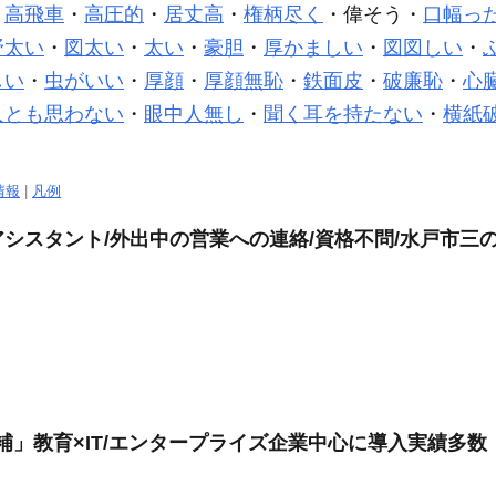
・
高飛車
・
高圧的
・
居丈高
・
権柄尽く
・偉そう・
口幅っ
野太い
・
図太い
・
太い
・
豪胆
・
厚かましい
・
図図しい
・
しい
・
虫がいい
・
厚顔
・
厚顔無恥
・
鉄面皮
・
破廉恥
・
心
人とも思わない
・
眼中人無し
・
聞く耳を持たない
・
横紙
情報
|
凡例
シスタント/外出中の営業への連絡/資格不問/水戸市三の
補」教育×IT/エンタープライズ企業中心に導入実績多数