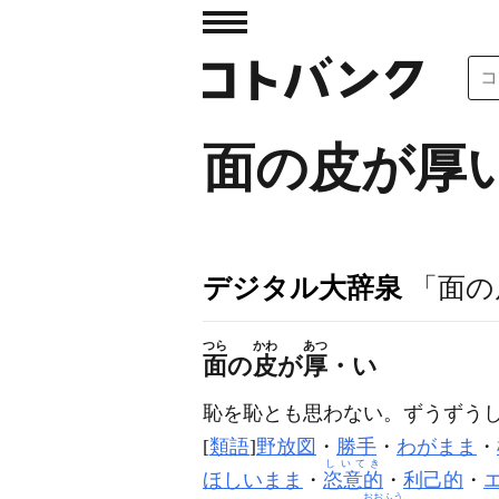
面の皮が厚
デジタル大辞泉
「面の
つら
かわ
あつ
面
の
皮
が
厚
・い
恥を恥とも思わない。ずうずう
[
類語
]
野放図
・
勝手
・
わがまま
・
しいてき
ほしいまま
・
恣意的
・
利己的
・
おおふう