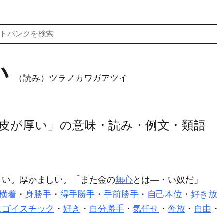
い
（読み）ツラノカワガアツイ
皮が厚い」の意味・読み・例文・類語
しい。厚かましい。「また金の
無心
とは―・い奴だ」
横着
・
身勝手
・
得手勝手
・
手前勝手
・
自己本位
・
好き放
エゴイスチック
・
好き
・
自分勝手
・
気任せ
・
奔放
・
自由