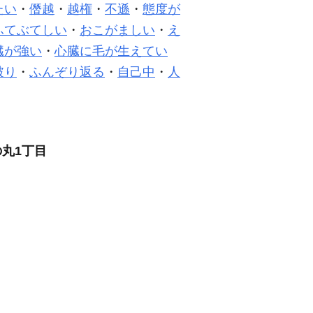
たい
・
僭越
・
越権
・
不遜
・
態度が
ふてぶてしい
・
おこがましい
・
え
臓が強い
・
心臓に毛が生えてい
破り
・
ふんぞり返る
・
自己中
・
人
丸1丁目