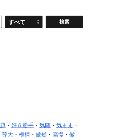
すべて
題
・
好き勝手
・
気随
・
気まま
・
・
尊大
・
横柄
・
傲然
・
高慢
・
傲