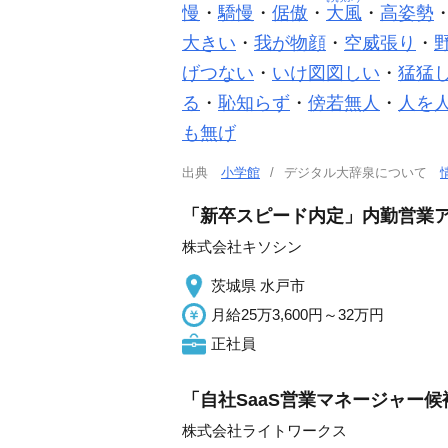
慢
・
驕慢
・
倨傲
・
大風
・
高姿勢
大きい
・
我が物顔
・
空威張り
・
げつない
・
いけ図図しい
・
猛猛
る
・
恥知らず
・
傍若無人
・
人を
も無げ
出典
小学館
デジタル大辞泉について
「新卒スピード内定」内勤営業ア
株式会社キソシン
茨城県 水戸市
月給25万3,600円～32万円
正社員
「自社SaaS営業マネージャー候
株式会社ライトワークス