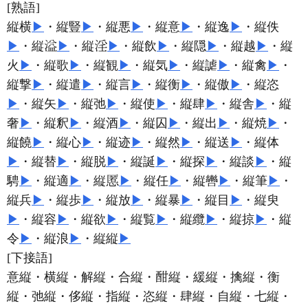
[熟語]
縦横
▶
・縦豎
▶
・縦悪
▶
・縦意
▶
・縦逸
▶
・縦佚
▶
・縦
▶
・縦
▶
・縦飲
▶
・縦隠
▶
・縦越
▶
・縦
火
▶
・縦歌
▶
・縦観
▶
・縦気
▶
・縦謔
▶
・縦禽
▶
・
縦撃
▶
・縦遣
▶
・縦言
▶
・縦衡
▶
・縦傲
▶
・縦恣
▶
・縦矢
▶
・縦弛
▶
・縦使
▶
・縦肆
▶
・縦舎
▶
・縦
奢
▶
・縦釈
▶
・縦酒
▶
・縦囚
▶
・縦出
▶
・縦焼
▶
・
縦饒
▶
・縦心
▶
・縦迹
▶
・縦然
▶
・縦送
▶
・縦体
▶
・縦替
▶
・縦脱
▶
・縦誕
▶
・縦探
▶
・縦談
▶
・縦
騁
▶
・縦適
▶
・縦
▶
・縦任
▶
・縦轡
▶
・縦筆
▶
・
縦兵
▶
・縦歩
▶
・縦放
▶
・縦暴
▶
・縦目
▶
・縦臾
▶
・縦容
▶
・縦欲
▶
・縦覧
▶
・縦纜
▶
・縦掠
▶
・縦
令
▶
・縦浪
▶
・縦縦
▶
[下接語]
意縦・横縦・解縦・合縦・
縦・緩縦・擒縦・衡
縦・弛縦・侈縦・指縦・恣縦・肆縦・自縦・七縦・