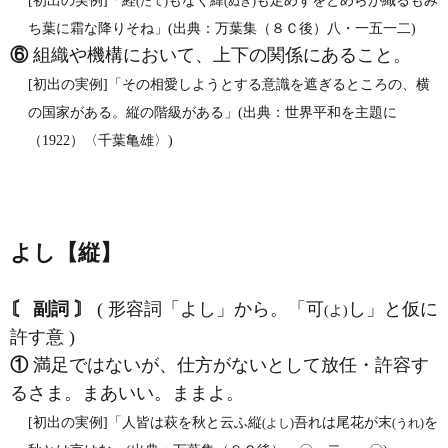
[初出の実例]「経
もなく緯
も定めずをとめらが織るもみ
(たて)
(ぬき)
ち葉に霜な降りそね」(出典：万葉集（８Ｃ後）八・一五一二)
⑥
組織や機構において、上下の関係にあること。
[初出の実例]「その相愛しようとする意識を遮ぎるところの、横
の国家がある。縦の階級がある」(出典：世界平和を主題に
（1922）〈千葉亀雄〉)
よし【縦】
〘 副詞 〙
( 形容詞「よし」から。「可
し」と仮に
(よ)
許す意 )
①
満足ではないが、仕方がないとして放任・許容す
るさま。まあいい。ままよ。
[初出の実例]「人皆は萩を秋と云ふ縦
吾れは尾花が末
を
(よし)
(うれ)