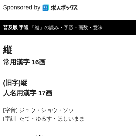
Sponsored by
普及版 字通
「縦」の読み・字形・画数・意味
縦
常用漢字 16画
(旧字)縱
人名用漢字 17画
[字音]
ジュウ・ショウ・ソウ
[字訓]
たて・ゆるす・ほしいまま