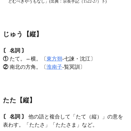
どむべきやうもなし」(出典：宗長手記（1522‐27）下)
じゅう【縦】
〘 名詞 〙
①
たて。⇔横。〔
東方朔
‐七諫・沈江〕
②
南北の方角。〔
淮南子
‐覧冥訓〕
たた【縦】
〘 名詞 〙
他の語と複合して「たて（縦）」の意を
表わす。「たたさ」「たたさま」など。