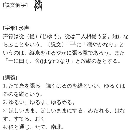
[説文解字]
[字形]
形声
声符は從（従）(じゆう)。從は二人相従う意。縦にな
十三上
らぶことをいう。〔説文〕
に「
やかなり」と
いうのは、縦糸をゆるやかに張る意であろう。また
「一に曰く、舍(はな)つなり」と放縦の意とする。
[訓義]
1. たて糸を張る。強くはるのを経といい、ゆるくは
るのを縦という。
2. ゆるい、ゆるす、ゆるめる。
3. ほしいまま、ほしいままにする、みだれる、はな
す、すてる、おく。
4. 従と通じ、たて、南北。