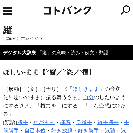
縦
（読み）ホシイママ
デジタル大辞泉
「縦」の意味・読み・例文・類語
ほしい‐まま【
▽
縦／
▽
恣／
×
擅】
［形動］
［文］
［ナリ］
《「
ほしきまま
」の音変
化》思いのままに振る舞うさま。
自分
のしたいよう
にするさま。「権力を―にする」「―な空想にひた
る」
[類語]
勝手
・
わがまま
・
横着
・
身勝手
・
得手勝手
・
手
前勝手
・
自己本位
・
好き放題
・
好き勝手
・
気随
・
気