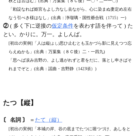
秋とは言はむ」(出典：万葉集（８Ｃ後）一〇・二一一〇)
「勅諚なれば姫宮もよし力なし去ながら、心に染まぬ妻定め左右
なう引べき様はなし」(出典：浄瑠璃・国性爺合戦（1715）一)
②
( 多く下に逆接の
仮定条件
を表わす語を伴って ) た
とい。かりに。万一。よしんば。
[初出の実例]「人は縦
思ひ止むとも玉かづら影に見えつつ忘
(よし)
らえぬかも」(出典：万葉集（８Ｃ後）二・一四九)
「思へば涙み吉野の、よし逃がれずと君をだに、落とし申さばそ
れまでぞと」(出典：謡曲・吉野静（1423頃）)
たつ【縦】
〘 名詞 〙
＝
たて（縦）
[初出の実例]「本城の岸、谷の底までたつに堀つづけ、あしをと