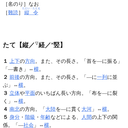
［名のり］なお
たとい・たとえ
［
難読
］
縦令
たて【縦／
▽
経／
×
竪】
１
上下
の
方向
。また、その長さ。「首を―に振る」
「―書き」⇔
横
。
２
前後
の方向。また、その長さ。「―に
一列
に並
ぶ」⇔
横
。
３
立体
や
平面
のいちばん長い方向。「布を―に裂
く」⇔
横
。
４
南北
の方向。「
大陸
を―に貫く
大河
」⇔
横
。
５
身分
・
階級
・
年齢
などによる、
人間
の上下の関
係。「―
社会
」⇔
横
。