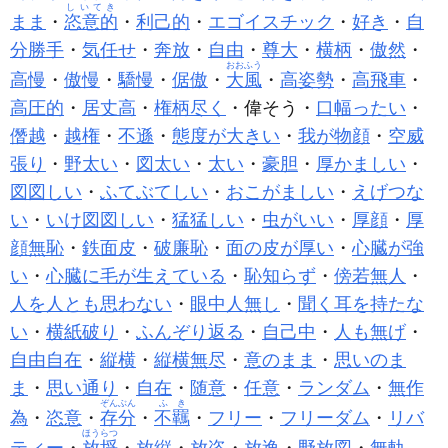
しいてき
まま
・
恣意的
・
利己的
・
エゴイスチック
・
好き
・
自
分勝手
・
気任せ
・
奔放
・
自由
・
尊大
・
横柄
・
傲然
・
おおふう
高慢
・
傲慢
・
驕慢
・
倨傲
・
大風
・
高姿勢
・
高飛車
・
高圧的
・
居丈高
・
権柄尽く
・偉そう・
口幅ったい
・
僭越
・
越権
・
不遜
・
態度が大きい
・
我が物顔
・
空威
張り
・
野太い
・
図太い
・
太い
・
豪胆
・
厚かましい
・
図図しい
・
ふてぶてしい
・
おこがましい
・
えげつな
い
・
いけ図図しい
・
猛猛しい
・
虫がいい
・
厚顔
・
厚
顔無恥
・
鉄面皮
・
破廉恥
・
面の皮が厚い
・
心臓が強
い
・
心臓に毛が生えている
・
恥知らず
・
傍若無人
・
人を人とも思わない
・
眼中人無し
・
聞く耳を持たな
い
・
横紙破り
・
ふんぞり返る
・
自己中
・
人も無げ
・
自由自在
・
縦横
・
縦横無尽
・
意のまま
・
思いのま
ま
・
思い通り
・
自在
・
随意
・
任意
・
ランダム
・
無作
ぞんぶん
ふき
為
・
恣意
・
存分
・
不羈
・
フリー
・
フリーダム
・
リバ
ほうらつ