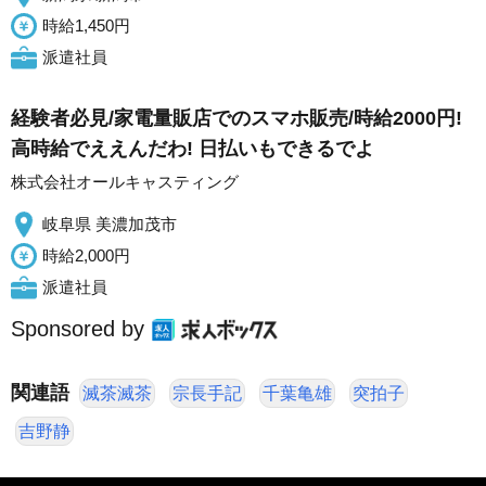
時給1,450円
派遣社員
経験者必見/家電量販店でのスマホ販売/時給2000円!
高時給でええんだわ! 日払いもできるでよ
株式会社オールキャスティング
岐阜県 美濃加茂市
時給2,000円
派遣社員
Sponsored by
関連語
滅茶滅茶
宗長手記
千葉亀雄
突拍子
吉野静