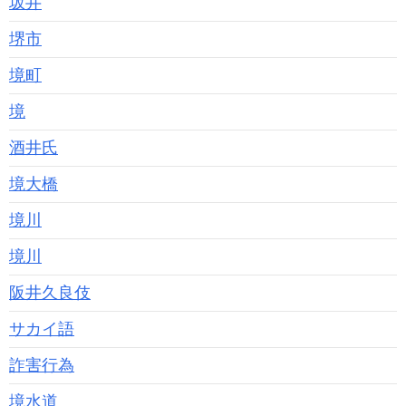
坂井
堺市
境町
境
酒井氏
境大橋
境川
境川
阪井久良伎
サカイ語
詐害行為
境水道