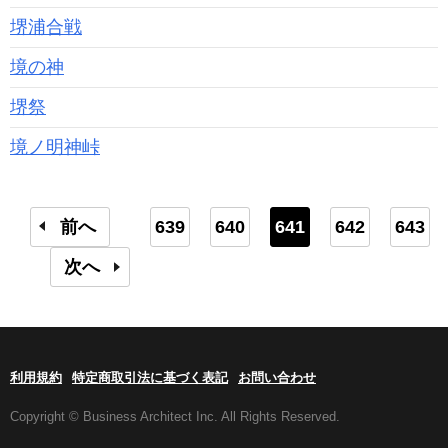
堺浦合戦
境の神
堺祭
境ノ明神峠
前へ
639
640
641
642
643
次へ
利用規約
特定商取引法に基づく表記
お問い合わせ
Copyright © Business Architect Inc. All Rights Reserved.