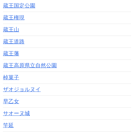
蔵王国定公園
蔵王権現
蔵王山
蔵王道路
蔵王藩
蔵王高原県立自然公園
棹菓子
ザオジョルヌイ
早乙女
サオーヌ城
竿延