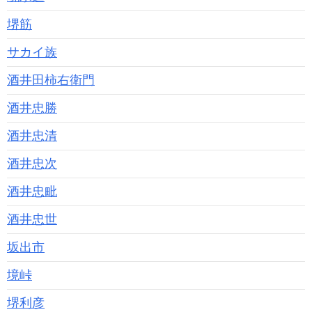
堺筋
サカイ族
酒井田柿右衛門
酒井忠勝
酒井忠清
酒井忠次
酒井忠毗
酒井忠世
坂出市
境峠
堺利彦