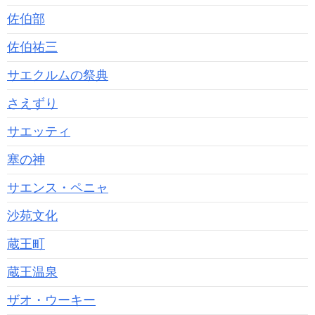
佐伯部
佐伯祐三
サエクルムの祭典
さえずり
サエッティ
塞の神
サエンス・ペニャ
沙苑文化
蔵王町
蔵王温泉
ザオ・ウーキー