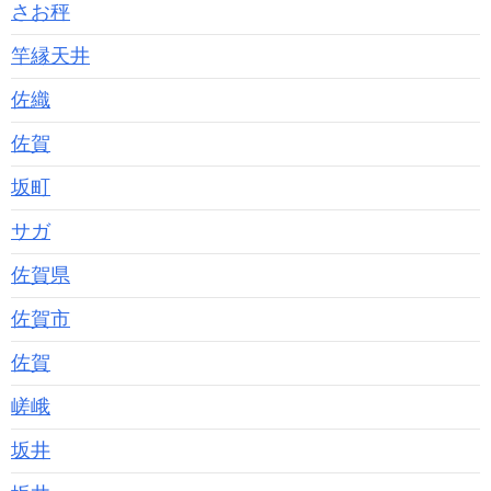
さお秤
竿縁天井
佐織
佐賀
坂町
サガ
佐賀県
佐賀市
佐賀
嵯峨
坂井