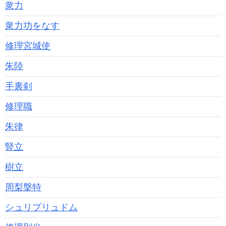
衆力
衆力功をなす
修理宮城使
朱陸
手裏剣
修理職
朱律
豎立
樹立
周梨槃特
シュリプリュドム