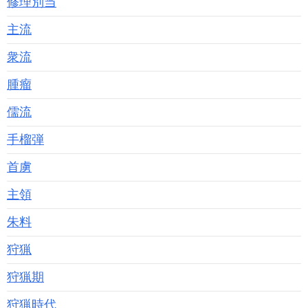
修理別当
主流
衆流
腫瘤
儒流
手榴弾
首虜
主領
朱料
狩猟
狩猟期
狩猟時代