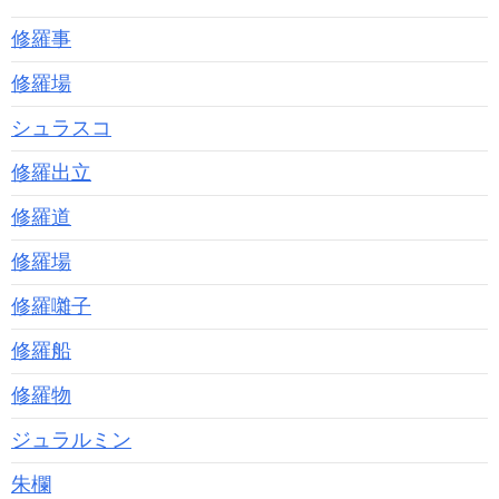
修羅事
修羅場
シュラスコ
修羅出立
修羅道
修羅場
修羅囃子
修羅船
修羅物
ジュラルミン
朱欄