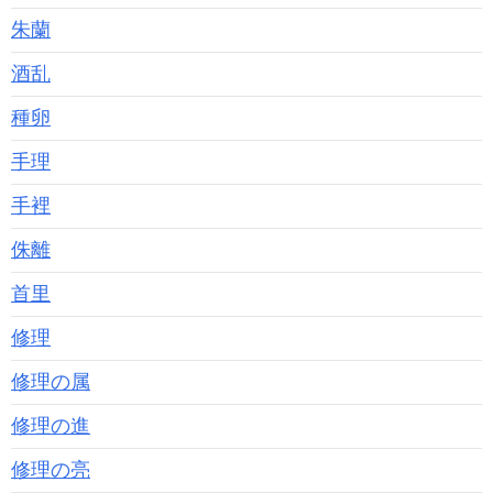
朱蘭
酒乱
種卵
手理
手裡
侏離
首里
修理
修理の属
修理の進
修理の亮