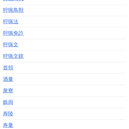
狩猟鳥獣
狩猟法
狩猟免許
狩猟文
狩猟文鏡
首領
酒量
衆寮
銖両
寿陵
寿量