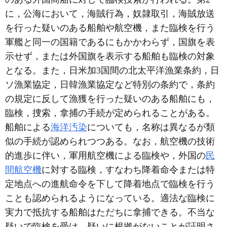
に，公海において，海賊行為，奴隷取引，海賊放送
を行った疑いのある船舶や航空機，また臨検を行う
軍艦と同一の国籍であるにもかかわらず，国旗を表
示せず，または外国旗を表示する船舶も臨検の対象
となる。また，日米加3国間の北太平洋漁業条約，日
ソ漁業協定，日韓漁業協定など特別の条約で，条約
の規定に反して漁獲を行った疑いのある船舶にも，
臨検，捜索，拿捕の手続が定められることがある。
船舶による
海洋汚染
についても，名称は異なるが類
似の手続が認められつつある。なお，航空機の技術
的進歩に伴い，軍用航空機による臨検や，外国の
民
間航空機
に対する臨検，すなわち降着命令または特
定地点への進航命令を下して降着地点で臨検を行う
ことも認められるようになっている。適法な臨検に
実力で抵抗する船舶はただちに拿捕できる。不当な
疑いで臨検を受け，疑いに根拠がないことが証明さ