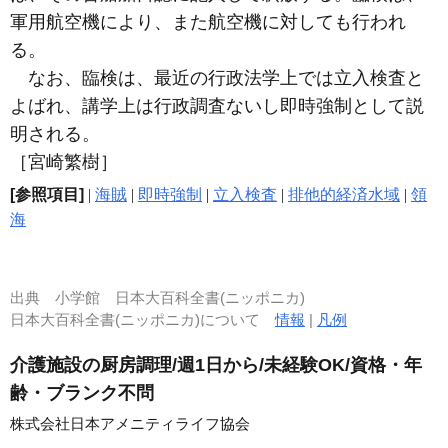
軍用航空機により、また航空機に対しても行われ
る。
なお、臨検は、最近の行政法学上では立入検査と
よばれ、講学上は行政調査ないし即時強制として説
明される。
［宮崎繁樹］
[参照項目]
|
海賊
|
即時強制
|
立入検査
|
排他的経済水域
|
領
海
出典
小学館 日本大百科全書(ニッポニカ)
日本大百科全書(ニッポニカ)について
情報
|
凡例
介護施設の厨房調理/週1日から/未経験OK/資格・年
齢・ブランク不問
株式会社日本アメニティライフ協会