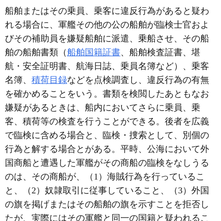
船舶またはその乗員、乗客に違反行為があると疑わ
れる場合に、軍艦その他の公の船舶が臨検士官およ
びその補助員を嫌疑船舶に派遣、乗船させ、その船
舶の船舶書類（
船舶国籍証書
、船舶検査証書、堪
航・安全証明書、航海日誌、乗員名簿など）、乗客
名簿、
積荷目録
などを点検調査し、違反行為の有無
を確かめることをいう。書類を検閲したあともなお
嫌疑があるときは、船内においてさらに乗員、乗
客、積荷等の検査を行うことができる。後者を広義
で臨検に含める場合と、臨検・捜索として、別個の
行為と解する場合とがある。平時、公海において外
国商船と遭遇した軍艦がその商船の臨検をなしうる
のは、その商船が、（1）海賊行為を行っているこ
と、（2）奴隷取引に従事していること、（3）外国
の旗を掲げまたはその船舶の旗を示すことを拒否し
たが、実際にはその軍艦と同一の国籍と疑われるこ