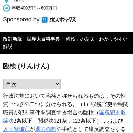
年収400万円～600万円
Sponsored by
改訂新版 世界大百科事典
「臨検」の意味・わかりやすい
解説
臨検 (りんけん)
行政法規において臨検と称せられるものは，その性
質上つぎの二つに分けられる。（1）収税官吏や税関
職員が犯則事件を調査する場合の臨検（
国税犯則取
締法
2条以下，関税法121条，123条以下），および，
入国警備官
が
退去強制
の手続として違反調査をする