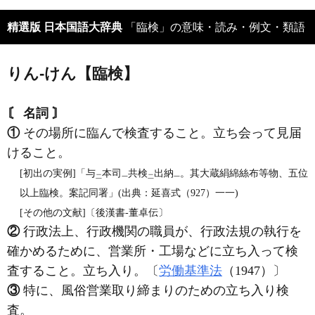
精選版 日本国語大辞典
「臨検」の意味・読み・例文・類語
りん‐けん【臨検】
〘 名詞 〙
①
その場所に臨んで検査すること。立ち会って見届
けること。
[初出の実例]「与
本司
共検
出納
。其大蔵絹綿絲布等物、五位
二
一
二
一
以上臨検。案記同署」(出典：延喜式（927）一一)
[その他の文献]〔後漢書‐董卓伝〕
②
行政法上、行政機関の職員が、行政法規の執行を
確かめるために、営業所・工場などに立ち入って検
査すること。立ち入り。〔
労働基準法
（1947）〕
③
特に、風俗営業取り締まりのための立ち入り検
査。