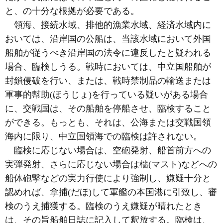
と、の十分な根拠が必要である。
領海、接続水域、排他的漁業水域、経済水域内に
おいては、沿岸国の公船は、当該水域において外国
船舶が従うべき沿岸国の法令に違反したと疑われる
場合、臨検しうる。戦時においては、中立国船舶が
封鎖侵破を行い、または、戦時禁制品の輸送または
軍事的幇助(ほうじょ)を行っている疑いがある場合
に、交戦国は、その船舶を停船させ、臨検すること
ができる。もっとも、それは、公海または交戦国領
海内に限り、中立国領海での臨検は許されない。
臨検に応じない場合は、空砲発射、船首前方への
実弾発射、さらに応じない場合は檣(マスト)などへの
船体砲撃などの実力行使により強制し、嫌疑十分と
認めれば、拿捕(だほ)して軍艦の本国港に引致し、審
検のうえ捕獲する。臨検のうえ嫌疑が晴れたとき
は、その旨船舶日誌に記入して釈放する。臨検は、