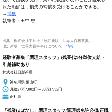
れた船舶は，損失の補償を受けることができる。
→
捕獲
執筆者：
田中 忠
出典
株式会社平凡社「改訂新版 世界大百科事典」
改訂新版 世界大百科事典について
情報
経験者募集「調理スタッフ」/残業代1分単位支給・
引越補助あり
株式会社日影茶屋
神奈川県 葉山町
月給27万7,882円～30万1,532円
正社員
「残業ほぼなし」調理スタッフ/調理師免許必須/正職