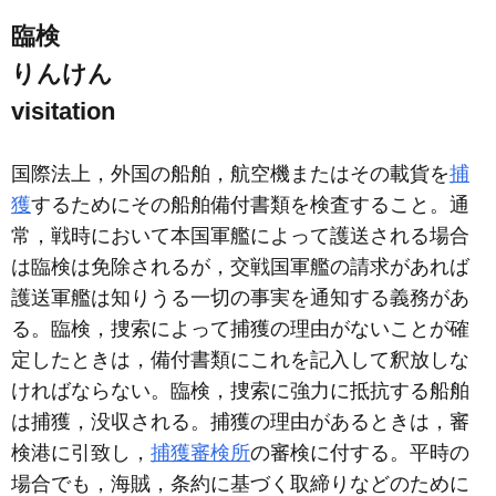
臨検
りんけん
visitation
国際法上，外国の船舶，航空機またはその載貨を
捕
獲
するためにその船舶備付書類を検査すること。通
常，戦時において本国軍艦によって護送される場合
は臨検は免除されるが，交戦国軍艦の請求があれば
護送軍艦は知りうる一切の事実を通知する義務があ
る。臨検，捜索によって捕獲の理由がないことが確
定したときは，備付書類にこれを記入して釈放しな
ければならない。臨検，捜索に強力に抵抗する船舶
は捕獲，没収される。捕獲の理由があるときは，審
検港に引致し，
捕獲審検所
の審検に付する。平時の
場合でも，海賊，条約に基づく取締りなどのために