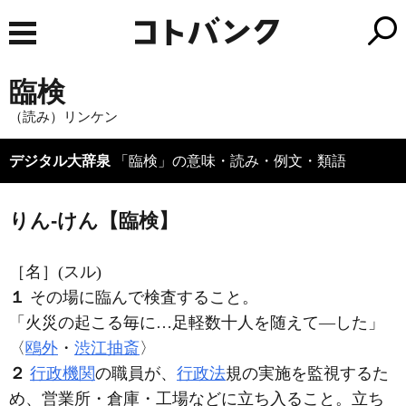
臨検
（読み）リンケン
デジタル大辞泉
「臨検」の意味・読み・例文・類語
りん‐けん【臨検】
［名］
(スル)
１
その場に臨んで検査すること。
「火災の起こる毎に…足軽数十人を随えて―した」
〈
鴎外
・
渋江抽斎
〉
２
行政機関
の職員が、
行政法
規の実施を監視するた
め、営業所・倉庫・工場などに立ち入ること。立ち