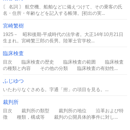
〘 名詞 〙 航空機、船舶などに備えつけて、その乗客の氏
名・住所・年齢などを記入する帳簿。[初出の実...
宮崎繁樹
1925－ 昭和後期-平成時代の法学者。大正14年10月21日
生まれ。宮崎繁三郎の長男。陸軍士官学校...
臨床検査
目次 臨床検査の歴史 臨床検査の範囲 臨床検査
の種類と内容 その他の分類 臨床検査の有効性...
ふじゆつ
いたわりなぐさめる。字通「拊」の項目を見る。...
裁判所
目次 裁判所の類型 裁判所の地位 沿革および特
徴 種類，構成等 裁判の公開具体的事件に対し...