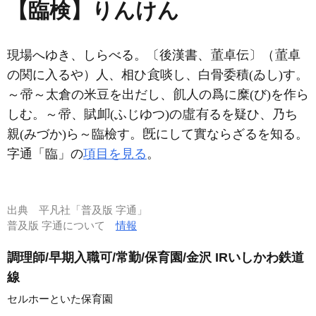
【臨検】りんけん
現場へゆき、しらべる。〔後漢書、
卓伝〕（
卓
の関に入るや）人、相ひ
啖し、白骨委積(ゐし)す。
～
～太倉の米豆を出だし、
人の爲に糜(び)を作ら
しむ。～
、賦
(ふじゆつ)の
るを疑ひ、乃ち
親(みづか)ら～臨檢す。
にして實ならざるを知る。
字通「臨」の
項目を見る
。
出典
平凡社「普及版 字通」
普及版 字通について
情報
調理師/早期入職可/常勤/保育園/金沢 IRいしかわ鉄道
線
セルホーといた保育園