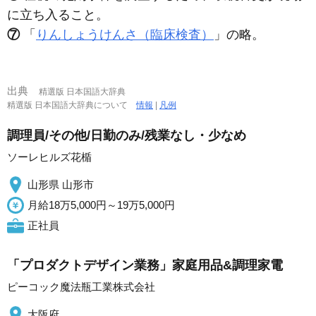
に立ち入ること。
⑦
「
りんしょうけんさ（臨床検査）
」の略。
出典
精選版 日本国語大辞典
精選版 日本国語大辞典について
情報
|
凡例
調理員/その他/日勤のみ/残業なし・少なめ
ソーレヒルズ花楯
山形県 山形市
月給18万5,000円～19万5,000円
正社員
「プロダクトデザイン業務」家庭用品&調理家電
ピーコック魔法瓶工業株式会社
大阪府