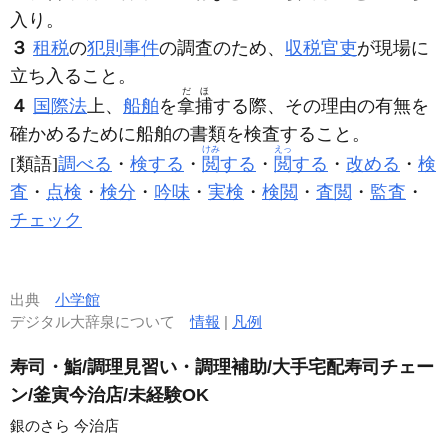
入り。
３
租税
の
犯則事件
の調査のため、
収税官吏
が現場に
立ち入ること。
だほ
４
国際法
上、
船舶
を
拿捕
する際、その理由の有無を
確かめるために船舶の書類を検査すること。
けみ
えっ
[類語]
調べる
・
検する
・
閲
する
・
閲
する
・
改める
・
検
査
・
点検
・
検分
・
吟味
・
実検
・
検閲
・
査閲
・
監査
・
チェック
出典
小学館
デジタル大辞泉について
情報
|
凡例
寿司・鮨/調理見習い・調理補助/大手宅配寿司チェー
ン/釜寅今治店/未経験OK
銀のさら 今治店