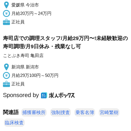
愛媛県 今治市
月給20万円～24万円
正社員
寿司店での調理スタッフ/月給29万円〜!未経験歓迎の
寿司調理/月9日休み・残業なし可
ことぶき寿司 亀田店
新潟県 新潟市
月給29万100円～50万円
正社員
Sponsored by
関連語
捕獲審検所
強制捜査
乗客名簿
宮崎繁樹
臨床検査