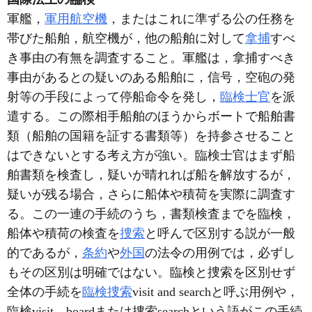
軍艦，
軍用航空機
，またはこれに準ずる公の任務を
帯びた船舶，航空機が，他の船舶に対して
拿捕
すべ
き事由の有無を調査すること。軍艦は，拿捕すべき
事由があるとの疑いのある船舶に，信号，空砲の発
射等の手段によって停船命令を発し，
臨検士官
を派
遣する。この際相手船舶のほうからボートで船舶書
類（船舶の国籍を証する書類等）を持参させること
はできないとする考え方が強い。臨検士官はまず船
舶書類を検査し，疑いが晴れれば船を解放するが，
疑いが残る場合，さらに船体や積荷を実際に調査す
る。この一連の手続のうち，書類検査までを臨検，
船体や積荷の検査を
捜索
と呼んで区別する説が一般
的であるが，
条約
や
外国
の法令の用例では，必ずし
もその区別は明確ではない。臨検と捜索を区別せず
全体の手続を
臨検捜索
visit and searchと呼ぶ用例や，
臨検visit，boardまたは捜索searchという語がこの手続