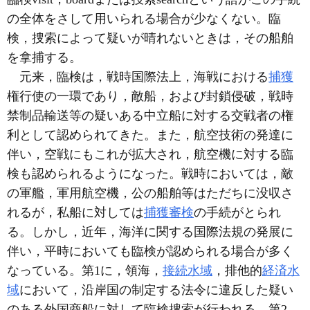
の全体をさして用いられる場合が少なくない。臨
検，捜索によって疑いが晴れないときは，その船舶
を拿捕する。
元来，臨検は，戦時国際法上，海戦における
捕獲
権行使の一環であり，敵船，および封鎖侵破，戦時
禁制品輸送等の疑いある中立船に対する交戦者の権
利として認められてきた。また，航空技術の発達に
伴い，空戦にもこれが拡大され，航空機に対する臨
検も認められるようになった。戦時においては，敵
の軍艦，軍用航空機，公の船舶等はただちに没収さ
れるが，私船に対しては
捕獲審検
の手続がとられ
る。しかし，近年，海洋に関する国際法規の発展に
伴い，平時においても臨検が認められる場合が多く
なっている。第1に，領海，
接続水域
，排他的
経済水
域
において，沿岸国の制定する法令に違反した疑い
のある外国商船に対して臨検捜索が行われる。第2