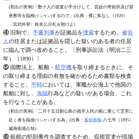
[初出の実例]「数十人の巡査が手分けして、芸妓の寄留所及び貸
座敷等を臨検
するので」(出典：裸に虱なし（1920）
(リンケン)
〈宮武外骨〉姓名公示札を附けよ)
④
旧制で、
予審判事
が証拠品を
捜索
するため、
被告
人
の住居または証拠品を隠した疑いのある者の住居
に臨んで調べ改めること。〔刑事訴訟法（明治二三
年）（1890）〕
⑤
国際法上、船舶・
航空機
を取り締まるときに、そ
の取り締まる理由の有無を確かめるため書類を検査
すること。
平時
においては、軍艦が公海上で他国の
船舶に対し、
海賊
行為などの疑いがある場合、これ
を行なうことがある。
[初出の実例]「二月十五日劉公島の残卒人民の船に乗じて芝罘に
赴く者を臨撿
する為」(出典：
風俗画報
‐八七号（1895）
(リンケン)
威海衛港占領)
⑥
租税の犯則事件を調査するため、収税官吏が現場