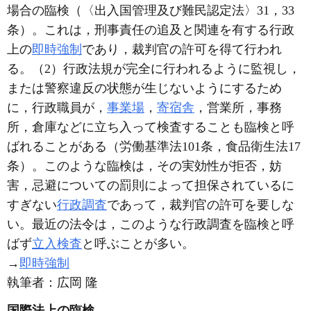
場合の臨検（〈出入国管理及び難民認定法〉31，33
条）。これは，刑事責任の追及と関連を有する行政
上の
即時強制
であり，裁判官の許可を得て行われ
る。（2）行政法規が完全に行われるように監視し，
または警察違反の状態が生じないようにするため
に，行政職員が，
事業場
，
寄宿舎
，営業所，事務
所，倉庫などに立ち入って検査することも臨検と呼
ばれることがある（労働基準法101条，食品衛生法17
条）。このような臨検は，その実効性が拒否，妨
害，忌避についての罰則によって担保されているに
すぎない
行政調査
であって，裁判官の許可を要しな
い。最近の法令は，このような行政調査を臨検と呼
ばず
立入検査
と呼ぶことが多い。
→
即時強制
執筆者：
広岡 隆
国際法上の臨検