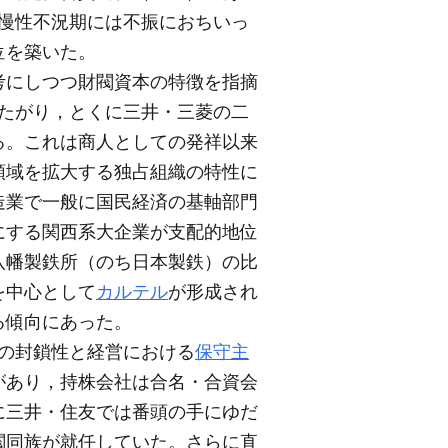
の慢性不況期には不振におちいっ
位を築いた。
考にしつつ財閥資本の特徴を指摘
たがり，とくに三井・三菱の二
る。これは商人としての発祥以来
領域を拡大する独占組織の特性に
造業で一般に国民経済の基軸部門
にする関西系大企業が支配的地位
八幡製鉄所（のち日本製鉄）の比
を中心として
カルテル
が形成され
る傾向にあった。
の封鎖性と経営における
保守主
があり，持株会社は合名・合資会
に三井・住友では番頭の手にゆだ
閥同族が就任していた。さらに直