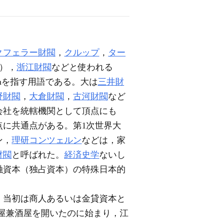
クフェラー財閥
，
クルップ
，
ター
），
浙江財閥
などと使われる
rnを指す用語である。大は
三井財
野財閥
，
大倉財閥
，
古河財閥
など
会社を統轄機関として頂点にも
に共通点がある。第1次世界大
ン，
理研コンツェルン
などは，家
財閥
と呼ばれた。
経済史学
ないし
融資本（独占資本）の特殊日本的
，当初は商人あるいは金貸資本と
質屋兼酒屋を開いたのに始まり，江