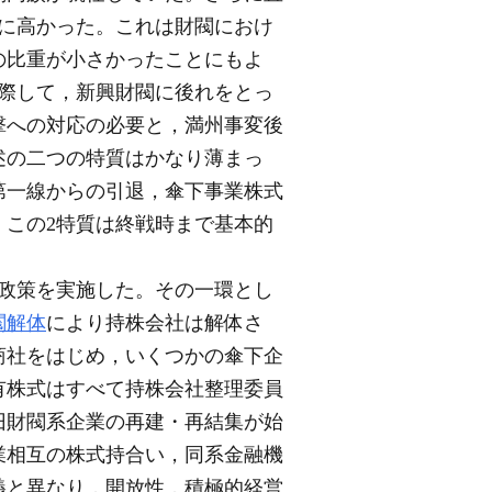
に高かった。これは財閥におけ
の比重が小さかったことにもよ
際して，新興財閥に後れをとっ
撃への対応の必要と，満州事変後
述の二つの特質はかなり薄まっ
第一線からの引退，傘下事業株式
この2特質は終戦時まで基本的
政策を実施した。その一環とし
閥解体
により持株会社は解体さ
商社をはじめ，いくつかの傘下企
有株式はすべて持株会社整理委員
旧財閥系企業の再建・再結集が始
業相互の株式持合い，同系金融機
義と異なり，開放性，積極的経営