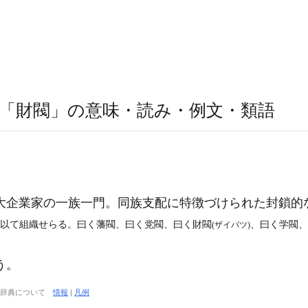
「財閥」の意味・読み・例文・類語
大企業家の一族一門。同族支配に特徴づけられた封鎖的
を以て組織せらる。曰く藩閥、曰く党閥、曰く財閥
、曰く学閥、
(ザイバツ)
う。
大辞典について
情報
|
凡例