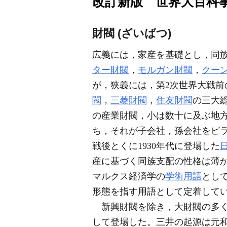
改訂新版 世界大百科
財閥 (ざいばつ)
広義には，家産を基礎とし，同
ター財閥
，
モルガン財閥
，
クー
が，狭義には，第2次世界大戦前の日
閥
，
三菱財閥
，
住友財閥
の三大
の産業財閥，小は数十に及ぶ地
ち，それが子会社，孫会社をピ
戦後とくに1930年代に登場した
産に基づく同族支配の性格は薄
マルクス経済学の
学術用語
とし
形態を指す用語として定着して
新興財閥を除き，大財閥の多く
して登場した。三井の起源は元和