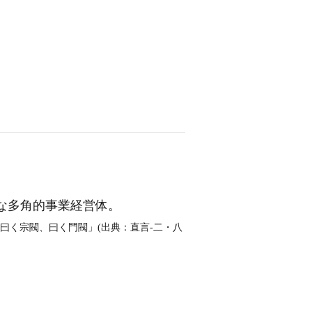
な多角的事業経営体。
曰く宗閥、曰く門閥」(出典：直言‐二・八