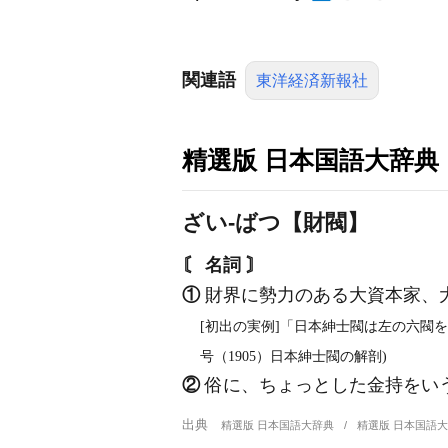
関連語
東洋経済新報社
精選版 日本国語大辞典
ざい‐ばつ【財閥】
〘 名詞 〙
①
財界に勢力のある大資本家、
[初出の実例]「日本紳士閥は左の六閥
号（1905）日本紳士閥の解剖)
②
俗に、ちょっとした金持をい
出典
精選版 日本国語大辞典
精選版 日本国語