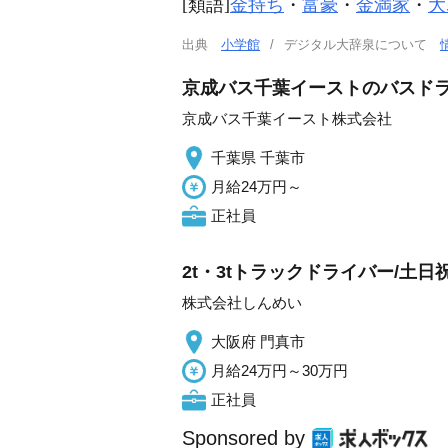
[類語]
金持ち
・
富豪
・
金満家
・
大
出典
小学館
デジタル大辞泉について
京成バス千葉イーストのバスド
京成バス千葉イースト株式会社
千葉県 千葉市
月給24万円～
正社員
2t・3tトラックドライバー/土日
株式会社しんめい
大阪府 門真市
月給24万円～30万円
正社員
Sponsored by