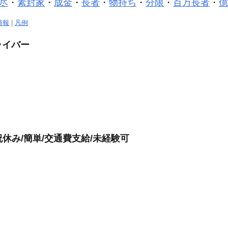
尽
・
素封家
・
成金
・
長者
・
物持ち
・
分限
・
百万長者
・
億
情報
|
凡例
ライバー
祝休み/簡単/交通費支給/未経験可