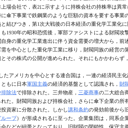
非上場会社で，表2に示すように持株会社の持株率は異常
時に傘下事業で鉄鋼業のような巨額の資本を要する事業
義と結びつき，第1次大戦後の日本経済の重化学工業化に
も1930年の昭和恐慌後，軍部ファシストによる財閥攻
閥自身の重化学工業進出に伴う資金需要の増大から，前
軍需を中心とした重化学工業に移り，財閥同族の経営の
組とその株式の公開が進められた。それにもかかわらず，
したアメリカを中心とする連合国は，一連の経済民主化
とともに日本
軍国主義
の経済的基盤として認識され，
財
中排除法
で排除された。三井物産，
三菱商事
の二大総合
られた。財閥同族および持株会社，さらに傘下企業の所
般投資家に分散された。しかし
講和条約
の発効前後から
グループ
）が形成されるに至った。企業集団は，同系企
長会などが紐帯となっており，旧財閥の閉鎖性，保守主