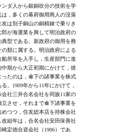
ランダ人から銀銅吹分の技術を学
乱は，多くの幕府御用商人の没落
住友は別子銅山の銅精錬で乗りき
太郎が海運業を興して明治政府の
の典型である。新政府の御用を務
その類に属する。明治政府による
造船所等を入手し，生産部門に進
治中期から大正初期にかけて，彼
なったのは，傘下の諸事業を株式
。1909年から11年にかけて，
会社三井合名会社を同族11家の
て独立させ，それまで傘下諸事業を
進めつつ，住友総本店を持株会社
し改組年は，合名会社安田保善社
川崎定徳合資会社（1906）であ