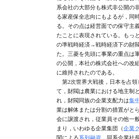
系会社の大部分も株式非公開の
る家産保全志向にもよるが，同
る。その点は経営面での保守主
たことに表現されている。もっと
の準戦時経済→戦時経済下の財
た。三菱を先頭に事業の重点は
の公開，本社の株式会社への改
に維持されたのである。
第2次世界大戦後，日本を占領
て，財閥は農業における地主制
れ，財閥同族の企業支配力は
集
業は解体または分割の措置がと
会に譲渡され，従業員その他一
まり，いわゆる企業集団（
企業
関による
系列融資
，同系企業社