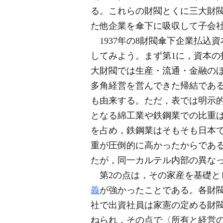
る。これらの財閥とくに三大財閥
た他企業を傘下に吸収して子会社
1937年の8財閥傘下企業払込
してみよう。まず第1に，資本
大財閥では生産・流通・金融の
多角経営を営んできた帰結であ
も由来する。ただ，表では明示
となる綿工業や鉄鋼業での比重
を占め，鉄鋼業はそもそも日本
重が圧倒的に高かったからである
たが，同一カルテル内部の異な
第2の点は，その家産を基礎と
義
が強かったことである。各財
社で出資社員は家憲の定める財
ねられ，その点で〈所有と経営