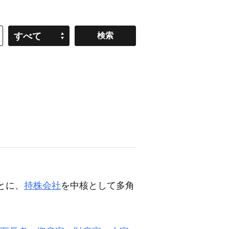
すべて
とに、
持株会社
を中核として多角