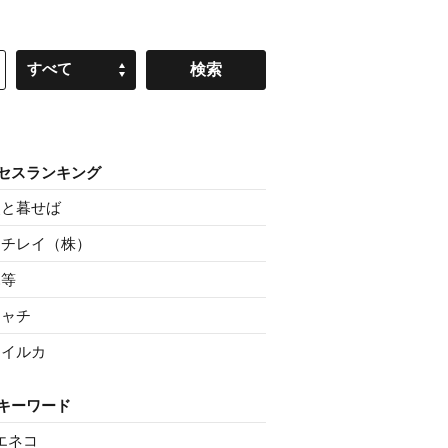
すべて
セスランキング
父と暮せば
ニチレイ（株）
親等
シャチ
マイルカ
キーワード
エネコ