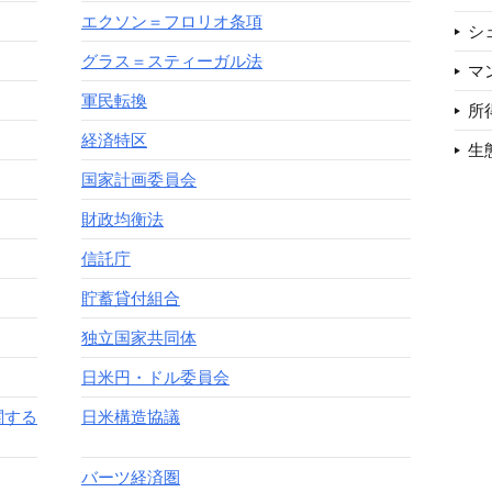
エクソン＝フロリオ条項
シ
グラス＝スティーガル法
マ
軍民転換
所
経済特区
生
国家計画委員会
財政均衡法
信託庁
貯蓄貸付組合
独立国家共同体
日米円・ドル委員会
関する
日米構造協議
バーツ経済圏