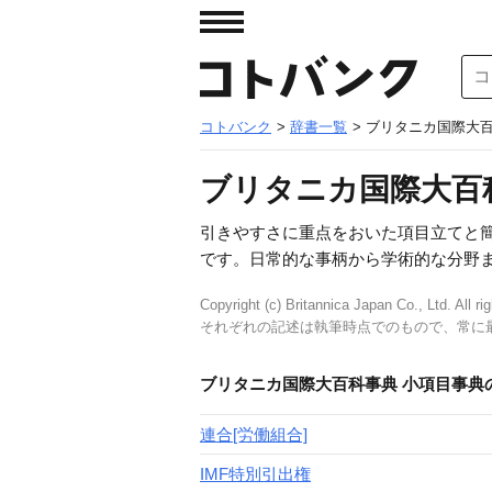
コトバンク
>
辞書一覧
> ブリタニカ国際大
ブリタニカ国際大百
引きやすさに重点をおいた項目立てと
です。日常的な事柄から学術的な分野
Copyright (c) Britannica Japan Co., Ltd. All ri
それぞれの記述は執筆時点でのもので、常に
ブリタニカ国際大百科事典 小項目事典
連合[労働組合]
IMF特別引出権