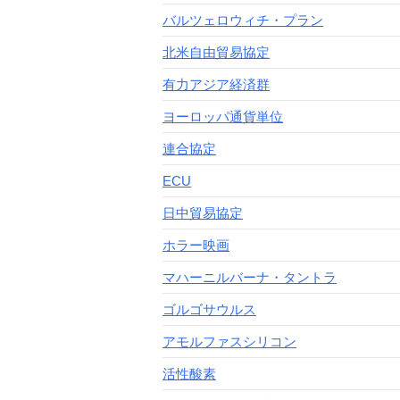
バルツェロウィチ・プラン
北米自由貿易協定
有力アジア経済群
ヨーロッパ通貨単位
連合協定
ECU
日中貿易協定
ホラー映画
マハーニルバーナ・タントラ
ゴルゴサウルス
アモルファスシリコン
活性酸素