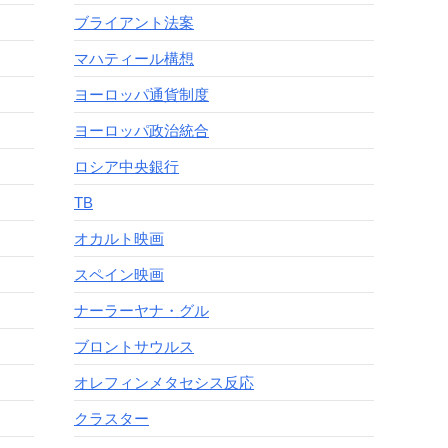
ブライアント法案
マハティール構想
ヨーロッパ通貨制度
ヨーロッパ政治統合
ロシア中央銀行
TB
オカルト映画
スペイン映画
ナーラーヤナ・グル
ブロントサウルス
オレフィンメタセシス反応
クラスター