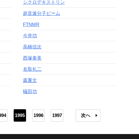
シクロデキストリン
超音速分子ビーム
FTNMR
今井功
高橋信次
西塚泰美
名取礼二
森重文
蟻田功
994
1995
1996
1997
次へ