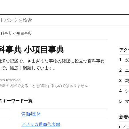
百科事典 小項目事典
科事典 小項目事典
アク
1
簡潔な記述で、さまざまな事物の確認に役立つ百科事典
まで、幅広く網羅しています。
2
ghts reserved.
3
最新の内容であることを保証するものではありません。
4
のキーワード一覧
5
労働4団体
新着
アメリカ通商代表部
イ