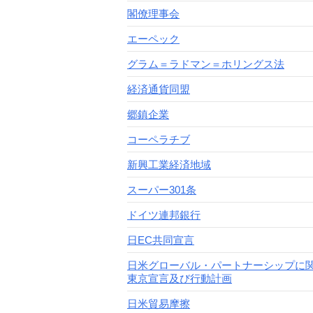
閣僚理事会
エーペック
グラム＝ラドマン＝ホリングス法
経済通貨同盟
郷鎮企業
コーペラチブ
新興工業経済地域
スーパー301条
ドイツ連邦銀行
日EC共同宣言
日米グローバル・パートナーシップに
東京宣言及び行動計画
日米貿易摩擦