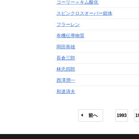
コーリー＝キム酸化
スピンクロスオーバー錯体
フラーレン
有機伝導物質
岡田善雄
長倉三郎
林忠四郎
西澤潤一
和達清夫
前へ
1993
1