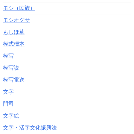
モシ（民族）
モシオグサ
もしほ草
模式標本
模写
模写説
模写電送
文字
門司
文字絵
文字・活字文化振興法