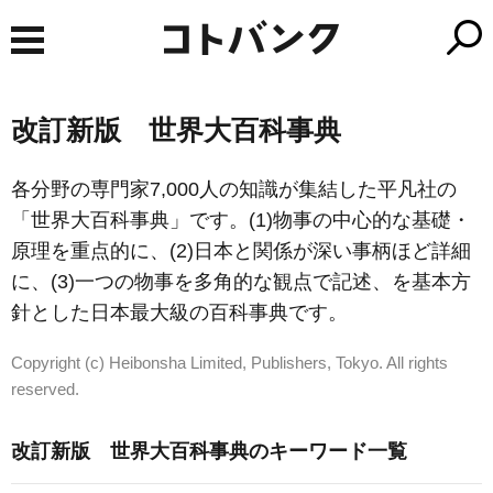
改訂新版 世界大百科事典
各分野の専門家7,000人の知識が集結した平凡社の
「世界大百科事典」です。(1)物事の中心的な基礎・
原理を重点的に、(2)日本と関係が深い事柄ほど詳細
に、(3)一つの物事を多角的な観点で記述、を基本方
針とした日本最大級の百科事典です。
Copyright (c) Heibonsha Limited, Publishers, Tokyo. All rights
reserved.
改訂新版 世界大百科事典のキーワード一覧