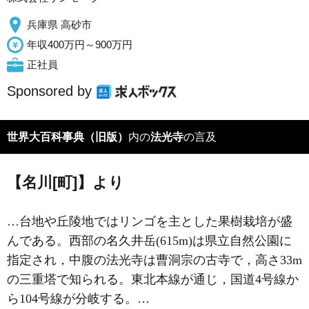
兵庫県 高砂市
年収400万円～900万円
正社員
Sponsored by
世界大百科事典（旧版）
内の
法光寺
の言及
【名川[町]】より
…台地や丘陵地ではリンゴを主とした果樹栽培が盛
んである。西部の名久井岳(615m)は県立自然公園に
指定され，中腹の法光寺は曹洞宗の古寺で，高さ33m
の三重塔で知られる。東北本線が通じ，国道4号線か
ら104号線が分岐する。…