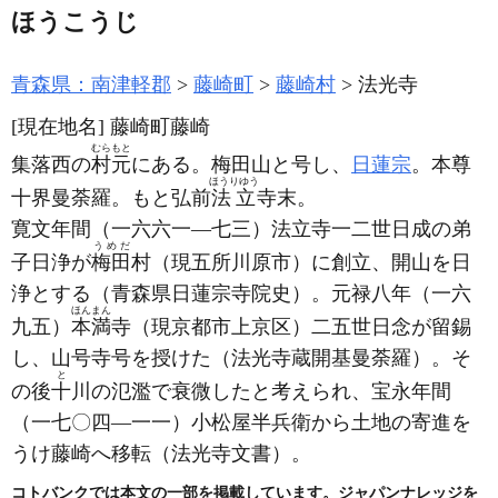
ほうこうじ
青森県：南津軽郡
藤崎町
藤崎村
法光寺
[現在地名]
藤崎町藤崎
むらもと
集落西の
村元
にある。梅田山と号し、
日蓮宗
。本尊
ほうりゆう
十界曼荼羅。もと弘前
法立
寺末。
寛文年間
（一六六一―七三）
法立寺一二世日成の弟
うめだ
子日浄が
梅田
村
（現五所川原市）
に創立、開山を日
浄とする
（青森県日蓮宗寺院史）
。元禄八年
（一六
ほんまん
九五）
本満
寺
（現京都市上京区）
二五世日念が留錫
し、山号寺号を授けた
（法光寺蔵開基曼荼羅）
。そ
と
の後
十
川の氾濫で衰微したと考えられ、宝永年間
（一七〇四―一一）
小松屋半兵衛から土地の寄進を
うけ藤崎へ移転
（法光寺文書）
。
コトバンクでは本文の一部を掲載しています。ジャパンナレッジを