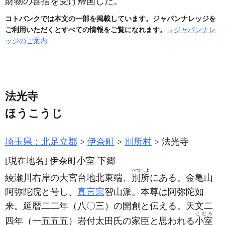
財物の喜捨を受け帰国した。
コトバンクでは本文の一部を掲載しています。ジャパンナレッジを
ご利用いただくとすべての情報をご覧になれます。
→ジャパンナレ
ッジのご案内
法光寺
ほうこうじ
埼玉県：北足立郡
伊奈町
別所村
法光寺
[現在地名]
伊奈町小室 下郷
べつしよ
綾瀬川右岸の大宮台地北東端、
別所
にある。金亀山
阿弥陀院と号し、
真言宗
智山派。本尊は阿弥陀如
来。延暦二二年
（八〇三）
の開創と伝える。天文二
こむろ
四年
（一五五五）
岩付太田氏の家臣と思われる
小室