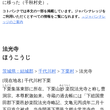
に移った
（千秋村史）
。
コトバンクでは本文の一部を掲載しています。ジャパンナレッジを
ご利用いただくとすべての情報をご覧になれます。
→ジャパンナレ
ッジのご案内
法光寺
ほうこうじ
茨城県：結城郡
千代川村
下栗村
法光寺
[現在地名]
千代川村下栗
しもぐり
みようらく
下栗
集落東部に所在。下栗山
妙楽
院法光寺と称し曹
洞宗。本尊釈迦如来。寺蔵の過去帳には「下総国豊
田郡下栗邑妙楽院法光寺略記、文亀元丙戌年二月十
五日造立被成、当寺開基下栗邑之郷士常楽寺也、当