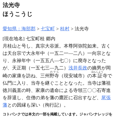
法光寺
ほうこうじ
愛知県：海部郡
七宝町
桂村
法光寺
[現在地名]
七宝町桂 郷内
月桂山と号し、真宗大谷派。本尊阿弥陀如来。古く
は天台宗で大永年中
（一五二一―二八）
一向宗とな
り、永禄年中
（一五五八―七〇）
に廃寺となった
が、天正期
（一五七三―九二）
浅井長政
の嫡男が岡
のでら
ほんしよう
崎の家康を訪ね、三州
野寺
（現安城市）
の
本証
寺で
仏門に入り、当寺を継ぐこととなった。当寺は藩祖
徳川義直の時、家康の遺命による寺領三〇〇石寄進
を辞退し、住僧の弟を藩の鷹匠に召出すなど、
尾張
藩
との因縁も深い
（徇行記）
。
コトバンクでは本文の一部を掲載しています。ジャパンナレッジを