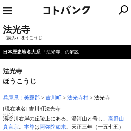
法光寺
（読み）ほうこうじ
日本歴史地名大系
「法光寺」の解説
法光寺
ほうこうじ
兵庫県：美嚢郡
吉川町
法光寺村
法光寺
[現在地名]
吉川町法光寺
ゆだに
湯谷
川右岸の丘陵上にある。湯河山と号し、
高野山
真言宗
。
本尊
は
阿弥陀如来
。天正三年
（一五七五）