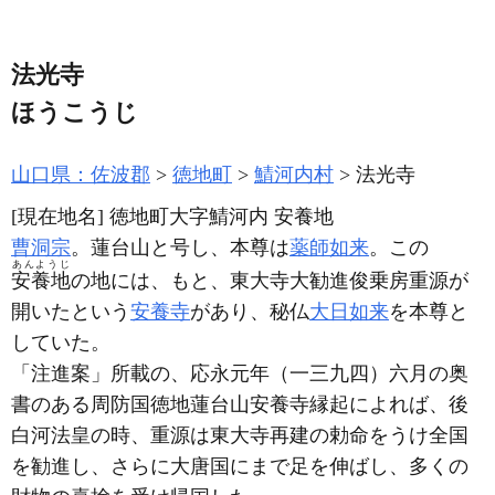
法光寺
ほうこうじ
山口県：佐波郡
徳地町
鯖河内村
法光寺
[現在地名]
徳地町大字鯖河内 安養地
曹洞宗
。蓮台山と号し、本尊は
薬師如来
。この
あんようじ
安養地
の地には、もと、東大寺大勧進俊乗房重源が
開いたという
安養寺
があり、秘仏
大日如来
を本尊と
していた。
「注進案」所載の、応永元年
（一三九四）
六月の奥
書のある周防国徳地蓮台山安養寺縁起によれば、後
白河法皇の時、重源は東大寺再建の勅命をうけ全国
を勧進し、さらに大唐国にまで足を伸ばし、多くの