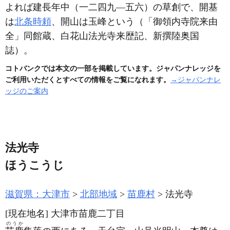
よれば建長年中
（一二四九―五六）
の草創で、開基
は
北条時頼
、開山は玉峰という
（「御領内寺院来由
全」同館蔵、白花山法光寺来歴記、新撰陸奥国
誌）
。
コトバンクでは本文の一部を掲載しています。ジャパンナレッジを
ご利用いただくとすべての情報をご覧になれます。
→ジャパンナレ
ッジのご案内
法光寺
ほうこうじ
滋賀県：大津市
北部地域
苗鹿村
法光寺
[現在地名]
大津市苗鹿二丁目
のうか