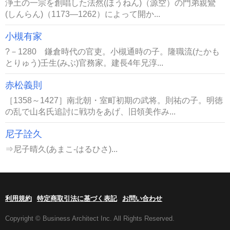
浄土の一宗を創唱した法然(ほうねん)（源空）の門弟親鸞
(しんらん)（1173―1262）によって開か...
小槻有家
?－1280 鎌倉時代の官吏。小槻通時の子。隆職流(たかも
とりゅう)壬生(みぶ)官務家。建長4年兄淳...
赤松義則
［1358～1427］南北朝・室町初期の武将。則祐の子。明徳
の乱で山名氏追討に戦功をあげ、旧領美作み...
尼子詮久
⇒尼子晴久(あまこ-はるひさ)...
利用規約
特定商取引法に基づく表記
お問い合わせ
Copyright © Business Architect Inc. All Rights Reserved.