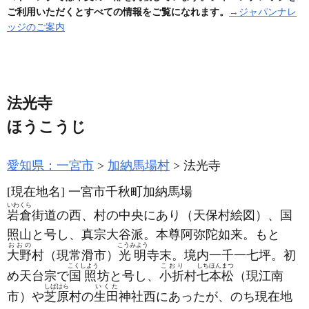
ご利用いただくとすべての情報をご覧になれます。
→ジャパンナレ
ッジのご案内
法光寺
ほうこうじ
愛知県：一宮市
加納馬場村
法光寺
[現在地名]
一宮市千秋町加納馬場
いわくら
岩倉
街道の西、村の中央にあり
（天保村絵図）
、国
照山と号し、真宗大谷派。本尊阿弥陀如来。もと
おおの
こうみよう
大野
村
（現常滑市）
光明
寺末。境内一千一七坪。初
こくしよう
こおり
しちほんまつ
め天台宗で
国照
坊と号し、
小折
村
七本松
（現江南
しばはら
いくた
市）
や
芝原
村の
生田
神社西にあったが、のち現在地