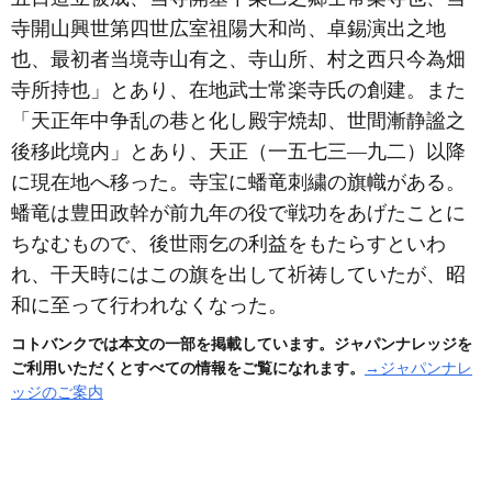
寺開山興世第四世広室祖陽大和尚、卓錫演出之地
也、最初者当境寺山有之、寺山所、村之西只今為畑
寺所持也」とあり、在地武士常楽寺氏の創建。また
「天正年中争乱の巷と化し殿宇焼却、世間漸静謐之
後移此境内」とあり、天正
（一五七三―九二）
以降
に現在地へ移った。寺宝に蟠竜刺繍の旗幟がある。
蟠竜は豊田政幹が前九年の役で戦功をあげたことに
ちなむもので、後世雨乞の利益をもたらすといわ
れ、干天時にはこの旗を出して祈祷していたが、昭
和に至って行われなくなった。
コトバンクでは本文の一部を掲載しています。ジャパンナレッジを
ご利用いただくとすべての情報をご覧になれます。
→ジャパンナレ
ッジのご案内