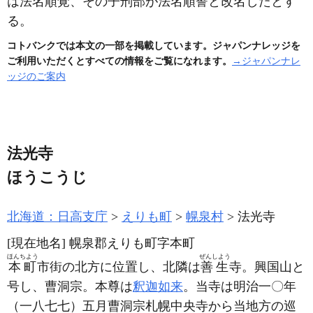
は法名順覚、その子刑部が法名順誓と改名したとす
る。
コトバンクでは本文の一部を掲載しています。ジャパンナレッジを
ご利用いただくとすべての情報をご覧になれます。
→ジャパンナレ
ッジのご案内
法光寺
ほうこうじ
北海道：日高支庁
えりも町
幌泉村
法光寺
[現在地名]
幌泉郡えりも町字本町
ほんちよう
ぜんしよう
本町
市街の北方に位置し、北隣は
善生
寺。興国山と
号し、曹洞宗。本尊は
釈迦如来
。当寺は明治一〇年
（一八七七）
五月曹洞宗札幌中央寺から当地方の巡