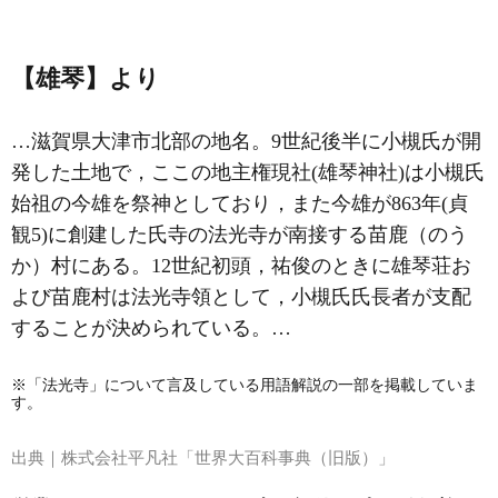
【雄琴】より
…滋賀県大津市北部の地名。9世紀後半に
小槻氏
が開
発した土地で，ここの地主権現社(雄琴神社)は小槻氏
始祖の今雄を祭神としており，また今雄が863年(貞
観5)に創建した氏寺の法光寺が南接する苗鹿（のう
か）村にある。12世紀初頭，祐俊のときに雄琴荘お
よび苗鹿村は法光寺領として，小槻氏氏長者が支配
することが決められている。…
※「法光寺」について言及している用語解説の一部を掲載していま
す。
出典｜
株式会社平凡社「世界大百科事典（旧版）」