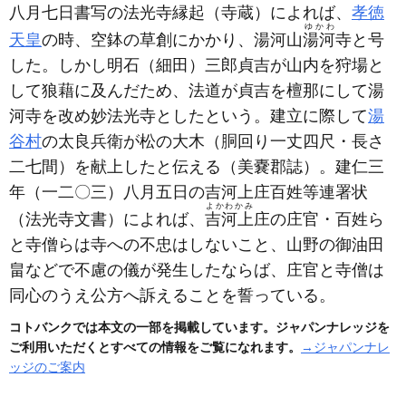
八月七日書写の法光寺縁起
（寺蔵）
によれば、
孝徳
ゆかわ
天皇
の時、空鉢の草創にかかり、湯河山
湯河
寺と号
した。しかし明石
（細田）
三郎貞吉が山内を狩場と
して狼藉に及んだため、法道が貞吉を檀那にして湯
河寺を改め妙法光寺としたという。建立に際して
湯
谷村
の太良兵衛が松の大木
（胴回り一丈四尺・長さ
二七間）
を献上したと伝える
（美嚢郡誌）
。建仁三
年
（一二〇三）
八月五日の吉河上庄百姓等連署状
よかわかみ
（法光寺文書）
によれば、
吉河上
庄の庄官・百姓ら
と寺僧らは寺への不忠はしないこと、山野の御油田
畠などで不慮の儀が発生したならば、庄官と寺僧は
同心のうえ公方へ訴えることを誓っている。
コトバンクでは本文の一部を掲載しています。ジャパンナレッジを
ご利用いただくとすべての情報をご覧になれます。
→ジャパンナレ
ッジのご案内