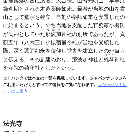
苗鹿
集落の西にある。天台宗。山号光明山、本尊は
鎌倉期とされる木造薬師如来。最澄が当地の山を霊
山として堂宇を建立、自刻の薬師如来を安置したの
に始まるという。のち当地を支配した官務家小槻氏
なばか
が氏神としていた
那波加
神社の別所であったが、貞
観五年
（八六三）
小槻宿禰今雄が当地を受領した
際、深く薬師如来を信仰し堂舎を建立したのが当寺
おごと
と伝える。その創建のおり、那波加神社と
雄琴
神社
を寺院の鎮守社としたという。
コトバンクでは本文の一部を掲載しています。ジャパンナレッジを
ご利用いただくとすべての情報をご覧になれます。
→ジャパンナレ
ッジのご案内
法光寺