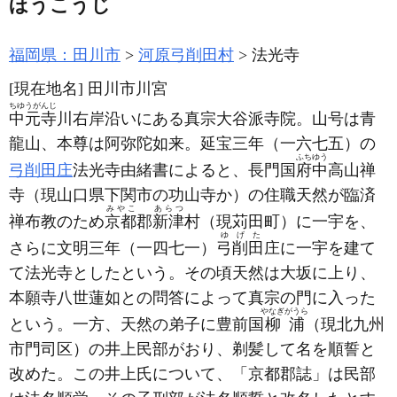
ほうこうじ
福岡県：田川市
河原弓削田村
法光寺
[現在地名]
田川市川宮
ちゆうがんじ
中元寺
川右岸沿いにある真宗大谷派寺院。山号は青
龍山、本尊は阿弥陀如来。延宝三年
（一六七五）
の
ふちゆう
弓削田庄
法光寺由緒書によると、長門国
府中
高山禅
寺
（現山口県下関市の功山寺か）
の住職天然が臨済
みやこ
あらつ
禅布教のため
京都
郡
新津
村
（現苅田町）
に一宇を、
ゆげた
さらに文明三年
（一四七一）
弓削田
庄に一宇を建て
て法光寺としたという。その頃天然は大坂に上り、
本願寺八世蓮如との問答によって真宗の門に入った
やなぎがうら
という。一方、天然の弟子に豊前国
柳浦
（現北九州
市門司区）
の井上民部がおり、剃髪して名を順誓と
改めた。この井上氏について、「京都郡誌」は民部