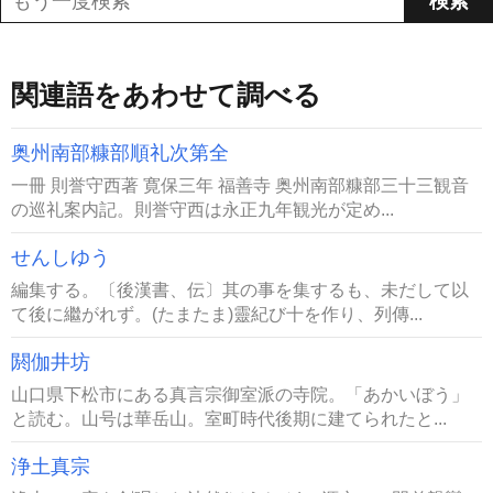
関連語をあわせて調べる
奥州南部糠部順礼次第全
一冊 則誉守西著 寛保三年 福善寺 奥州南部糠部三十三観音
の巡礼案内記。則誉守西は永正九年観光が定め...
せんしゆう
編集する。〔後漢書、伝〕其の事を集するも、未だして以
て後に繼がれず。(たまたま)靈紀び十を作り、列傳...
閼伽井坊
山口県下松市にある真言宗御室派の寺院。「あかいぼう」
と読む。山号は華岳山。室町時代後期に建てられたと...
浄土真宗