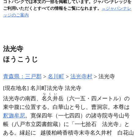
コトバンクでは本文の一部を掲載しています。ジャパンナレッジを
ご利用いただくとすべての情報をご覧になれます。
→ジャパンナレ
ッジのご案内
法光寺
ほうこうじ
青森県：三戸郡
名川町
法光寺村
法光寺
[現在地名]
名川町法光寺 法光寺
なくい
法光寺の南西、
名久井
岳
（六一五・四メートル）
の
東中腹に位置する。白華山と号し、曹洞宗。本尊は
釈迦牟尼
。寛保四年
（一七四四）
の諸寺院寺号山号
帳
（八戸市立図書館蔵）
に「一七拾石
法光寺」と
ある。縁起に
越後柏崎香積寺末寺名久井村 白花山