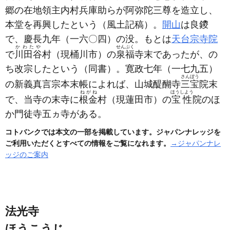
郷の在地領主内村兵庫助らが阿弥陀三尊を造立し、
本堂を再興したという
（風土記稿）
。
開山
は良鑁
で、慶長九年
（一六〇四）
の没。もとは
天台宗
寺院
かわたや
せんぷく
で
川田谷
村
（現桶川市）
の
泉福
寺末であったが、の
ち改宗したという
（同書）
。寛政七年
（一七九五）
さんぼう
の新義真言宗本末帳によれば、山城醍醐寺
三宝
院末
ねがね
ほうしよう
で、当寺の末寺に
根金
村
（現蓮田市）
の
宝性
院のほ
か門徒寺五ヵ寺がある。
コトバンクでは本文の一部を掲載しています。ジャパンナレッジを
ご利用いただくとすべての情報をご覧になれます。
→ジャパンナレ
ッジのご案内
法光寺
ほうこうじ