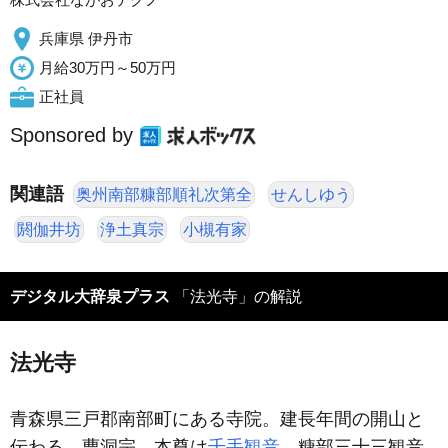
兵庫県 伊丹市
月給30万円～50万円
正社員
Sponsored by
関連語
奥州南部糠部順礼次第全
せんしゆう
閼伽井坊
浄土真宗
小槻有家
デジタル大辞泉プラス
「法光寺」の解説
法光寺
青森県三戸郡南部町にある寺院。建長年間の開山と
伝わる。曹洞宗。本尊は
千手観音
。糠部三十三観音