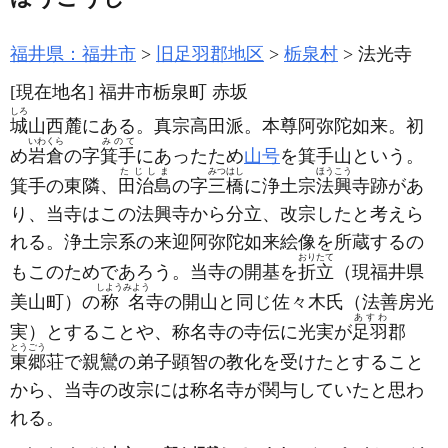
福井県：福井市
旧足羽郡地区
栃泉村
法光寺
[現在地名]
福井市栃泉町 赤坂
しろ
城
山西麓にある。真宗高田派。本尊阿弥陀如来。初
いわくら
みのて
め
岩倉
の字
箕手
にあったため
山号
を箕手山という。
たじしま
みつはし
ほうこう
箕手の東隣、
田治島
の字
三橋
に浄土宗
法興
寺跡があ
り、当寺はこの法興寺から分立、改宗したと考えら
れる。浄土宗系の来迎阿弥陀如来絵像を所蔵するの
おりたて
もこのためであろう。当寺の開基を
折立
（現福井県
しようみよう
美山町）
の
称名
寺の開山と同じ佐々木氏
（法善房光
あすわ
実）
とすることや、称名寺の寺伝に光実が
足羽
郡
とうごう
東郷
荘で親鸞の弟子顕智の教化を受けたとすること
から、当寺の改宗には称名寺が関与していたと思わ
れる。