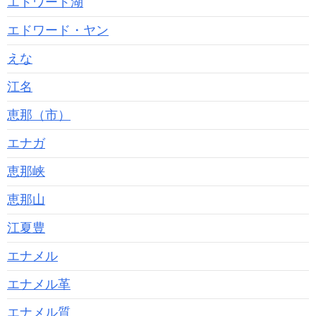
エドワード湖
エドワード・ヤン
えな
江名
恵那（市）
エナガ
恵那峡
恵那山
江夏豊
エナメル
エナメル革
エナメル質