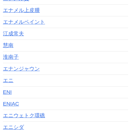
エナメル上皮腫
エナメルペイント
江成常夫
慧南
淮南子
エナンジャウン
エニ
ENI
ENIAC
エニウェトク環礁
エニシダ