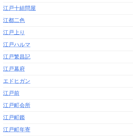
江戸十組問屋
江都二色
江戸上り
江戸ハルマ
江戸繁昌記
江戸幕府
エドヒガン
江戸前
江戸町会所
江戸町鑑
江戸町年寄