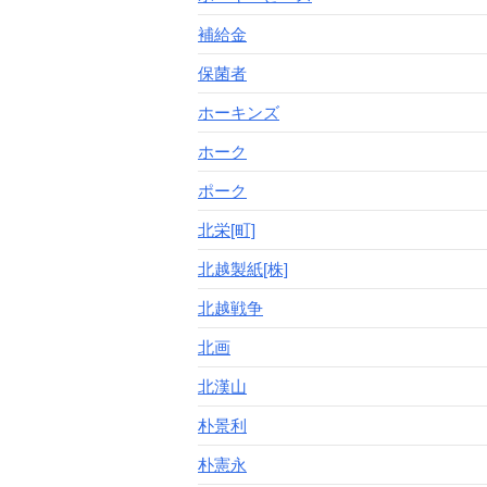
補給金
保菌者
ホーキンズ
ホーク
ポーク
北栄[町]
北越製紙[株]
北越戦争
北画
北漢山
朴景利
朴憲永