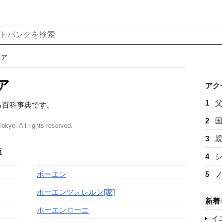
ィア
ア
アク
1
る百科事典です。
2
okyo. All rights reserved.
3
覧
4
ボーエン
5
ホーエンツォレルン[家]
新着
ホーエンローエ
イ