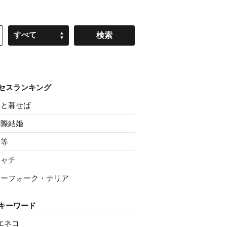
すべて
セスランキング
父と暮せば
国際結婚
親等
シャチ
ノーフォーク・テリア
キーワード
エネコ