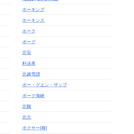
ホーキング
ホーキンス
ホーク
ボーグ
北安
朴泳孝
北越雪譜
ボー・グエン・ザップ
ポーク海峡
北魏
北元
ボクサー[種]