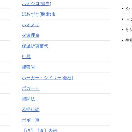
ホオジロ(頬白)
シ
ほおずき(酸漿)市
マ
ホオノキ
所
火遠理命
生
保温折衷苗代
行器
捕獲岩
ホーカー・シドリー[会社]
ボガート
補間法
慕帰絵詞
ボギー車
【ほ】【き】内伝