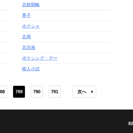
北槎聞略
墨子
ホクシャ
北周
北宗画
ボクシング・デー
牧人小説
88
789
790
791
次へ
利