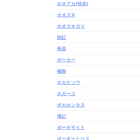
ホオアカ(頬赤)
ホオズキ
ホオズキガイ
頬紅
母音
ポーカー
補角
ホカケソウ
ホガース
ポカホンタス
簿記
ボーキサイト
ポーギーとベス