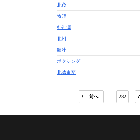
北斎
牧師
朴趾源
北州
墨汁
ボクシング
北清事変
前へ
787
7