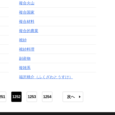
複合火山
複合国家
複合材料
複合的農業
袱紗
袱紗料理
副産物
複雑系
福沢桃介（ふくざわとうすけ）
251
1252
1253
1254
次へ