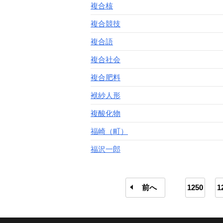
複合核
複合競技
複合語
複合社会
複合肥料
袱紗人形
複酸化物
福崎（町）
福沢一郎
前へ
1250
1