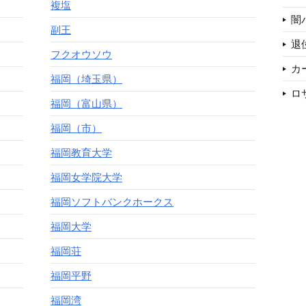
複塩
闇
副王
退
フクオウソウ
カ
福岡（埼玉県）
ロ
福岡（富山県）
福岡（市）
福岡教育大学
福岡女学院大学
福岡ソフトバンクホークス
福岡大学
福岡荘
福岡平野
福岡湾