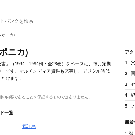
ッポニカ)
ポニカ)
アク
1
』（1984～1994刊：全26巻）をベースに、毎月定期
典」です。マルチメディア資料も充実し、デジタル時代
2
ただけます。
3
4
新の内容であることを保証するものではありません。
5
ード一覧
新着
福江島
地