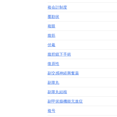
複会計制度
覆勘状
複眼
腹筋
伏羲
腹腔鏡下手術
復原性
副交感神経興奮薬
副睾丸
副睾丸結核
副甲状腺機能亢進症
複号