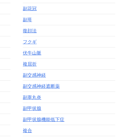
副花冠
副萼
復顔法
フクギ
伏牛山脈
複屈折
副交感神経
副交感神経遮断薬
副睾丸炎
副甲状腺
副甲状腺機能低下症
複合