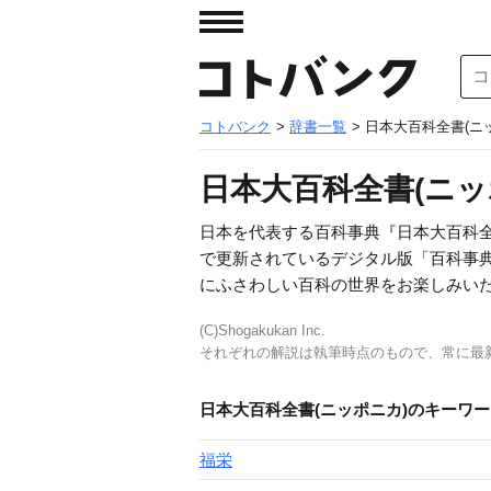
コトバンク
>
辞書一覧
> 日本大百科全書(ニ
日本大百科全書(ニッ
日本を代表する百科事典『日本大百科全書
で更新されているデジタル版「百科事
にふさわしい百科の世界をお楽しみい
(C)Shogakukan Inc.
それぞれの解説は執筆時点のもので、常に最
日本大百科全書(ニッポニカ)のキーワ
福栄