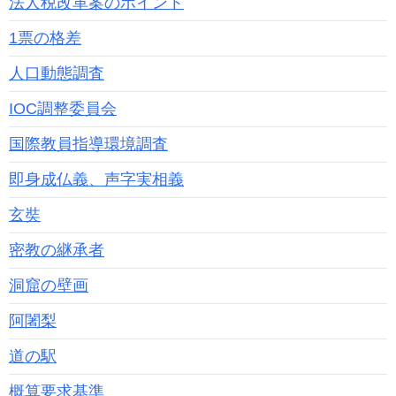
法人税改革案のポイント
1票の格差
人口動態調査
IOC調整委員会
国際教員指導環境調査
即身成仏義、声字実相義
玄奘
密教の継承者
洞窟の壁画
阿闍梨
道の駅
概算要求基準