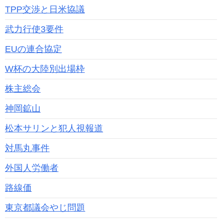
TPP交渉と日米協議
武力行使3要件
EUの連合協定
W杯の大陸別出場枠
株主総会
神岡鉱山
松本サリンと犯人視報道
対馬丸事件
外国人労働者
路線価
東京都議会やじ問題