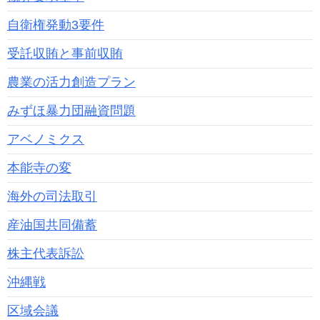
自衛権発動3要件
受託収賄と事前収賄
農業の活力創造プラン
みずほ暴力団融資問題
アベノミクス
本能寺の変
海外の司法取引
産油国共同備蓄
株主代表訴訟
沖縄戦
区域会議