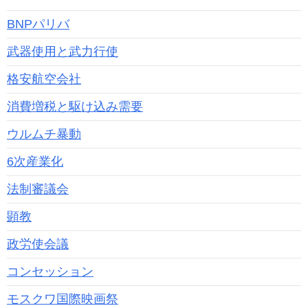
BNPパリバ
武器使用と武力行使
格安航空会社
消費増税と駆け込み需要
ウルムチ暴動
6次産業化
法制審議会
顕教
政労使会議
コンセッション
モスクワ国際映画祭